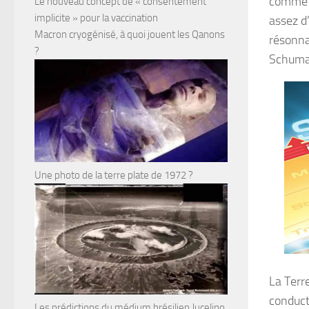
comme d
Le nouveau concept de « consentement
implicite » pour la vaccination
assez d
Macron cryogénisé, à quoi jouent les Qanons
résonna
?
Schumann
Une photo de la terre plate de 1972 ?
La Terr
conduct
Les prédictions du médium brésilien Jucelino