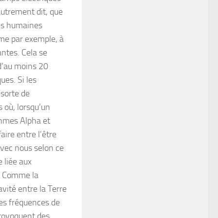
autrement dit, que
ies humaines
me par exemple, à
antes. Cela se
d’au moins 20
ues. Si les
 sorte de
 où, lorsqu’un
hmes Alpha et
ire entre l’être
avec nous selon ce
 liée aux
. Comme la
vité entre la Terre
les fréquences de
rovoquent des