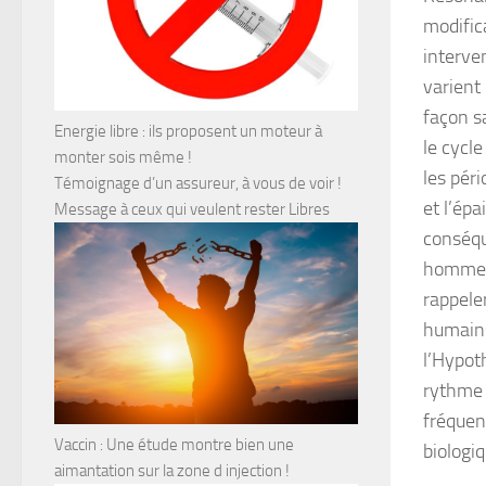
modific
interve
varient
façon sa
Energie libre : ils proposent un moteur à
le cycle
monter sois même !
les pér
Témoignage d’un assureur, à vous de voir !
et l’ép
Message à ceux qui veulent rester Libres
conséqu
hommes 
rappele
humains
l’Hypot
rythme 
fréquen
Vaccin : Une étude montre bien une
biologi
aimantation sur la zone d injection !