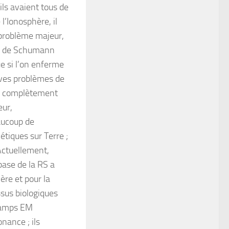
ils avaient tous de
l’Ionosphère, il
 problème majeur,
es de Schumann
ue si l’on enferme
ves problèmes de
s complètement
eur,
aucoup de
tiques sur Terre ;
Actuellement,
base de la RS a
re et pour la
ssus biologiques
champs EM
nance ; ils