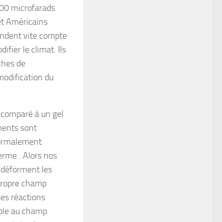
500 microfarads
et Américains
endent vite compte
fier le climat. Ils
uches de
modification du
 comparé à un gel
ments sont
normalement
erme.. Alors nos
 déforment les
 propre champ
ses réactions
uple au champ