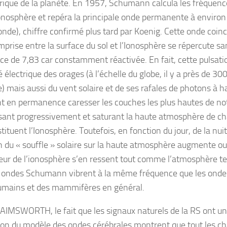
trique de la planète. En 1957, Schumann calcula les fréquen
onosphère et repéra la principale onde permanente à environ
onde), chiffre confirmé plus tard par Koenig. Cette onde coinc
omprise entre la surface du sol et l’Ionosphère se répercute s
ce de 7,83 car constamment réactivée. En fait, cette pulsatio
té électrique des orages (à l’échelle du globe, il y a près de 300
) mais aussi du vent solaire et de ses rafales de photons à h
t en permanence caresser les couches les plus hautes de n
risant progressivement et saturant la haute atmosphère de ch
tituent l’Ionosphère. Toutefois, en fonction du jour, de la nuit
n du « souffle » solaire sur la haute atmosphère augmente ou
seur de l’ionosphère s’en ressent tout comme l’atmosphère t
 ondes Schumann vibrent à la même fréquence que les ondes
umains et des mammifères en général.
AIMSWORTH, le fait que les signaux naturels de la RS ont un
tion du modèle des ondes cérébrales montrent que tout les c