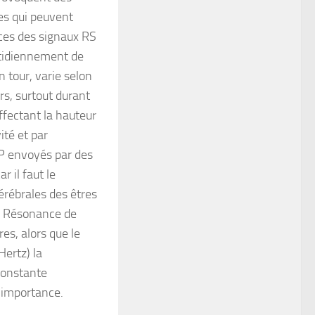
s qui peuvent
nces des signaux RS
otidiennement de
n tour, varie selon
rs, surtout durant
ffectant la hauteur
ité et par
RP envoyés par des
 il faut le
érébrales des êtres
de Résonance de
s, alors que le
Hertz) la
constante
n importance.