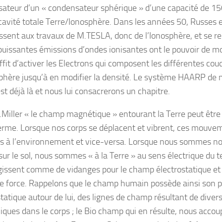
ateur d’un « condensateur sphérique » d’une capacité de 1
 cavité totale Terre/Ionosphère. Dans les années 50, Russes 
essent aux travaux de M.TESLA, donc de l’Ionosphère, et se r
puissantes émissions d’ondes ionisantes ont le pouvoir de modi
ffit d’activer les Electrons qui composent les différentes co
phère jusqu’à en modifier la densité. Le système HAARP de 
st déjà là et nous lui consacrerons un chapitre.
.Miller « le champ magnétique » entourant la Terre peut être
erme. Lorsque nos corps se déplacent et vibrent, ces mouve
s à l’environnement et vice-versa. Lorsque nous sommes 
sur le sol, nous sommes « à la Terre » au sens électrique du t
gissent comme de vidanges pour le champ électrostatique et
de force. Rappelons que le champ humain possède ainsi son
statique autour de lui, des lignes de champ résultant de diver
iques dans le corps ; le Bio champ qui en résulte, nous acco