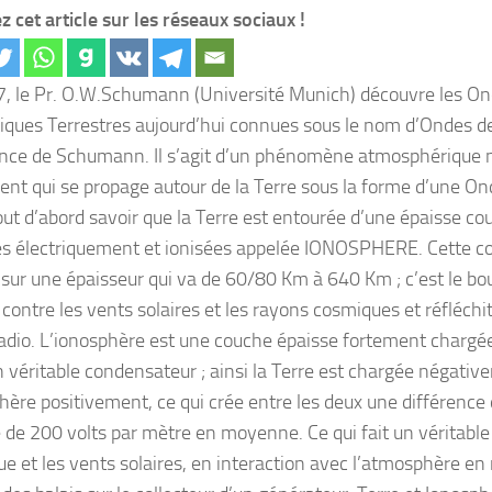
z cet article sur les réseaux sociaux !
, le Pr. O.W.Schumann (Université Munich) découvre les On
ques Terrestres aujourd’hui connues sous le nom d’Ondes 
ce de Schumann. Il s’agit d’un phénomène atmosphérique n
nt qui se propage autour de la Terre sous la forme d’une On
tout d’abord savoir que la Terre est entourée d’une épaisse co
s électriquement et ionisées appelée IONOSPHERE. Cette cou
 sur une épaisseur qui va de 60/80 Km à 640 Km ; c’est le bou
 contre les vents solaires et les rayons cosmiques et réfléchit
adio. L’ionosphère est une couche épaisse fortement chargée
n véritable condensateur ; ainsi la Terre est chargée négativ
phère positivement, ce qui crée entre les deux une différence 
e de 200 volts par mètre en moyenne. Ce qui fait un véritabl
ue et les vents solaires, en interaction avec l’atmosphère en 