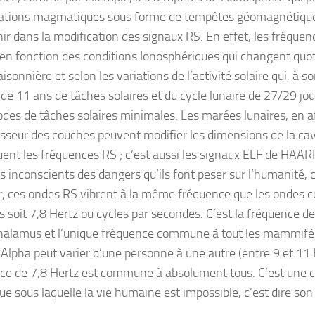
ations magmatiques sous forme de tempêtes géomagnétique
nir dans la modification des signaux RS. En effet, les fréque
 en fonction des conditions Ionosphériques qui changent qu
isonnière et selon les variations de l’activité solaire qui, à so
 de 11 ans de tâches solaires et du cycle lunaire de 27/29 jou
iodes de tâches solaires minimales. Les marées lunaires, en a
aisseur des couches peuvent modifier les dimensions de la cav
ent les fréquences RS ; c’est aussi les signaux ELF de HAA
inconscients des dangers qu’ils font peser sur l’humanité, car
r, ces ondes RS vibrent à la même fréquence que les ondes c
 soit 7,8 Hertz ou cycles par secondes. C’est la fréquence 
halamus et l’unique fréquence commune à tout les mammifère
Alpha peut varier d’une personne à une autre (entre 9 et 11 
ce de 7,8 Hertz est commune à absolument tous. C’est une 
que sous laquelle la vie humaine est impossible, c’est dire so