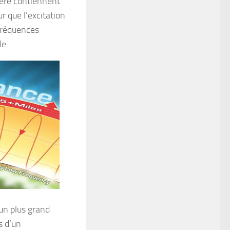
hère contiennent
r que l’excitation
fréquences
le.
 un plus grand
s d’un