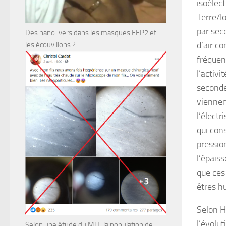
isoélec
Terre/I
par sec
Des nano-vers dans les masques FFP2 et
d’air c
les écouvillons ?
fréquen
l’activi
seconde
viennen
l’élect
qui cons
pressio
l’épais
que ces
êtres h
Selon H
l’évolu
Selon une étude du MIT, la population de