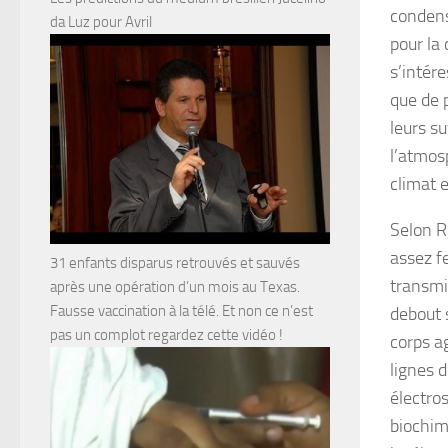
condens
da Luz pour Avril
pour la
s’intér
que de 
leurs su
l’atmos
climat e
Selon R
assez f
31 enfants disparus retrouvés et sauvés
transmi
après une opération d’un mois au Texas.
Fausse vaccination à la télé. Et non ce n’est
debout 
pas un complot regardez cette vidéo !
corps a
lignes 
électro
biochim