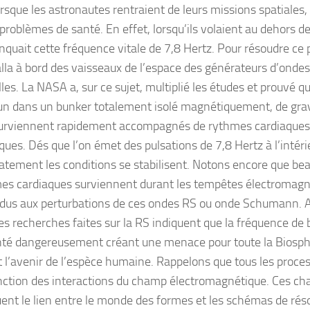
orsque les astronautes rentraient de leurs missions spatiales, 
problèmes de santé. En effet, lorsqu’ils volaient au dehors de 
nquait cette fréquence vitale de 7,8 Hertz. Pour résoudre ce
alla à bord des vaisseaux de l’espace des générateurs d’ond
elles. La NASA a, sur ce sujet, multiplié les études et prouvé q
un dans un bunker totalement isolé magnétiquement, de gra
urviennent rapidement accompagnés de rythmes cardiaque
ques. Dés que l’on émet des pulsations de 7,8 Hertz à l’intéri
tement les conditions se stabilisent. Notons encore que be
es cardiaques surviennent durant les tempêtes électromagné
t dus aux perturbations de ces ondes RS ou onde Schumann. 
les recherches faites sur la RS indiquent que la fréquence de 
é dangereusement créant une menace pour toute la Biosphè
t l’avenir de l’espèce humaine. Rappelons que tous les proce
nction des interactions du champ électromagnétique. Ces 
uent le lien entre le monde des formes et les schémas de réso