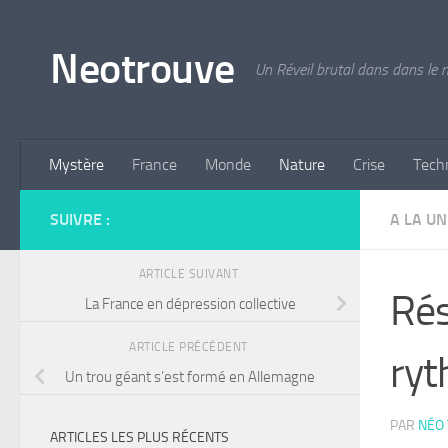
Skip to content
Neotrouve
Un Réveil brutal dans dans le
Mystère
France
Monde
Nature
Crise
Tech
SUIVRE :
A LA UN
ARTICLE SUIVANT
Rés
La France en dépression collective
ARTICLE PRÉCÉDENT
ryt
Un trou géant s’est formé en Allemagne
PAR
NÉO
ARTICLES LES PLUS RÉCENTS