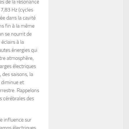
ces de la résonance
 7,83 Hz (cycles
ée dans la cavité
ans fin à la même
n se nourrit de
 éclairs à la
autes énergies qui
otre atmosphère,
arges électriques
, des saisons, la
 diminue et
errestre. Rappelons
 cérébrales des
e influence sur
hamps électriques