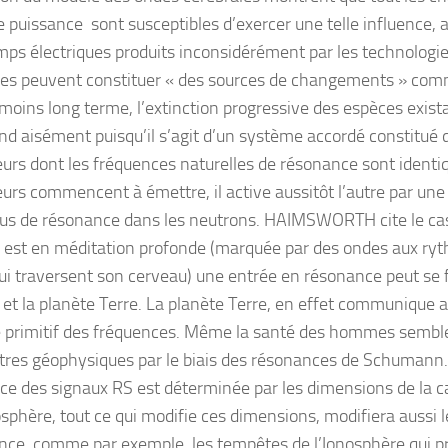
le puissance sont susceptibles d’exercer une telle influence, 
mps électriques produits inconsidérément par les technolog
s peuvent constituer « des sources de changements » com
 moins long terme, l’extinction progressive des espèces exist
d aisément puisqu’il s’agit d’un système accordé constitué 
teurs dont les fréquences naturelles de résonance sont identiq
teurs commencent à émettre, il active aussitôt l’autre par une
us de résonance dans les neutrons. HAIMSWORTH cite le cas
st en méditation profonde (marquée par des ondes aux ryt
ui traversent son cerveau) une entrée en résonance peut se fa
et la planète Terre. La planète Terre, en effet communique 
 primitif des fréquences. Même la santé des hommes semble
res géophysiques par le biais des résonances de Schumann
ce des signaux RS est déterminée par les dimensions de la ca
nosphère, tout ce qui modifie ces dimensions, modifiera aussi 
ce, comme par exemple, les tempêtes de l’Ionosphère qui p