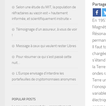
Partage
Selon une étude du MIT, la population de
réfractaires au vaccin est « hautement
informée, et scientifiquement instruite »
En 1957
Magnéti
Témoignage d’un assureur, à vous de voir
Résonan
!
permane
Message à ceux qui veulent rester Libres
Il faut 
chargée
Pour résumer ce qui s’est passé cette
s’étend
nuit…
la Terre
ondes r
L’Europe envisage d’interdire les
portefeuilles de cryptomonnaies anonymes
Terre u
l’ionos
variabl
POPULAR POSTS
électriq