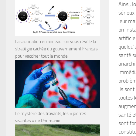
Ainsi, l
sérieux 
leur ma
on inst
artifici
La vaccination en anneau : on vous révèle la
quelqu’
stratégie cachée du gouvernement Français
santé s
pour vacciner tout le monde
anarchi
immédia
problèm
ils son
toutes 
augment
Le mystère des trovants, les « pierres
santé e
vivantes » de Roumanie
sont fo
constit