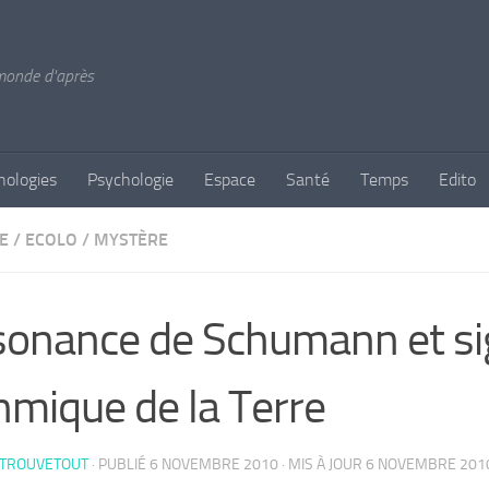
 monde d'après
nologies
Psychologie
Espace
Santé
Temps
Edito
E
/
ECOLO
/
MYSTÈRE
onance de Schumann et s
hmique de la Terre
 TROUVETOUT
· PUBLIÉ
6 NOVEMBRE 2010
· MIS À JOUR
6 NOVEMBRE 201