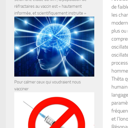
de faib
réfractaires au vaccin est « hautement
informée, et scientifiquement instruite »
les cha
moderne
plus ou
compren
oscilla
oscilla
process
homme e
Thêta q
Pour calmer ceux qui voudraient nous
humain 
vacciner
langage
paramèt
fréquen
et l’Io
Résonan