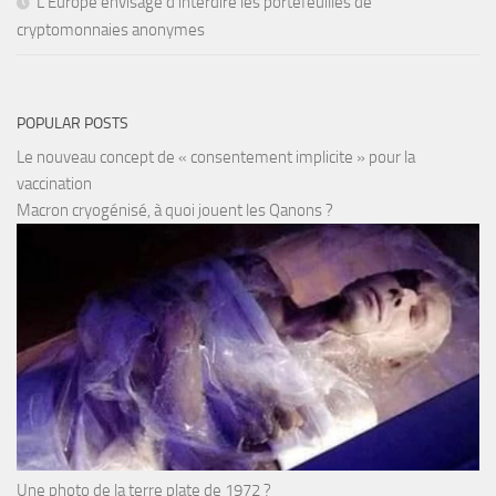
L’Europe envisage d’interdire les portefeuilles de
cryptomonnaies anonymes
POPULAR POSTS
Le nouveau concept de « consentement implicite » pour la
vaccination
Macron cryogénisé, à quoi jouent les Qanons ?
Une photo de la terre plate de 1972 ?