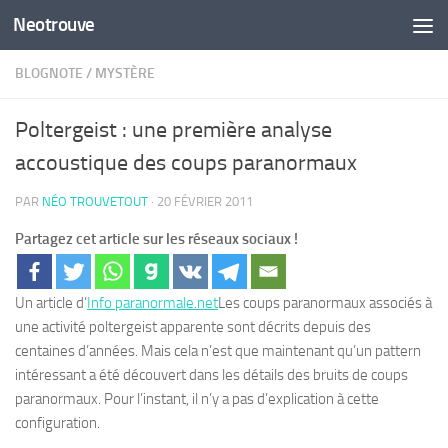
Neotrouve
Skip to content
BLOGNOTE
/
MYSTÈRE
Poltergeist : une première analyse
accoustique des coups paranormaux
PAR
NÉO TROUVETOUT
·
20 FÉVRIER 2011
Partagez cet article sur les réseaux sociaux !
Un article d’
Info paranormale.net
Les coups paranormaux associés à
une activité poltergeist apparente sont décrits depuis des
centaines d’années. Mais cela n’est que maintenant qu’un pattern
intéressant a été découvert dans les détails des bruits de coups
paranormaux. Pour l’instant, il n’y a pas d’explication à cette
configuration.