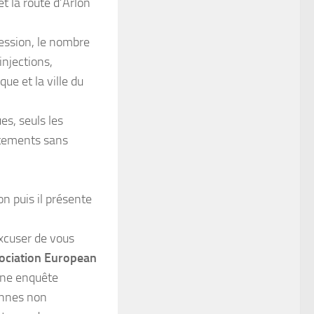
et la route d’Arlon
fession, le nombre
injections,
ue et la ville du
es, seuls les
êtements sans
n puis il présente
xcuser de vous
sociation European
une enquête
onnes non