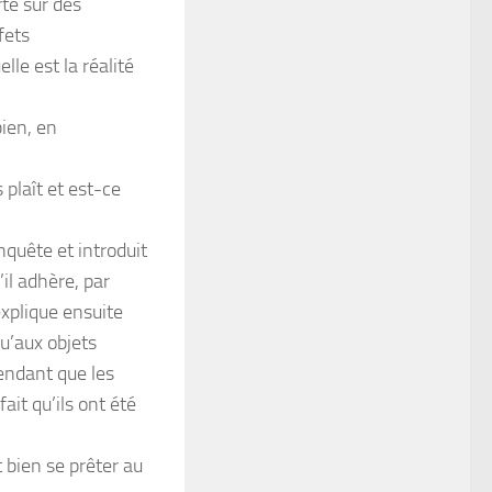
te sur des
fets
le est la réalité
ien, en
 plaît et est-ce
nquête et introduit
’il adhère, par
explique ensuite
u’aux objets
endant que les
ait qu’ils ont été
t bien se prêter au