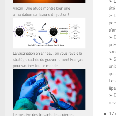
➢ L
été
Vaccin : Une étude montre bien une
aimantation sur la zone d injection !
➢ D
per
s’a
➢ D
pré
sans
La vaccination en anneau : on vous révèle la
➢ S
stratégie cachée du gouvernement Français
uni
pour vacciner tout le monde
qu’
Les
épa
➢ D
ress
17 
Le mystère des trovants, les « pierres