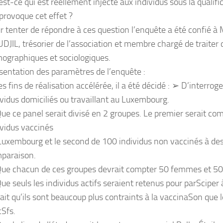
est-ce qui est réellement injecté aux individus sous la qualifi
 provoque cet effet ?
r tenter de répondre à ces question l’enquête a été confié 
DJIL, trésorier de l’association et membre chargé de traiter
ographiques et sociologiques.
sentation des paramètres de l’enquête :
es fins de réalisation accélérée, il a été décidé : ➢ D’interro
ividus domiciliés ou travaillant au Luxembourg.
ue ce panel serait divisé en 2 groupes. Le premier serait c
ividus vaccinés
Luxembourg et le second de 100 individus non vaccinés à des
paraison.
ue chacun de ces groupes devrait compter 50 femmes et 
ue seuls les individus actifs seraient retenus pour parSciper 
fait qu’ils sont beaucoup plus contraints à la vaccinaSon que l
cSfs.