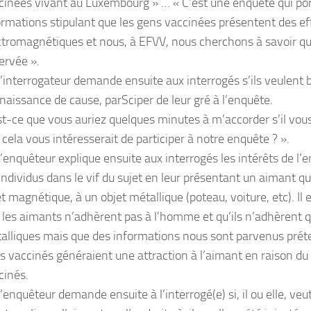
cinées vivant au Luxembourg » … « C’est une enquête qui por
ormations stipulant que les gens vaccinées présentent des ef
ctromagnétiques et nous, à EFVV, nous cherchons à savoir quel
ervée ».
’interrogateur demande ensuite aux interrogés s’ils veulent b
naissance de cause, parSciper de leur gré à l’enquête.
st-ce que vous auriez quelques minutes à m’accorder s’il vous
 cela vous intéresserait de participer à notre enquête ? ».
’enquêteur explique ensuite aux interrogés les intérêts de l’e
 individus dans le vif du sujet en leur présentant un aimant qu
et magnétique, à un objet métallique (poteau, voiture, etc). Il 
 les aimants n’adhèrent pas à l’homme et qu’ils n’adhèrent q
alliques mais que des informations nous sont parvenus prét
s vaccinés généraient une attraction à l’aimant en raison du f
cinés.
’enquêteur demande ensuite à l’interrogé(e) si, il ou elle, veu