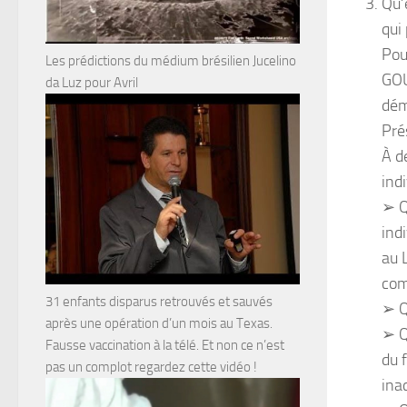
Qu’
qui
Pou
Les prédictions du médium brésilien Jucelino
GOU
da Luz pour Avril
dém
Pré
À d
ind
➢ Q
ind
au 
com
31 enfants disparus retrouvés et sauvés
➢ Q
après une opération d’un mois au Texas.
➢ Q
Fausse vaccination à la télé. Et non ce n’est
du 
pas un complot regardez cette vidéo !
ina