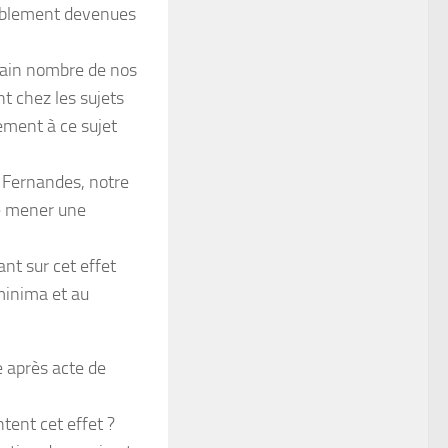
siblement devenues
tain nombre de nos
t chez les sujets
tement à ce sujet
 Fernandes, notre
de mener une
nt sur cet effet
minima et au
e après acte de
ntent cet effet ?