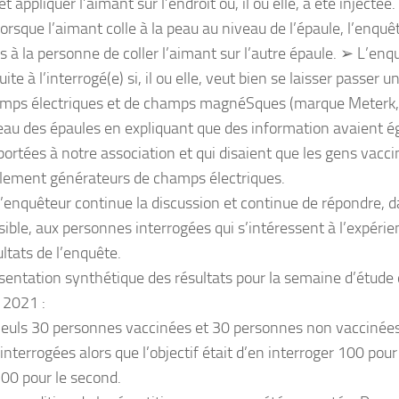
et appliquer l’aimant sur l’endroit où, il ou elle, a été injectée.
orsque l’aimant colle à la peau au niveau de l’épaule, l’enq
rs à la personne de coller l’aimant sur l’autre épaule. ➢ L’e
ite à l’interrogé(e) si, il ou elle, veut bien se laisser passer u
mps électriques et de champs magnéSques (marque Meterk
eau des épaules en expliquant que des information avaient 
portées à notre association et qui disaient que les gens vacci
lement générateurs de champs électriques.
’enquêteur continue la discussion et continue de répondre, 
sible, aux personnes interrogées qui s’intéressent à l’expér
ultats de l’enquête.
sentation synthétique des résultats pour la semaine d’étude 
n 2021 :
euls 30 personnes vaccinées et 30 personnes non vaccinées
 interrogées alors que l’objectif était d’en interroger 100 pou
100 pour le second.