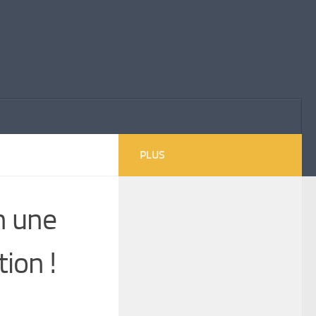
PLUS
n une
ion !