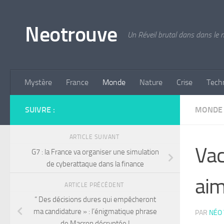
Skip to content
Neotrouve
Un Réveil brutal dans dans le
Mystère
France
Monde
Nature
Crise
Tech
SUIVRE :
MONDE
ARTICLE SUIVANT
Vac
G7 : la France va organiser une simulation
de cyberattaque dans la finance
aim
ARTICLE PRÉCÉDENT
“ Des décisions dures qui empêcheront
ma candidature » : l’énigmatique phrase
PAR
NÉO
de Macron décryptée !