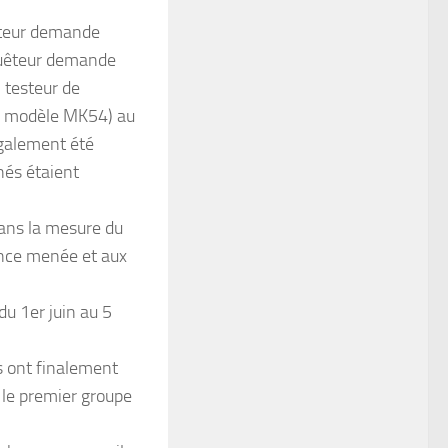
uêteur demande
nquêteur demande
n testeur de
, modèle MK54) au
également été
nés étaient
dans la mesure du
ience menée et aux
du 1er juin au 5
 ont finalement
r le premier groupe