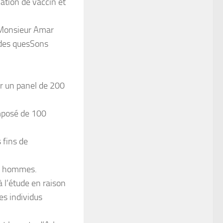
cation de vaccin et
à Monsieur Amar
 des quesSons
ger un panel de 200
omposé de 100
 fins de
50 hommes.
à l’étude en raison
es individus