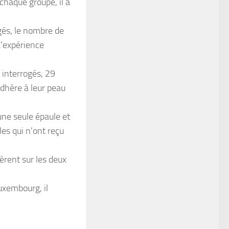
chaque groupe, il a
gés, le nombre de
L’expérience
 interrogés, 29
adhère à leur peau
une seule épaule et
les qui n’ont reçu
rent sur les deux
uxembourg, il