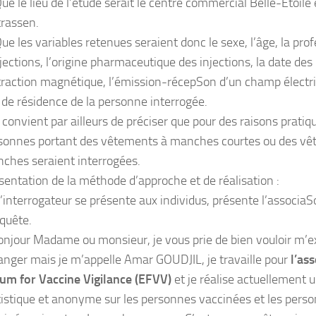
ue le lieu de l’étude serait le centre commercial Belle-Étoile 
trassen.
ue les variables retenues seraient donc le sexe, l’âge, la pro
njections, l’origine pharmaceutique des injections, la date des 
ttraction magnétique, l’émission-récepSon d’un champ électriq
u de résidence de la personne interrogée.
l convient par ailleurs de préciser que pour des raisons pratiqu
sonnes portant des vêtements à manches courtes ou des v
ches seraient interrogées.
sentation de la méthode d’approche et de réalisation :
’interrogateur se présente aux individus, présente l’associaSo
nquête.
onjour Madame ou monsieur, je vous prie de bien vouloir m’e
anger mais je m’appelle Amar GOUDJIL, je travaille pour
l’as
um for Vaccine Vigilance (EFVV)
et je réalise actuellement 
tistique et anonyme sur les personnes vaccinées et les pers