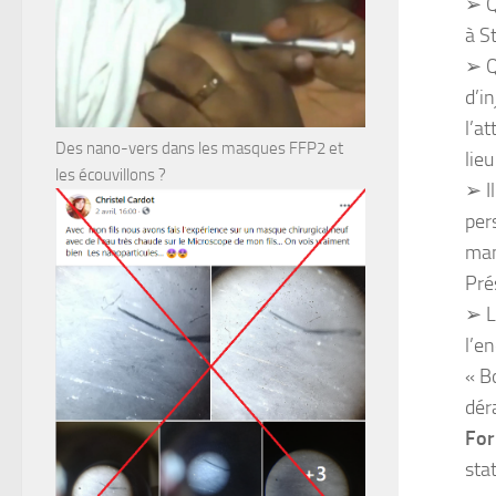
➢ Q
à S
➢ Q
d’i
l’a
Des nano-vers dans les masques FFP2 et
lie
les écouvillons ?
➢ I
per
man
Pré
➢ L
l’e
« B
dér
For
sta