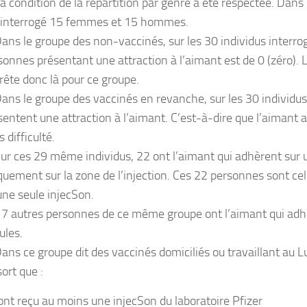
a condition de la répartition par genre a été respectée. Dans 
 interrogé 15 femmes et 15 hommes.
ans le groupe des non-vaccinés, sur les 30 individus interro
sonnes présentant une attraction à l’aimant est de 0 (zéro). 
rrête donc là pour ce groupe.
ans le groupe des vaccinés en revanche, sur les 30 individus
sentent une attraction à l’aimant. C’est-à-dire que l’aimant 
 difficulté.
ur ces 29 même individus, 22 ont l’aimant qui adhèrent sur 
quement sur la zone de l’injection. Ces 22 personnes sont cel
une seule injecSon.
 7 autres personnes de ce même groupe ont l’aimant qui adhè
ules.
ans ce groupe dit des vaccinés domiciliés ou travaillant au L
ort que :
ont reçu au moins une injecSon du laboratoire Pfizer