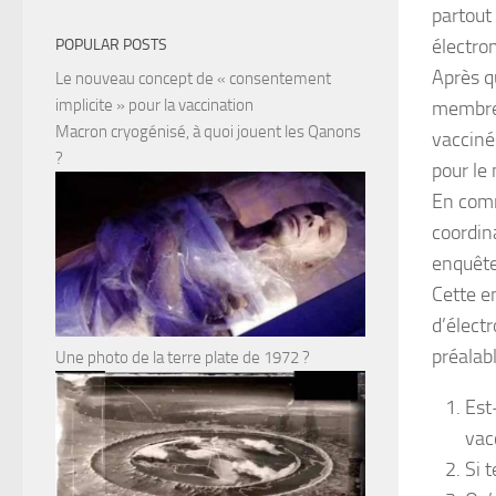
partout
électro
POPULAR POSTS
Après q
Le nouveau concept de « consentement
implicite » pour la vaccination
membres
Macron cryogénisé, à quoi jouent les Qanons
vaccinés
?
pour le 
En comm
coordin
enquête
Cette e
d’élect
préalab
Une photo de la terre plate de 1972 ?
Est
vac
Si t