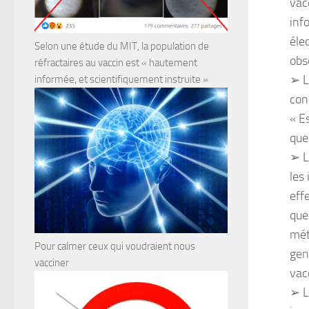
vac
inf
éle
Selon une étude du MIT, la population de
obs
réfractaires au vaccin est « hautement
➢ L
informée, et scientifiquement instruite »
con
« E
que
➢ L
les
eff
que
mét
Pour calmer ceux qui voudraient nous
gen
vacciner
vac
➢ L