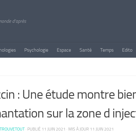
 monde d'après
nologies
Psychologie
Espace
Santé
Temps
Edito
cin : Une étude montre bie
antation sur la zone d inject
 TROUVETOUT
· PUBLIÉ
11 JUIN 2021
· MIS À JOUR
11 JUIN 2021