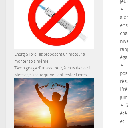
jeu 
➢ L
alo
ensu
cha
niv
rap
Energie libre : ils proposent un moteur à
éga
monter sois même !
➢ L
Témoignage d’un assureur, à vous de voir !
pos
Message à ceux qui veulent rester Libres
rés
Pré
jui
➢ S
été
et 