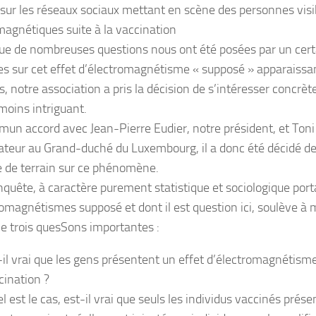
 sur les réseaux sociaux mettant en scène des personnes vi
magnétiques suite à la vaccination
ue de nombreuses questions nous ont été posées par un cer
 sur cet effet d’électromagnétisme « supposé » apparaissan
, notre association a pris la décision de s’intéresser concrè
moins intriguant.
un accord avec Jean-Pierre Eudier, notre président, et Toni
ateur au Grand-duché du Luxembourg, il a donc été décidé 
 de terrain sur ce phénomène.
nquête, à caractère purement statistique et sociologique porta
romagnétismes supposé et dont il est question ici, soulève à 
le trois quesSons importantes :
-il vrai que les gens présentent un effet d’électromagnétism
cination ?
el est le cas, est-il vrai que seuls les individus vaccinés prése