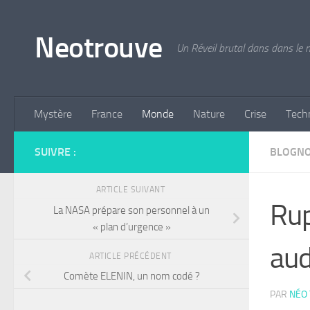
Skip to content
Neotrouve
Un Réveil brutal dans dans le
Mystère
France
Monde
Nature
Crise
Tech
SUIVRE :
BLOGN
ARTICLE SUIVANT
Rup
La NASA prépare son personnel à un
« plan d’urgence »
aud
ARTICLE PRÉCÉDENT
Comète ELENIN, un nom codé ?
PAR
NÉO