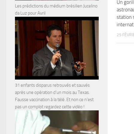
Un goril
Les prédictions du médium brésilien Jucelino
astronau
da Luz pour Avril
station 
internat
25 FÉVRI
31 enfants disparus retrouvés et sauvés
après une opération d’un mois au Texas.
Fausse vaccination à la télé. Et non ce n’est
pas un complot regardez cette vidéo !