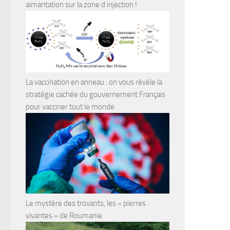
aimantation sur la zone d injection !
La vaccination en anneau : on vous révèle la
stratégie cachée du gouvernement Français
pour vacciner tout le monde
Le mystère des trovants, les « pierres
vivantes » de Roumanie