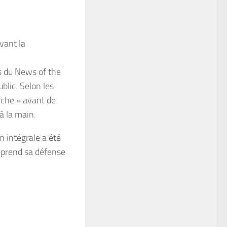
vant la
es du News of the
blic. Selon les
riche » avant de
à la main.
n intégrale a été
eprend sa défense