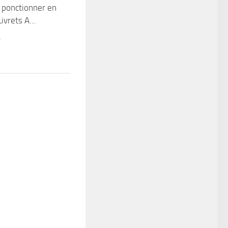
a ponctionner en
Livrets A…
4