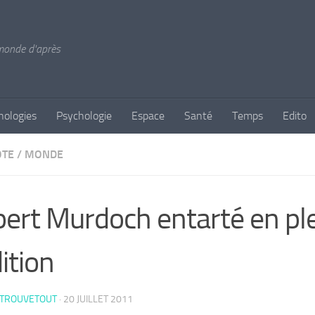
 monde d'après
nologies
Psychologie
Espace
Santé
Temps
Edito
OTE
/
MONDE
ert Murdoch entarté en pl
ition
 TROUVETOUT
·
20 JUILLET 2011