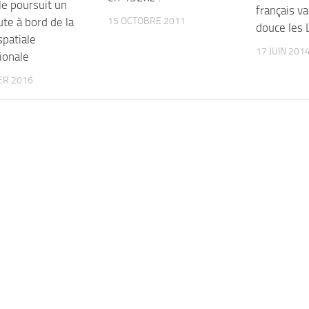
le poursuit un
français v
15 OCTOBRE 2011
te à bord de la
douce les 
spatiale
17 JUIN 201
ionale
ER 2016