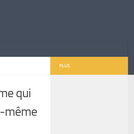
PLUS
me qui
us-même