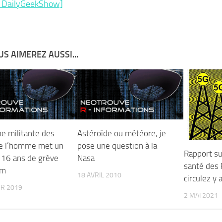
e DailyGeekShow]
S AIMEREZ AUSSI...
ne militante des
Astéroïde ou météore, je
de l’homme met un
pose une question à la
Rapport sur
 16 ans de grève
Nasa
santé des 
aim
18 AVRIL 2010
circulez y 
ER 2019
2 MAI 2021