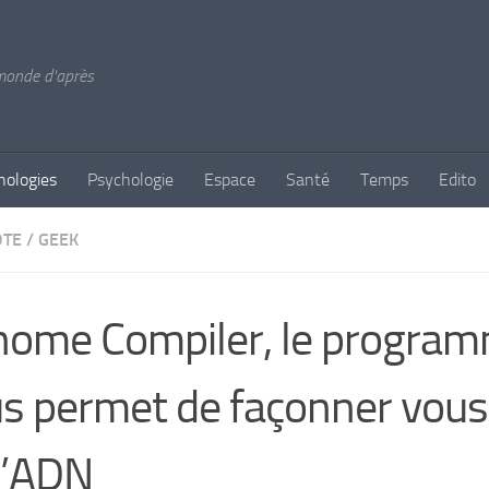
 monde d'après
nologies
Psychologie
Espace
Santé
Temps
Edito
OTE
/
GEEK
ome Compiler, le program
s permet de façonner vo
l’ADN