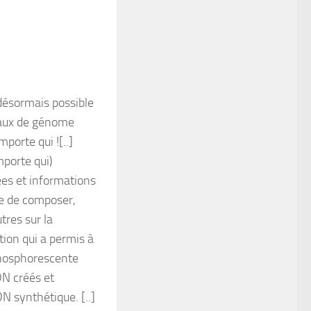
désormais possible
eaux de génome
porte qui ![..]
mporte qui)
es et informations
le de composer,
tres sur la
tion qui a permis à
 phosphorescente
DN créés et
 synthétique. [..]