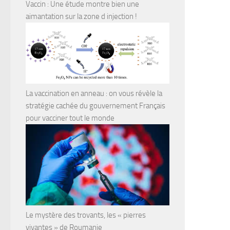
Vaccin : Une étude montre bien une
aimantation sur la zone d injection !
La vaccination en anneau : on vous révèle la
stratégie cachée du gouvernement Français
pour vacciner tout le monde
Le mystère des trovants, les « pierres
vivantes » de Roumanie