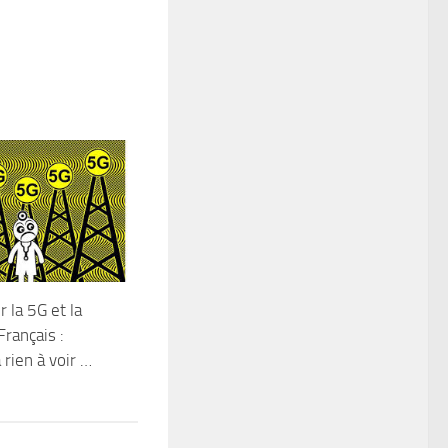
 la 5G et la
Français :
a rien à voir …