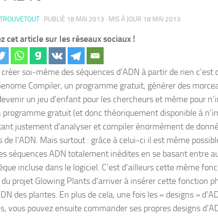
 TROUVETOUT
· PUBLIÉ
18 MAI 2013
· MIS À JOUR
18 MAI 2013
z cet article sur les réseaux sociaux !
 créer soi-même des séquences d’ADN à partir de rien c’est 
Genome Compiler, un programme gratuit, générer des morc
devenir un jeu d’enfant pour les chercheurs et même pour n’im
n programme gratuit (et donc théoriquement disponible à n’i
ant justement d’analyser et compiler énormément de donné
s de l’ADN. Mais surtout : grâce à celui-ci il est même possib
des séquences ADN totalement inédites en se basant entre au
èque incluse dans le logiciel. C’est d’ailleurs cette même fonc
e du projet Glowing Plants d’arriver à insérer cette fonction
ADN des plantes. En plus de cela, une fois les « designs » d’A
s, vous pouvez ensuite commander ses propres designs d’ADN