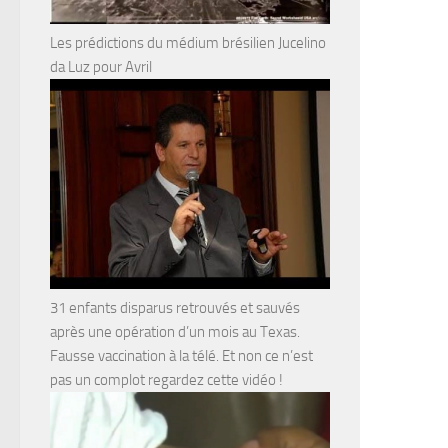
Les prédictions du médium brésilien Jucelino
da Luz pour Avril
31 enfants disparus retrouvés et sauvés
après une opération d’un mois au Texas.
Fausse vaccination à la télé. Et non ce n’est
pas un complot regardez cette vidéo !