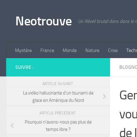
Skip to content
Neotrouve
Un Réveil brutal dans dans le
Mystère
France
Monde
Nature
Crise
Tech
SUIVRE :
BLOGN
ARTICLE SUIVANT
Gen
La vidéo hallucinante d’un tsunami de
glace en Amérique du Nord
vou
ARTICLE PRÉCÉDENT
Pourquoi n’avons-nous pas plus de
de 
temps libre ?