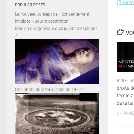
[Sourc
POPULAR POSTS
Le nouveau concept de « consentement
implicite » pour la vaccination
Macron cryogénisé, à quoi jouent les Qanons
VOU
?
Inde : u
droits 
Une photo de la terre plate de 1972 ?
terme à
de la f
27 JANVI