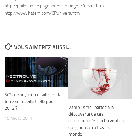
http://philosophie.pagesperso-orange.fr/neant.htm
http://www.hatem.com/CPunivers.htm
VOUS AIMEREZ AUSSI...
Séïsme au Japon et ailleurs : la
terre se réveille t ‘elle pour
Vampirisme : partez à la
2012 ?
découverte de ces
15 MARS 2011
communautés qui boivent du
sang humain à travers le
monde