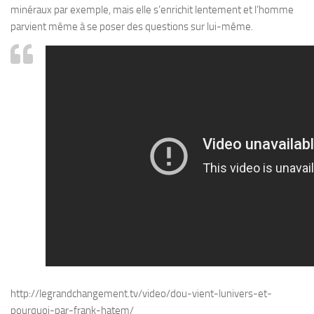
minéraux par exemple, mais elle s’enrichit lentement et l’homme
parvient même à se poser des questions sur lui-même.
http://legrandchangement.tv/video/dou-vient-lunivers-et-
pourquoi-par-frank-hatem/