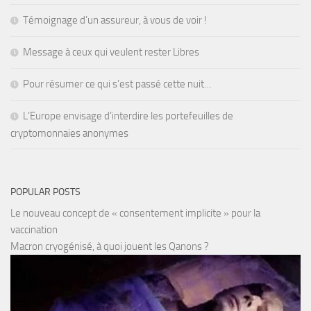
Témoignage d’un assureur, à vous de voir !
Message à ceux qui veulent rester Libres
Pour résumer ce qui s’est passé cette nuit…
L’Europe envisage d’interdire les portefeuilles de
cryptomonnaies anonymes
POPULAR POSTS
Le nouveau concept de « consentement implicite » pour la
vaccination
Macron cryogénisé, à quoi jouent les Qanons ?