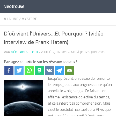
Neotrouve
Skip to content
A LA UNE
/
MYSTÈRE
D’où vient l’Univers…Et Pourquoi ? (vidéo
interview de Frank Hatem)
PAR
NÉO TROUVETOUT
· PUBLIÉ
5 JUIN 2015
· MIS À JOUR
5 JUIN 2015
Partagez cet article sur les réseaux sociaux !
Jusqu’à présent, on essaie de remonter
le temps, jusqu’aux origines de ce qu’on
appelle le « big bang ». Ce faisant, on
affirme l’existence objective du temps,
et cela interdit sa compréhension. Mais
c’est le postulat habituel de la Physique
qui, par définition, croit à l’existence