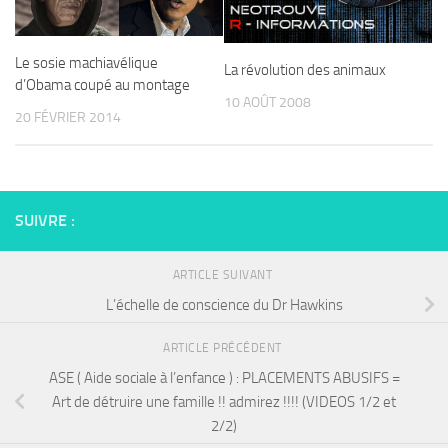
Le sosie machiavélique
La révolution des animaux
d’Obama coupé au montage
10 AOÛT 2008
20 FÉVRIER 2014
SUIVRE :
ARTICLE SUIVANT
L’échelle de conscience du Dr Hawkins
ARTICLE PRÉCÉDENT
ASE ( Aide sociale à l’enfance ) : PLACEMENTS ABUSIFS =
Art de détruire une famille !! admirez !!!! (VIDEOS 1/2 et
2/2)