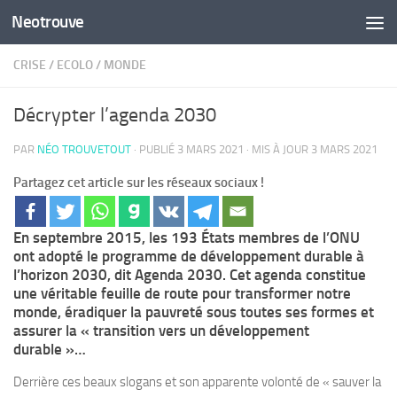
Neotrouve
Skip to content
CRISE
/
ECOLO
/
MONDE
Décrypter l’agenda 2030
PAR
NÉO TROUVETOUT
· PUBLIÉ
3 MARS 2021
· MIS À JOUR
3 MARS 2021
Partagez cet article sur les réseaux sociaux !
En septembre 2015, les 193 États membres de l’ONU
ont adopté le programme de développement durable à
l’horizon 2030, dit Agenda 2030. Cet agenda constitue
une véritable feuille de route pour transformer notre
monde, éradiquer la pauvreté sous toutes ses formes et
assurer la « transition vers un développement
durable »…
Derrière ces beaux slogans et son apparente volonté de « sauver la