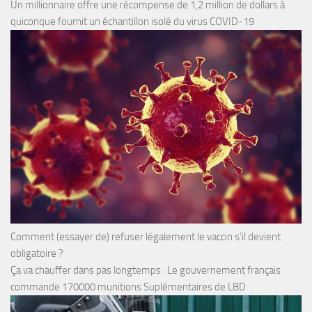
Un millionnaire offre une récompense de 1,2 million de dollars à
quiconque fournit un échantillon isolé du virus COVID-19
Comment (essayer de) refuser légalement le vaccin s’il devient
obligatoire ?
Ça va chauffer dans pas longtemps : Le gouvernement français
commande 170000 munitions Suplémentaires de LBD