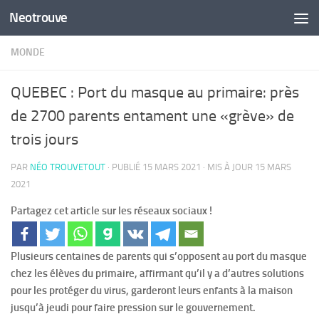
Neotrouve
Skip to content
MONDE
QUEBEC : Port du masque au primaire: près
de 2700 parents entament une «grève» de
trois jours
PAR
NÉO TROUVETOUT
· PUBLIÉ
15 MARS 2021
· MIS À JOUR
15 MARS
2021
Partagez cet article sur les réseaux sociaux !
Plusieurs centaines de parents qui s’opposent au port du masque
chez les élèves du primaire, affirmant qu’il y a d’autres solutions
pour les protéger du virus, garderont leurs enfants à la maison
jusqu’à jeudi pour faire pression sur le gouvernement.