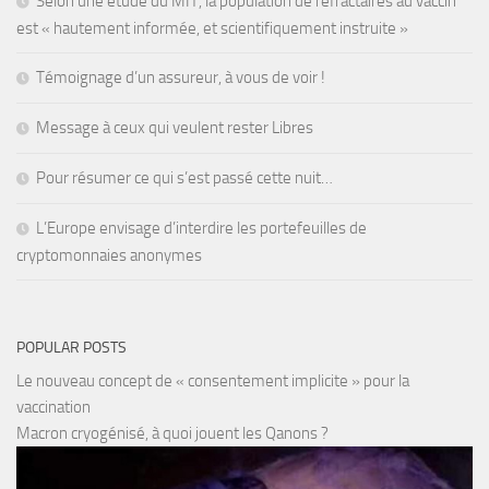
Selon une étude du MIT, la population de réfractaires au vaccin
est « hautement informée, et scientifiquement instruite »
Témoignage d’un assureur, à vous de voir !
Message à ceux qui veulent rester Libres
Pour résumer ce qui s’est passé cette nuit…
L’Europe envisage d’interdire les portefeuilles de
cryptomonnaies anonymes
POPULAR POSTS
Le nouveau concept de « consentement implicite » pour la
vaccination
Macron cryogénisé, à quoi jouent les Qanons ?