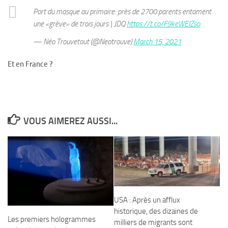
Port du masque au primaire: près de 2700 parents entament
une «grève» de trois jours | JDQ
https://t.co/F9keWElZso
— Néo Trouvetout (@Neotrouve)
March 15, 2021
Et en France ?
VOUS AIMEREZ AUSSI...
USA : Après un afflux
historique, des dizaines de
Les premiers hologrammes
milliers de migrants sont