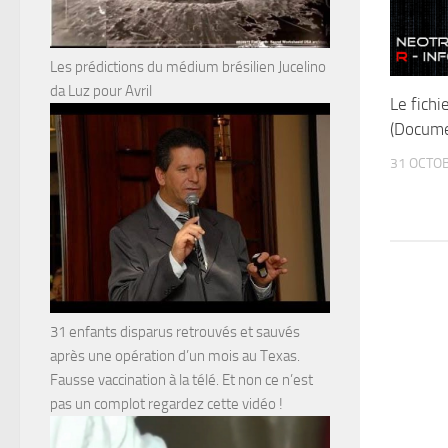
Les prédictions du médium brésilien Jucelino
da Luz pour Avril
Le fichi
(Docume
31 OCTO
31 enfants disparus retrouvés et sauvés
après une opération d’un mois au Texas.
Fausse vaccination à la télé. Et non ce n’est
pas un complot regardez cette vidéo !