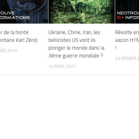
er de la honte
Ukraine, Chine, Iran, les
Révolte en 
ntaire Karl Zéro)
bellicistes US vont ils
vaccin H1N
plonger le monde dans la
!
BRE 2010
3ème guerre mondiale ?
23 JANVIER 
14 AVRIL 2021