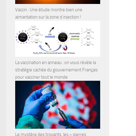
Vaccin : Une étude montre bien une
aimantation sur la zone d injection !
La vaccination en anneau : on vous révèle la
stratégie cachée du gouvernement Français
pour vacciner tout le monde
Le mystère des trovants, les « pierres