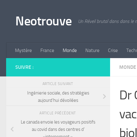
Skip to content
Neotrouve
Un Réveil brutal dans dans le
Mystère
France
Monde
Nature
Crise
Tech
SUIVRE :
MONDE
ARTICLE SUIVANT
Dr 
Ingénierie sociale, des stratégies
aujourd’hui dévoilées
vac
ARTICLE PRÉCÉDENT
Le canada envoie les voyageurs positifs
bio
au covid dans des centres d’
»internement ».