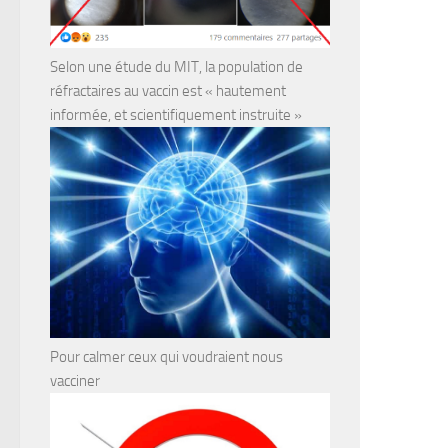
Selon une étude du MIT, la population de
réfractaires au vaccin est « hautement
informée, et scientifiquement instruite »
Pour calmer ceux qui voudraient nous
vacciner