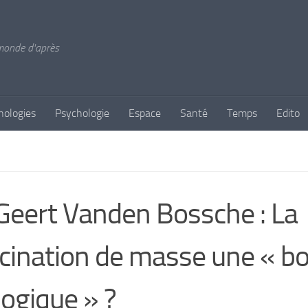
 monde d'après
nologies
Psychologie
Espace
Santé
Temps
Edito
Geert Vanden Bossche : La
cination de masse une « 
logique » ?