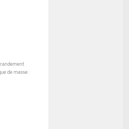
t grandement
que de masse :