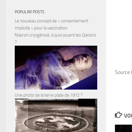
POPULAR POSTS
Le nouveau concept de « consentement
implicite » pour la vaccination
Macron cryogénisé, à quoi jouent les Qanons
?
Source 
Une photo de la terre plate de 1972 ?
VOU