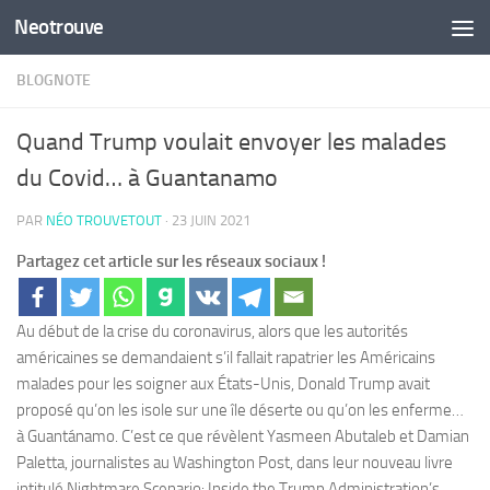
Neotrouve
Skip to content
BLOGNOTE
Quand Trump voulait envoyer les malades
du Covid… à Guantanamo
PAR
NÉO TROUVETOUT
·
23 JUIN 2021
Partagez cet article sur les réseaux sociaux !
Au début de la crise du coronavirus, alors que les autorités
américaines se demandaient s’il fallait rapatrier les Américains
malades pour les soigner aux États-Unis, Donald Trump avait
proposé qu’on les isole sur une île déserte ou qu’on les enferme…
à Guantánamo. C’est ce que révèlent Yasmeen Abutaleb et Damian
Paletta, journalistes au Washington Post, dans leur nouveau livre
intitulé Nightmare Scenario: Inside the Trump Administration’s