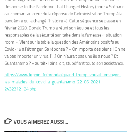
Response to the Pandemic That Changed History (pour « Scénario
cauchemar : au cœur de la réponse de l’administration Trump à la
pandémie qui a changé l’histoire »). Cette séquence se passe en
février 2020. Donald Trump a réuni son équipe et tous les
responsables de la sécurité sanitaire dans la fameuse « situation
room ». Vient sur la table la question des Américains positifs au
Covid-19 à l’étranger. Sa réponse ? « On importe des biens ! On ne
va pas importer un virus. […] On n’aurait pas une île à nous ? Et
Guantanamo ? » aurait-il ainsi dit, stupéfiant toute son assistance.
https://www.lepoint.fr/monde/quand-trump-voulait-envoyer-
les-malades-du-covid-a-guantanamo-22-06-2021-
2432312_24.php
VOUS AIMEREZ AUSSI...