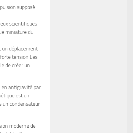
opulsion supposé
eux scientifiques
que miniature du
nt un déplacement
forte tension Les
le de créer un
 en antigravité par
nétique est un
s un condensateur
ersion moderne de