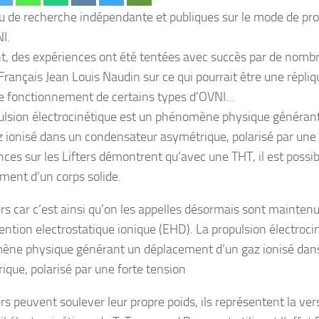
peu de recherche indépendante et publiques sur le mode de pr
I.
t, des expériences ont été tentées avec succès par de nombr
 Français Jean Louis Naudin sur ce qui pourrait être une répli
 fonctionnement de certains types d’OVNI…
ulsion électrocinétique est un phénomène physique généra
z ionisé dans un condensateur asymétrique, polarisé par une 
nces sur les Lifters démontrent qu’avec une THT, il est possib
ment d’un corps solide.
ers car c’est ainsi qu’on les appelles désormais sont maintenu
ention electrostatique ionique (EHD). La propulsion électroci
ne physique générant un déplacement d’un gaz ionisé dan
ique, polarisé par une forte tension
ters peuvent soulever leur propre poids, ils représentent la v