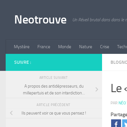
Skip to content
Neotrouve
Un Réveil brutal dans dans le
Mystère
France
Monde
Nature
Crise
Tech
SUIVRE :
BLOGN
ARTICLE SUIVANT
Le 
A propos des antidépresseurs, du
millepertuis et de son interdiction…
PAR
NÉO
ARTICLE PRÉCÉDENT
Ils peuvent voir ce que vous pensez !
Partage