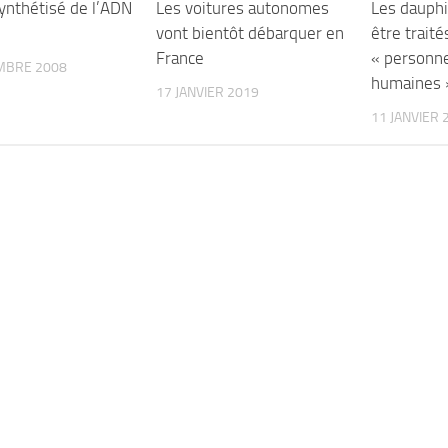
synthétisé de l’ADN
Les voitures autonomes
Les dauphi
vont bientôt débarquer en
être trait
France
« personn
MBRE 2008
humaines 
17 JANVIER 2019
11 JANVIER 