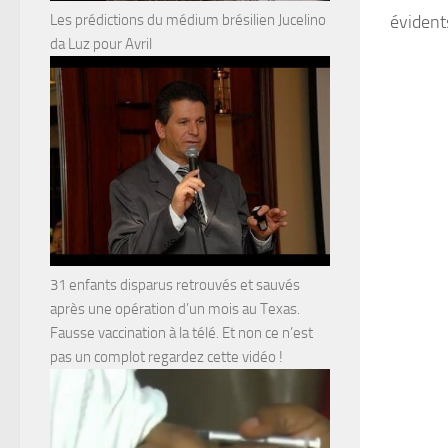
évident
Les prédictions du médium brésilien Jucelino
da Luz pour Avril
31 enfants disparus retrouvés et sauvés
après une opération d’un mois au Texas.
Fausse vaccination à la télé. Et non ce n’est
pas un complot regardez cette vidéo !