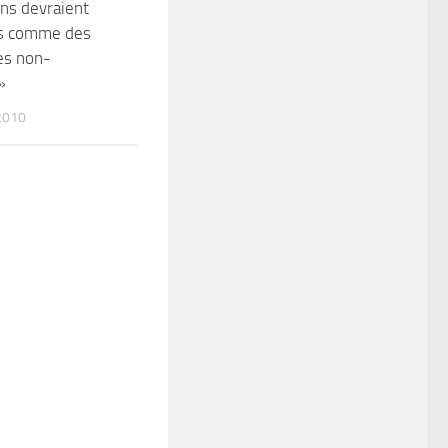
ns devraient
és comme des
es non-
»
2010