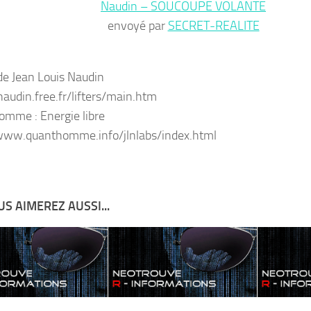
Naudin – SOUCOUPE VOLANTE
envoyé par
SECRET-REALITE
 de Jean Louis Naudin
jnaudin.free.fr/lifters/main.htm
mme : Energie libre
www.quanthomme.info/jlnlabs/index.html
S AIMEREZ AUSSI...