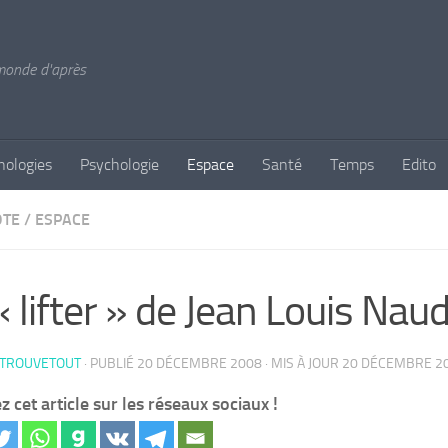
 monde d'après
nologies
Psychologie
Espace
Santé
Temps
Edito
OTE
/
ESPACE
« lifter » de Jean Louis Nau
 TROUVETOUT
· PUBLIÉ
20 DÉCEMBRE 2008
· MIS À JOUR
20 DÉCEMBRE 2
z cet article sur les réseaux sociaux !