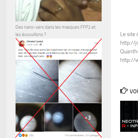
Des nano-vers dans les masques FFP2 et
Le site
les écouvillons ?
http://
Quantho
http://
VOU