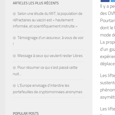
ARTICLES LES PLUS RÉCENTS
Il y a 
des OVN
Selon une étude du MIT, la population de
réfractaires au vaccin est « hautement
Pourtan
informée, et scientifiquement instruite »
dont le
mode de
Témoignage d’un assureur, à vous de voir
La prop
!
d’un ga
Message à ceux qui veulent rester Libres
expérie
déplace
Pour résumer ce qui s’est passé cette
nuit…
Les lift
sustent
L’Europe envisage d’interdire les
phénomè
portefeuilles de cryptomonnaies anonymes
asymétr
Les lif
POPULAR POSTS