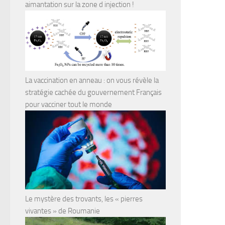
aimantation sur la zone d injection !
La vaccination en anneau : on vous révèle la
stratégie cachée du gouvernement Français
pour vacciner tout le monde
Le mystère des trovants, les « pierres
vivantes » de Roumanie