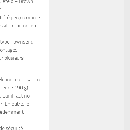
 Biefeld – Brown
n.
ent été perçu comme
ssitant un milieu
e type Townsend
montages.
ur plusieurs
lconque utilisation
fter de 190 g)
 Car il faut non
r. En outre, le
récédemment
de sécurité