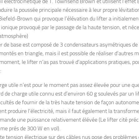
eil électrocinétique de T. Townsend Brown et utilisent l’effet
duire la poussée principale nécessaire à leur propre lévitatio
 Biefeld-Brown qui provoque l’élévation du lifter a initialem
 ionique provoqué par le passage de la haute tension, et néce
atmosphère)
er de base est composé de 3 condensateurs asymétriques d
ontés en triangle, mais il est possible de réaliser d’autres 
moment, le lifter n’as pas trouvé d’applications pratiques, po
:
rge utile n’est pour le moment pas assez élevée pour une que
rd de charge utile connu est d’environ 60 g soulevés par un li
icultés de fournir de la très haute tension de façon autonome.
t produire l’électricité, mais il faut également la transforme
demande une puissance relativement élévée (Le lifter cité p
e prés de 300 W en vol).
te tension électrique sur des câbles nus pose des problèmes 