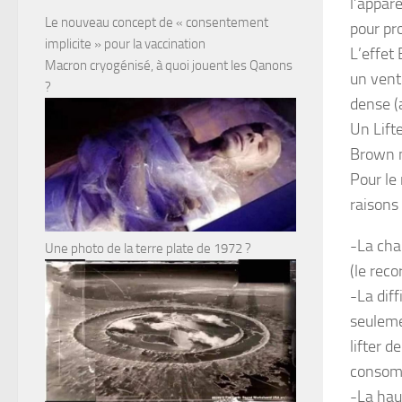
l’appar
Le nouveau concept de « consentement
pour pro
implicite » pour la vaccination
L’effet
Macron cryogénisé, à quoi jouent les Qanons
un vent
?
dense (
Un Lift
Brown m
Pour le 
raisons 
-La cha
Une photo de la terre plate de 1972 ?
(le reco
-La diff
seulemen
lifter 
consomm
-La hau