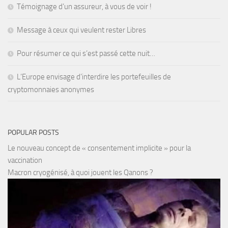
Témoignage d’un assureur, à vous de voir !
Message à ceux qui veulent rester Libres
Pour résumer ce qui s’est passé cette nuit…
L’Europe envisage d’interdire les portefeuilles de
cryptomonnaies anonymes
POPULAR POSTS
Le nouveau concept de « consentement implicite » pour la
vaccination
Macron cryogénisé, à quoi jouent les Qanons ?