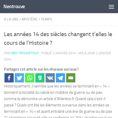
Neotrouve
Skip to content
A LA UNE
/
MYSTÈRE
/
TEMPS
Les années 14 des siècles changent t’elles le
cours de l’Histoire ?
PAR
NÉO TROUVETOUT
· PUBLIÉ
2 JANVIER 2014
· MIS À JOUR
2 JANVIER
2014
Partagez cet article sur les réseaux sociaux !
Historiquement, il semble que les années se terminant en « 14 »
donnent la tonalité du siècle en matière de guerre ou de paix
comme le démontre un article d’Atlantico.fr Quand cela s’est-il
passé ? Quels ont été les éléments survenus dans les années se
terminant en « 14 » et ayant entraîné une ère de guerre ou de paix
? La tendance pourrait-elle se confirmer en 2014 et retrouve-t-on