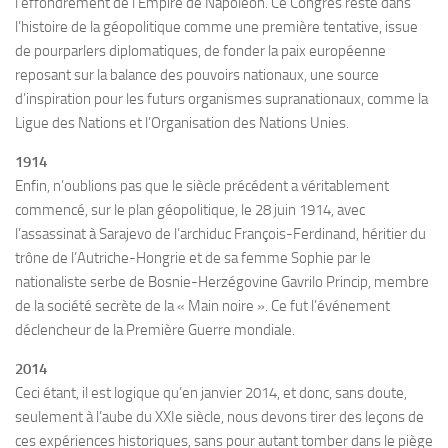
l’effondrement de l’Empire de Napoléon. Ce Congrès reste dans
l’histoire de la géopolitique comme une première tentative, issue
de pourparlers diplomatiques, de fonder la paix européenne
reposant sur la balance des pouvoirs nationaux, une source
d’inspiration pour les futurs organismes supranationaux, comme la
Ligue des Nations et l’Organisation des Nations Unies.
1914
Enfin, n’oublions pas que le siècle précédent a véritablement
commencé, sur le plan géopolitique, le 28 juin 1914, avec
l’assassinat à Sarajevo de l’archiduc François-Ferdinand, héritier du
trône de l’Autriche-Hongrie et de sa femme Sophie par le
nationaliste serbe de Bosnie-Herzégovine Gavrilo Princip, membre
de la société secrète de la « Main noire ». Ce fut l’événement
déclencheur de la Première Guerre mondiale.
2014
Ceci étant, il est logique qu’en janvier 2014, et donc, sans doute,
seulement à l’aube du XXIe siècle, nous devons tirer des leçons de
ces expériences historiques, sans pour autant tomber dans le piège