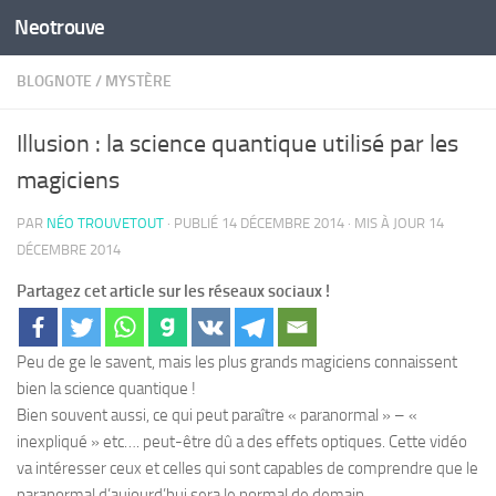
Neotrouve
Skip to content
BLOGNOTE
/
MYSTÈRE
Illusion : la science quantique utilisé par les
magiciens
PAR
NÉO TROUVETOUT
· PUBLIÉ
14 DÉCEMBRE 2014
· MIS À JOUR
14
DÉCEMBRE 2014
Partagez cet article sur les réseaux sociaux !
Peu de ge le savent, mais les plus grands magiciens connaissent
bien la science quantique !
Bien souvent aussi, ce qui peut paraître « paranormal » – «
inexpliqué » etc…. peut-être dû a des effets optiques. Cette vidéo
va intéresser ceux et celles qui sont capables de comprendre que le
paranormal d’aujourd’hui sera le normal de demain.