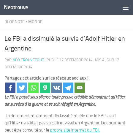
Neotrouve
Skip to content
BLOGNOTE
/
MONDE
Le FBI a dissimulé la survie d’Adolf Hitler en
Argentine
PAR
NÉO TROUVETOUT
· PUBLIÉ
17 DÉCEMBRE 2014
· MIS À JOUR
17
DÉCEMBRE 2014
Partagez cet article sur les réseaux sociaux !
Le FBI a passé sous silence toute preuve crédible démontrant qu’Hitler
ait survécu à la guerre et se soit réfugié en Argentine.
Un document récemment déclassifié révèle que le FBI savait
qu’Hitler ne s’était pas suicidé et vivait en Argentine. Le document
peut être consulté sur le
propre site internet du FBI.