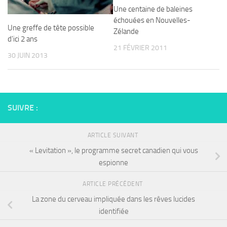
Une centaine de baleines
échouées en Nouvelles-
Une greffe de tête possible
Zélande
d’ici 2 ans
21 FÉVRIER 2011
30 JUIN 2013
SUIVRE :
ARTICLE SUIVANT
« Levitation », le programme secret canadien qui vous
espionne
ARTICLE PRÉCÉDENT
La zone du cerveau impliquée dans les rêves lucides
identifiée