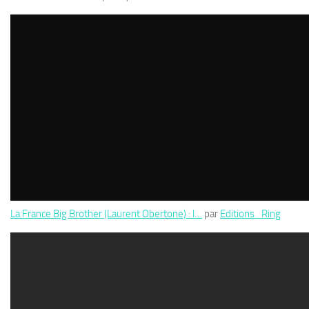
La France Big Brother (Laurent Obertone) : l…
par
Editions_Ring