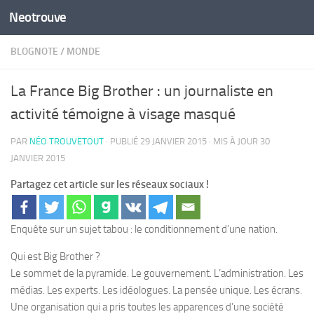
Neotrouve
Skip to content
BLOGNOTE
/
MONDE
La France Big Brother : un journaliste en
activité témoigne à visage masqué
PAR
NÉO TROUVETOUT
· PUBLIÉ
29 JANVIER 2015
· MIS À JOUR
30
JANVIER 2015
Partagez cet article sur les réseaux sociaux !
Enquête sur un sujet tabou : le conditionnement d’une nation.
Qui est Big Brother ?
Le sommet de la pyramide. Le gouvernement. L’administration. Les
médias. Les experts. Les idéologues. La pensée unique. Les écrans.
Une organisation qui a pris toutes les apparences d’une société