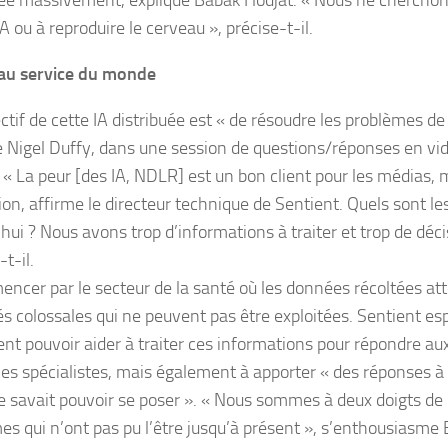
uée massivement, explique Babak Hodjat. « Nous ne cherchons
A ou à reproduire le cerveau », précise-t-il.
au service du monde
ectif de cette IA distribuée est « de résoudre les problèmes de
e Nigel Duffy, dans une session de questions/réponses en vidé
. « La peur [des IA, NDLR] est un bon client pour les médias, 
tion, affirme le directeur technique de Sentient. Quels sont l
hui ? Nous avons trop d’informations à traiter et trop de déci
t-il.
ncer par le secteur de la santé où les données récoltées at
és colossales qui ne peuvent pas être exploitées. Sentient e
nt pouvoir aider à traiter ces informations pour répondre au
les spécialistes, mais également à apporter « des réponses à
e savait pouvoir se poser ». « Nous sommes à deux doigts de 
es qui n’ont pas pu l’être jusqu’à présent », s’enthousiasme