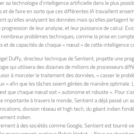
ler sa technologie d’intelligence artificielle dans le plus poss
 et de faire en sorte que ces différentes IA travaillent ense
nt qu’elles analysent les données mais qu’elles partagent le
e progression de leur analyse, et leur puissance de calcul. E
 nombreux problèmes techniques, comme la prise en compte
ts et de capacités de chaque « nœud » de cette intelligence co
Nigel Duffy, directeur technique de Sentient, projette une pro
gie qui utilisera des dizaines de millions de processeurs diffé
ussir à morceler le traitement des données, « casser le probl
x » afin que les tâches soient gérées de manière optimale. L’
est que chaque nœud soit « autonome et robuste ». Pour s’a
e importante à travers le monde, Sentient a déjà passé un a
cations, division réseau et high tech, du géant indien fond
ement indien.
rement à des sociétés comme Google, Sentient est tourné ve