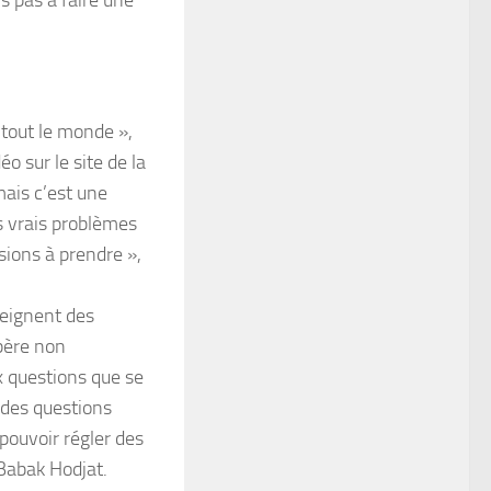
 pas à faire une
 tout le monde »,
o sur le site de la
mais c’est une
es vrais problèmes
sions à prendre »,
teignent des
spère non
x questions que se
 des questions
pouvoir régler des
 Babak Hodjat.