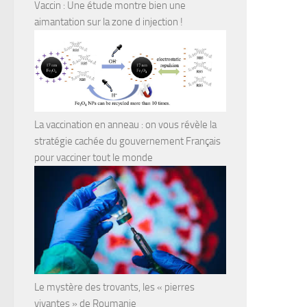
Vaccin : Une étude montre bien une
aimantation sur la zone d injection !
La vaccination en anneau : on vous révèle la
stratégie cachée du gouvernement Français
pour vacciner tout le monde
Le mystère des trovants, les « pierres
vivantes » de Roumanie