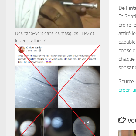
De l’in
Et Sent
croire 
attiré 
Des nano-vers dans les masques FFP2 et
les écouvillons ?
capable 
conscien
chaque 
sensati
Source
creer-
VOU