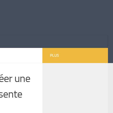
PLUS
réer une
ésente