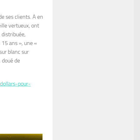
e ses clients. A en
ille vertueux, ont
 distribuée,
u 15 ans », une «
sur blanc sur
, doué de
dollars-pour-