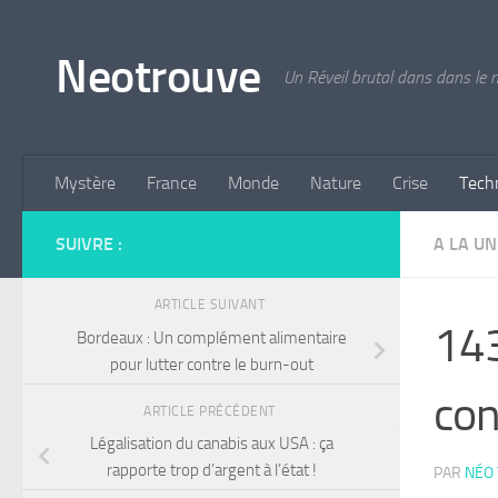
Skip to content
Neotrouve
Un Réveil brutal dans dans le
Mystère
France
Monde
Nature
Crise
Tech
SUIVRE :
A LA UN
ARTICLE SUIVANT
143
Bordeaux : Un complément alimentaire
pour lutter contre le burn-out
con
ARTICLE PRÉCÉDENT
Légalisation du canabis aux USA : ça
rapporte trop d’argent à l’état !
PAR
NÉO