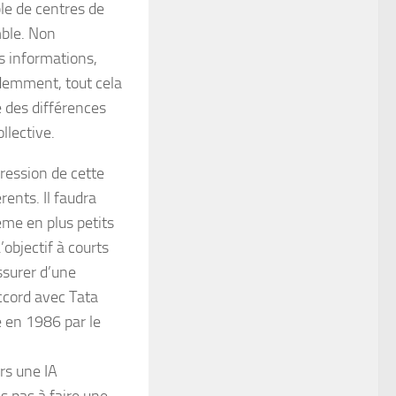
ible de centres de
mble. Non
s informations,
videmment, tout cela
 des différences
llective.
gression de cette
rents. Il faudra
ème en plus petits
objectif à courts
ssurer d’une
ccord avec Tata
é en 1986 par le
rs une IA