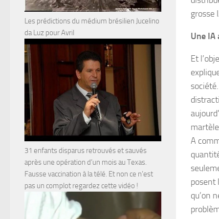
distrib
grosse I
Les prédictions du médium brésilien Jucelino
da Luz pour Avril
Une IA 
Et l’obj
expliqu
société
distrac
aujourd’
martèle-
A comme
31 enfants disparus retrouvés et sauvés
quantit
après une opération d’un mois au Texas.
seuleme
Fausse vaccination à la télé. Et non ce n’est
posent 
pas un complot regardez cette vidéo !
qu’on n
problèm