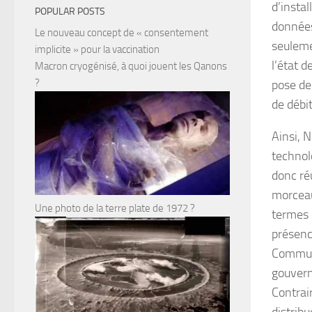
d’instal
POPULAR POSTS
données
Le nouveau concept de « consentement
seuleme
implicite » pour la vaccination
l’état d
Macron cryogénisé, à quoi jouent les Qanons
?
pose de
de débi
Ainsi, 
technolo
donc ré
morceau
Une photo de la terre plate de 1972 ?
termes 
présenc
Communi
gouvern
Contrai