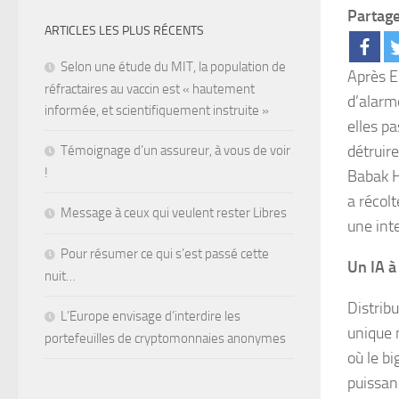
Partage
ARTICLES LES PLUS RÉCENTS
Selon une étude du MIT, la population de
Après E
réfractaires au vaccin est « hautement
d’alarme
informée, et scientifiquement instruite »
elles p
détruir
Témoignage d’un assureur, à vous de voir
!
Babak H
a récolt
Message à ceux qui veulent rester Libres
une inte
Pour résumer ce qui s’est passé cette
Un IA à
nuit…
Distrib
L’Europe envisage d’interdire les
unique 
portefeuilles de cryptomonnaies anonymes
où le b
puissanc