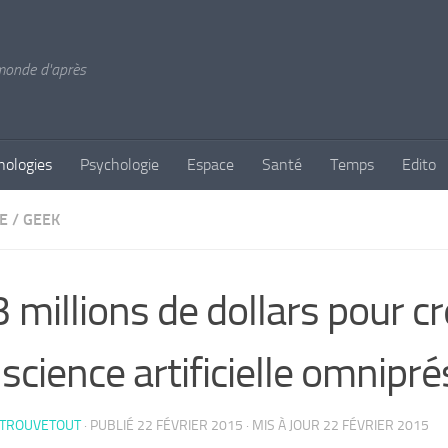
 monde d'après
nologies
Psychologie
Espace
Santé
Temps
Edito
E
/
GEEK
 millions de dollars pour c
science artificielle omnipr
 TROUVETOUT
· PUBLIÉ
22 FÉVRIER 2015
· MIS À JOUR
22 FÉVRIER 2015