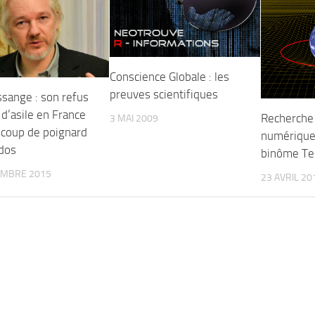
Conscience Globale : les
preuves scientifiques
ssange : son refus
 d’asile en France
Recherche 
3 MAI 2009
n coup de poignard
numérique
 dos
binôme Te
EMBRE 2015
23 AVRIL 20