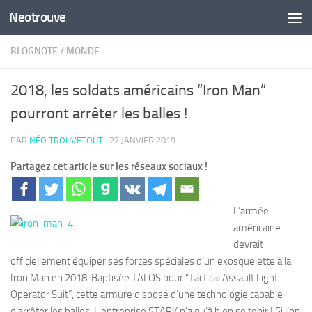
Neotrouve
Skip to content
BLOGNOTE
/
MONDE
2018, les soldats américains “Iron Man”
pourront arrêter les balles !
PAR
NÉO TROUVETOUT
·
27 JANVIER 2019
Partagez cet article sur les réseaux sociaux !
L’armée
américaine
devrait
officiellement équiper ses forces spéciales d’un exosquelette à la
Iron Man en 2018. Baptisée TALOS pour “Tactical Assault Light
Operator Suit”, cette armure dispose d’une technologie capable
d’arrêter les balles. L’entreprise STARK n’a qu’à bien se tenir ! Si l’on