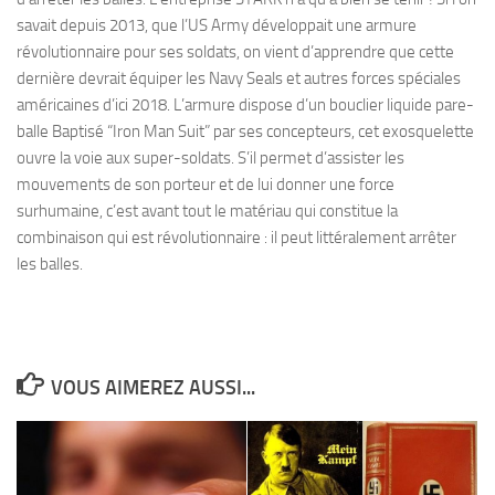
savait depuis 2013, que l’US Army développait une armure
révolutionnaire pour ses soldats, on vient d’apprendre que cette
dernière devrait équiper les Navy Seals et autres forces spéciales
américaines d’ici 2018. L’armure dispose d’un bouclier liquide pare-
balle Baptisé “Iron Man Suit” par ses concepteurs, cet exosquelette
ouvre la voie aux super-soldats. S’il permet d’assister les
mouvements de son porteur et de lui donner une force
surhumaine, c’est avant tout le matériau qui constitue la
combinaison qui est révolutionnaire : il peut littéralement arrêter
les balles.
VOUS AIMEREZ AUSSI...