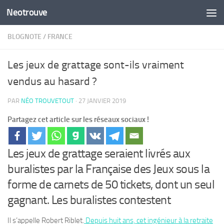
Neotrouve
Skip to content
BLOGNOTE
/
FRANCE
Les jeux de grattage sont-ils vraiment
vendus au hasard ?
PAR
NÉO TROUVETOUT
·
27 JANVIER 2019
Partagez cet article sur les réseaux sociaux !
Les jeux de grattage seraient livrés aux
buralistes par la Française des Jeux sous la
forme de carnets de 50 tickets, dont un seul
gagnant. Les buralistes contestent
Il s’appelle Robert Riblet.
Depuis huit ans, cet ingénieur à la retraite