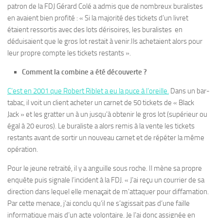
patron de la FDJ Gérard Colé a admis que de nombreux buralistes
en avaient bien profité : « Si la majorité des tickets d’un livret
étaient ressortis avec des lots dérisoires, les buralistes en
déduisaient que le gros lot restait à venir.Ils achetaient alors pour
leur propre compte les tickets restants ».
Comment la combine a été découverte ?
C’est en 2001 que Robert Riblet a eu la puce à l’oreille.
Dans un bar-
tabac, il voit un client acheter un carnet de 50 tickets de « Black
Jack » et les gratter un à un jusqu’à obtenir le gros lot (supérieur ou
égal à 20 euros). Le buraliste a alors remis à la vente les tickets
restants avant de sortir un nouveau carnet et de répéter la même
opération.
Pour le jeune retraité, il y a anguille sous roche. Il mène sa propre
enquête puis signale l’incident à la FDJ. « J’ai reçu un courrier de sa
direction dans lequel elle menaçait de m’attaquer pour diffamation.
Par cette menace, j’ai conclu qu’il ne s’agissait pas d’une faille
informatique mais d’un acte volontaire. Je l’ai donc assignée en