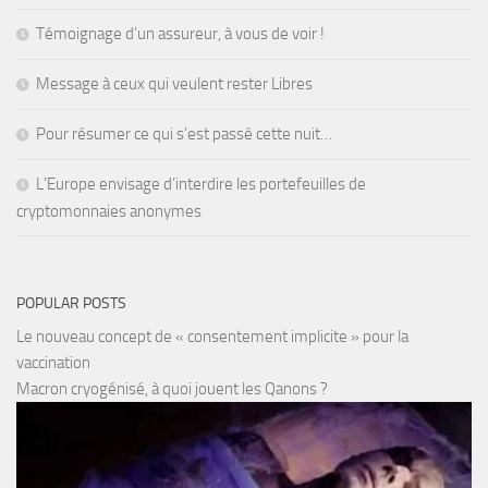
Témoignage d’un assureur, à vous de voir !
Message à ceux qui veulent rester Libres
Pour résumer ce qui s’est passé cette nuit…
L’Europe envisage d’interdire les portefeuilles de
cryptomonnaies anonymes
POPULAR POSTS
Le nouveau concept de « consentement implicite » pour la
vaccination
Macron cryogénisé, à quoi jouent les Qanons ?