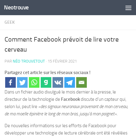
Neotrouve
Skip to content
GEEK
Comment Facebook prévoit de lire votre
cerveau
PAR
NÉO TROUVETOUT
·
15 FÉVRIER 2021
Partagez cet article sur les réseaux sociaux !
Dans un fichier audio divulgué le mois dernier à la presse, le
directeur de la technologie de
Facebook
discute d’un capteur qui,
selon lui, peut lire
«des signaux neuronaux provenant de mon cerveau,
de ma moelle épinière le long de mon bras, jusqu’à mon poignet»
.
De nouvelles informations sur les efforts de Facebook pour
développer une technologie de lecture cérébrale ont été révélées