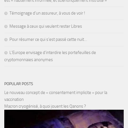
est « hautement informée, et scientifiquement instruite »
Témoignage d’un assureur, à vous de voir !
Message à ceux qui veulent rester Libres
Pour résumer ce qui s’est passé cette nuit…
L’Europe envisage d’interdire les portefeuilles de
cryptomonnaies anonymes
POPULAR POSTS
Le nouveau concept de « consentement implicite » pour la
vaccination
Macron cryogénisé, à quoi jouent les Qanons ?