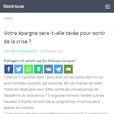
Neotrouve
Skip to content
CRISE
Votre épargne sera-t-elle taxée pour sortir
de la crise ?
PAR
NÉO TROUVETOUT
·
23 FÉVRIER 2021
Partagez cet article sur les réseaux sociaux !
L’Etat va-t-il piocher dans l’assurance vie des particuliers ou sur
leurs comptes courants, par exemple, afin de financer les aides
massives déployées pour lutter contre les conséquences de
l’épidémie de coronavirus ? Si le gouvernement martèle que les
hausses d’impôts ne sont pas au programme, il n’arrive pas à
apaiser les craintes.
C’est une inquiétude qui grandit à mesure que la facture de la crise