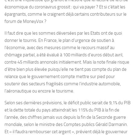
économique du coronavirus grossit : qui va payer ? Et si c’était les
épargnants, comme le craignent déjà certains contributeurs sur le
forum de MoneyVox ?
Il faut dire que les sommes déversées par les Etats ont de quoi
donner le tournis. En France, le plan d’urgence de soutien à
l’économie, avec des mesures comme le recours massif au
chômage partiel, a été évalué à 100 milliards d’euros début avril,
contre 45 milliards annoncés initialement. Mais la note finale risque
d’être bien plus élevée puisqu’elle ne tient pas compte du plan de
relance que le gouvernement compte mettre sur pied pour
soutenir des secteurs fragilisés comme l’industrie automobile,
l’aéronautique ou encore le tourisme.
Selon ses dernières prévisions, le déficit public serait de 9,1% du PIB
et la dette totale du pays atteindrait les 115% du PIB à la fin de
l’année, des chiffres jamais vus depuis la fin de la Seconde guerre
mondiale, selon le ministre des Comptes publics Gérald Darmanin.
Et « il faudra rembourser cet argent », prévient déjà le gouverneur