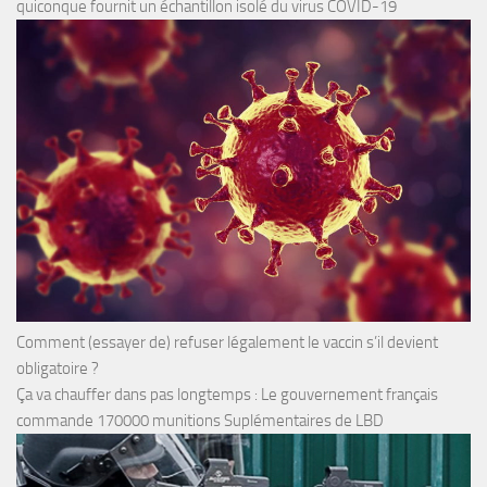
quiconque fournit un échantillon isolé du virus COVID-19
Comment (essayer de) refuser légalement le vaccin s’il devient
obligatoire ?
Ça va chauffer dans pas longtemps : Le gouvernement français
commande 170000 munitions Suplémentaires de LBD