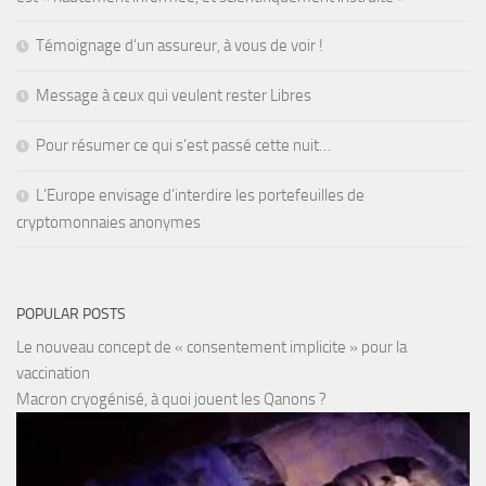
Témoignage d’un assureur, à vous de voir !
Message à ceux qui veulent rester Libres
Pour résumer ce qui s’est passé cette nuit…
L’Europe envisage d’interdire les portefeuilles de
cryptomonnaies anonymes
POPULAR POSTS
Le nouveau concept de « consentement implicite » pour la
vaccination
Macron cryogénisé, à quoi jouent les Qanons ?