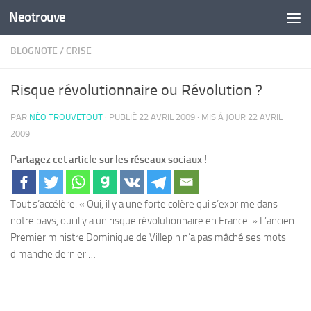
Neotrouve
Skip to content
BLOGNOTE
/
CRISE
Risque révolutionnaire ou Révolution ?
PAR
NÉO TROUVETOUT
· PUBLIÉ
22 AVRIL 2009
· MIS À JOUR
22 AVRIL
2009
Partagez cet article sur les réseaux sociaux !
Tout s’accélère. « Oui, il y a une forte colère qui s’exprime dans
notre pays, oui il y a un risque révolutionnaire en France. » L’ancien
Premier ministre Dominique de Villepin n’a pas mâché ses mots
dimanche dernier …