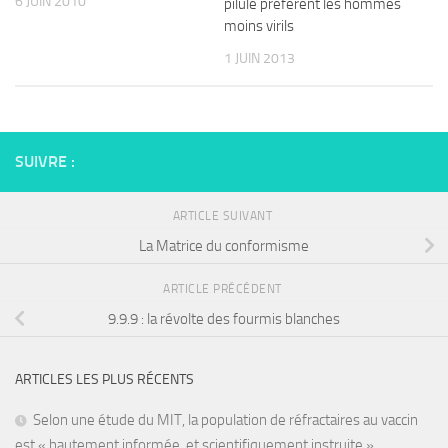
6 JUIN 2010
pilule préfèrent les hommes
moins virils
1 JUIN 2013
SUIVRE :
ARTICLE SUIVANT
La Matrice du conformisme
ARTICLE PRÉCÉDENT
9.9.9 : la révolte des fourmis blanches
ARTICLES LES PLUS RÉCENTS
Selon une étude du MIT, la population de réfractaires au vaccin
est « hautement informée, et scientifiquement instruite »