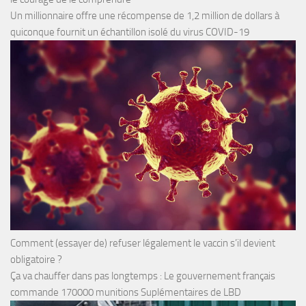
Un millionnaire offre une récompense de 1,2 million de dollars à
quiconque fournit un échantillon isolé du virus COVID-19
Comment (essayer de) refuser légalement le vaccin s’il devient
obligatoire ?
Ça va chauffer dans pas longtemps : Le gouvernement français
commande 170000 munitions Suplémentaires de LBD