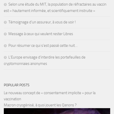
Selon une étude du MIT, la population de réfractaires au vaccin
est « hautement informée, et scientifiquement instruite »
Témoignage d’un assureur, à vous de voir !
Message à ceux qui veulent rester Libres
Pour résumer ce qui s’est passé cette nuit…
L’Europe envisage d’interdire les portefeuilles de
cryptomonnaies anonymes
POPULAR POSTS
Le nouveau concept de « consentement implicite » pour la
vaccination
Macron cryogénisé, à quoi jouent les Qanons ?