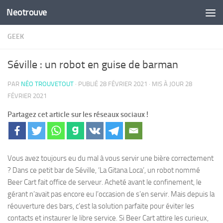
Neotrouve
Skip to content
GEEK
Séville : un robot en guise de barman
PAR
NÉO TROUVETOUT
· PUBLIÉ
28 FÉVRIER 2021
· MIS À JOUR
28
FÉVRIER 2021
Partagez cet article sur les réseaux sociaux !
Vous avez toujours eu du mal à vous servir une bière correctement
? Dans ce petit bar de Séville, ‘La Gitana Loca’, un robot nommé
Beer Cart fait office de serveur. Acheté avant le confinement, le
gérant n’avait pas encore eu l’occasion de s’en servir. Mais depuis la
réouverture des bars, c’est la solution parfaite pour éviter les
contacts et instaurer le libre service. Si Beer Cart attire les curieux,