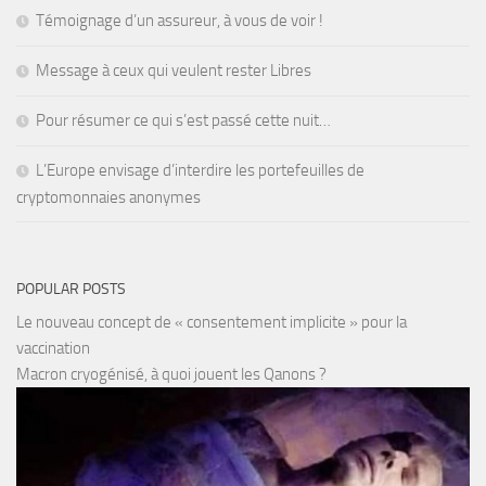
Témoignage d’un assureur, à vous de voir !
Message à ceux qui veulent rester Libres
Pour résumer ce qui s’est passé cette nuit…
L’Europe envisage d’interdire les portefeuilles de
cryptomonnaies anonymes
POPULAR POSTS
Le nouveau concept de « consentement implicite » pour la
vaccination
Macron cryogénisé, à quoi jouent les Qanons ?