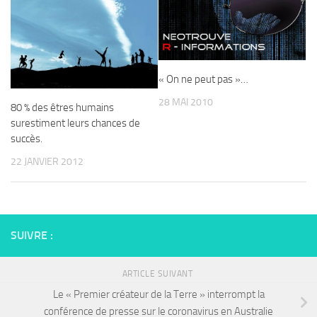
« On ne peut pas »…
28 MAI 2010
80 % des êtres humains
surestiment leurs chances de
succès.
22 JANVIER 2012
SUIVRE :
ARTICLE SUIVANT
Le « Premier créateur de la Terre » interrompt la
conférence de presse sur le coronavirus en Australie