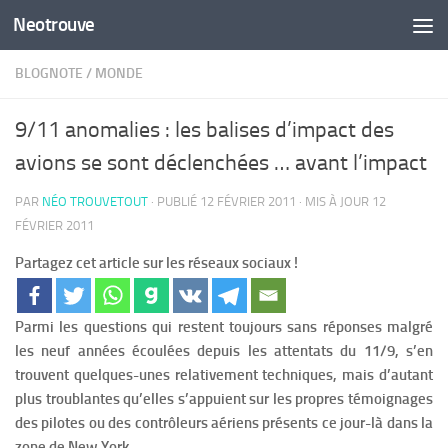
Neotrouve
Skip to content
BLOGNOTE
/
MONDE
9/11 anomalies : les balises d’impact des
avions se sont déclenchées … avant l’impact
PAR
NÉO TROUVETOUT
· PUBLIÉ
12 FÉVRIER 2011
· MIS À JOUR
12
FÉVRIER 2011
Partagez cet article sur les réseaux sociaux !
Parmi les questions qui restent toujours sans réponses malgré
les neuf années écoulées depuis les attentats du 11/9, s’en
trouvent quelques-unes relativement techniques, mais d’autant
plus troublantes qu’elles s’appuient sur les propres témoignages
des pilotes ou des contrôleurs aériens présents ce jour-là dans la
zone de New York.