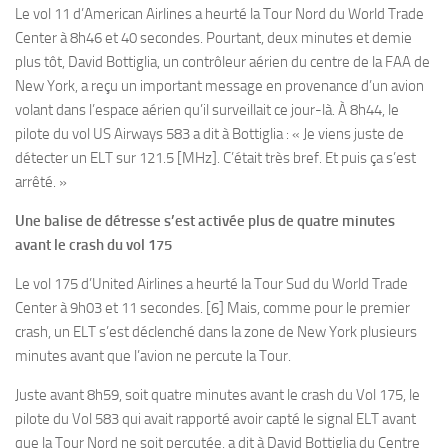
Le vol 11 d’American Airlines a heurté la Tour Nord du World Trade
Center à 8h46 et 40 secondes. Pourtant, deux minutes et demie
plus tôt, David Bottiglia, un contrôleur aérien du centre de la FAA de
New York, a reçu un important message en provenance d’un avion
volant dans l’espace aérien qu’il surveillait ce jour-là. À 8h44, le
pilote du vol US Airways 583 a dit à Bottiglia : « Je viens juste de
détecter un ELT sur 121.5 [MHz]. C’était très bref. Et puis ça s’est
arrêté. »
Une balise de détresse s’est activée plus de quatre minutes
avant le crash du vol 175
Le vol 175 d’United Airlines a heurté la Tour Sud du World Trade
Center à 9h03 et 11 secondes. [6] Mais, comme pour le premier
crash, un ELT s’est déclenché dans la zone de New York plusieurs
minutes avant que l’avion ne percute la Tour.
Juste avant 8h59, soit quatre minutes avant le crash du Vol 175, le
pilote du Vol 583 qui avait rapporté avoir capté le signal ELT avant
que la Tour Nord ne soit percutée, a dit à David Bottiglia du Centre