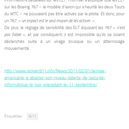
informations détaillées sur les ELT. Thumser a expliqué que les ELT
sur les Boeing 767 – le modèle d’avion qui a heurté les deux Tours
du WTC – ne pouvaient pas être activés par le pilote. Et donc, pour
un 767, «
un impact est le seul moyen de les activer
. »
De plus, le réglage de sensibilité des ELT équipant les 767 «
n’est
pas faible
», et par conséquent, il est impossible qu’ils se soient
déclenchés suite à un virage brusque ou un atterrissage
mouvementé.
http://www.reopen911.info/News/2011/02/01/larmee-
americaine-a-abaisse-son-niveau-dalerte-de-securite-
informatique-le-soir-precedant-le-11-septembre/
Étiquettes :
9/11