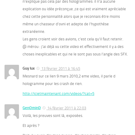
n’explique pas cela par des hologrammes: il n’a aucune
explication ou idée préconçue ,ce qui est vraiment apréciable
chez cette personnalité alors que je reconnais être moins
même un chasseur d’ovni et adepte de l’hypothèse
extranéenne.
Les gens croient voir des avions, c’est cela qu’il faut retenir.
@ mérou : j’ai déjà vu cette video et effectivement il y a des
choses inexplicables et qui ne le sont pas sous l’angle des SFX.
Guy lux
13 février 2011 à 16:45
Mesnard sur ce lien 9 mars 2010,2 eme video, il parle d
hologramme pour les crash de rien.
http://icietmaintenant.com/videos/?cat=5
GenOminD
14 février 2011 à 22:03
Voilà, les preuves sont là, exposées.
Et après ?