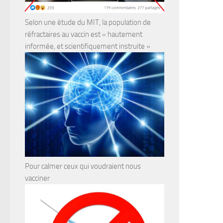
Selon une étude du MIT, la population de
réfractaires au vaccin est « hautement
informée, et scientifiquement instruite »
Pour calmer ceux qui voudraient nous
vacciner