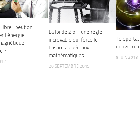
Libre : peut on
La loi de Zipf : une règle
r l’énergie
Téléportat
incroyable qui force le
magnétique
nouveau r
hasard à obéir aux
e ?
mathématiques
8 JUIN 2013
012
20 SEPTEMBRE 2015