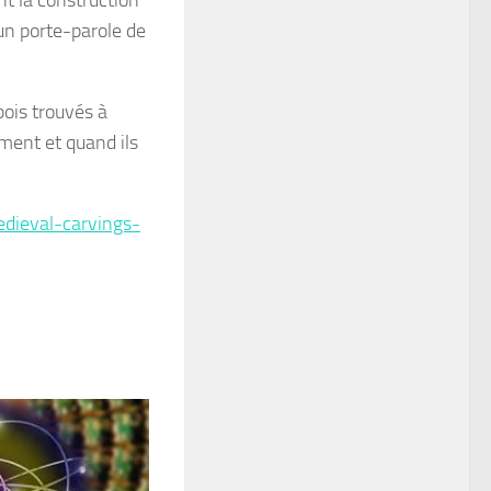
nt la construction
é un porte-parole de
bois trouvés à
mment et quand ils
dieval-carvings-