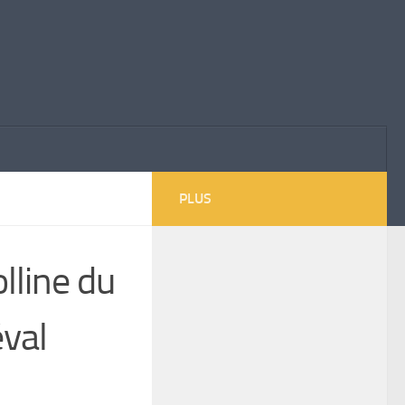
PLUS
olline du
éval