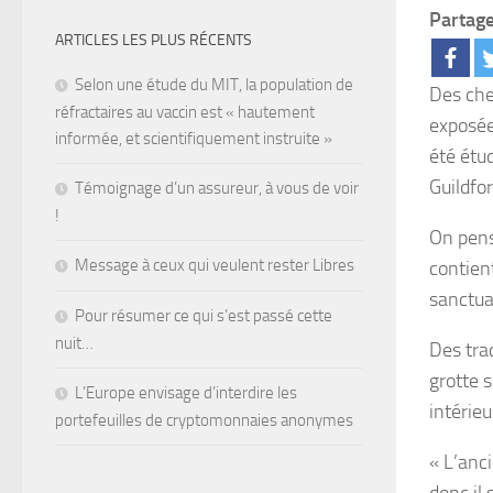
Partage
ARTICLES LES PLUS RÉCENTS
Selon une étude du MIT, la population de
Des che
réfractaires au vaccin est « hautement
exposée
informée, et scientifiquement instruite »
été étu
Guildfor
Témoignage d’un assureur, à vous de voir
!
On pense
Message à ceux qui veulent rester Libres
contient
sanctua
Pour résumer ce qui s’est passé cette
nuit…
Des trac
grotte 
L’Europe envisage d’interdire les
intérieu
portefeuilles de cryptomonnaies anonymes
« L’anc