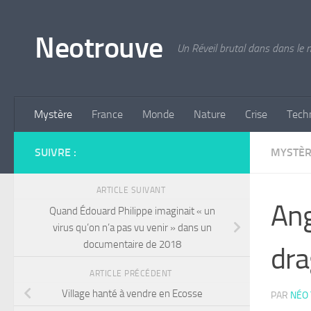
Skip to content
Neotrouve
Un Réveil brutal dans dans le
Mystère
France
Monde
Nature
Crise
Tech
SUIVRE :
MYSTÈ
ARTICLE SUIVANT
Ang
Quand Édouard Philippe imaginait « un
virus qu’on n’a pas vu venir » dans un
documentaire de 2018
dra
ARTICLE PRÉCÉDENT
Village hanté à vendre en Ecosse
PAR
NÉO