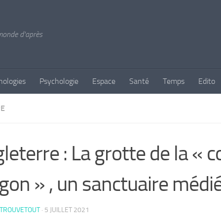
 monde d'après
nologies
Psychologie
Espace
Santé
Temps
Edito
RE
leterre : La grotte de la « c
gon » , un sanctuaire médi
 TROUVETOUT
·
5 JUILLET 2021