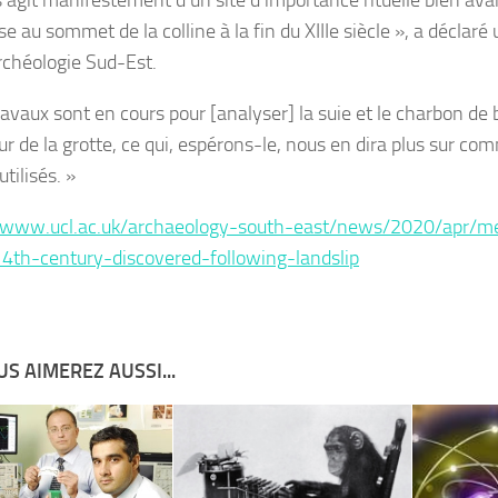
 s’agit manifestement d’un site d’importance rituelle bien ava
ise au sommet de la colline à la fin du XIIIe siècle », a déclar
rchéologie Sud-Est.
ravaux sont en cours pour [analyser] la suie et le charbon de 
eur de la grotte, ce qui, espérons-le, nous en dira plus sur co
utilisés. »
/www.ucl.ac.uk/archaeology-south-east/news/2020/apr/me
4th-century-discovered-following-landslip
S AIMEREZ AUSSI...