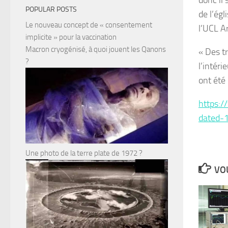
donc il
POPULAR POSTS
de l’égl
Le nouveau concept de « consentement
l’UCL A
implicite » pour la vaccination
Macron cryogénisé, à quoi jouent les Qanons
« Des t
?
l’intéri
ont été 
https:/
dated-1
Une photo de la terre plate de 1972 ?
VOU