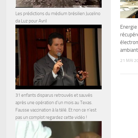
Les prédictions du médium brésilien Jucelino
da Luz pour Avril
Energie 
récupére
électro
ambiant
21 MAI 2
31 enfants disparus retrouvés et sauvés
après une opération d’un mois au Texas.
Fausse vaccination à la télé. Et non ce n’est
pas un complot regardez cette vidéo !