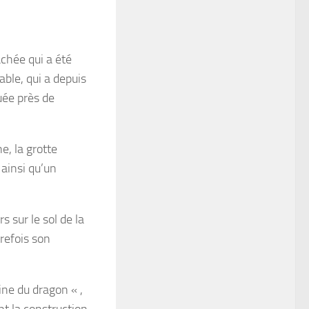
chée qui a été
ble, qui a depuis
uée près de
.
e, la grotte
 ainsi qu’un
s sur le sol de la
refois son
ine du dragon « ,