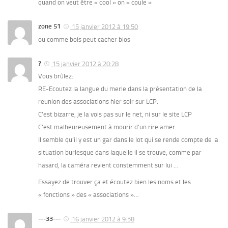
quand on veut être « cool » on « coule »
zone 51
15 janvier 2012 à 19:50
ou comme bois peut cacher bios
?
15 janvier 2012 à 20:28
Vous brûlez:
RE-Ecoutez la langue du merle dans la présentation de la
reunion des associations hier soir sur LCP.
C’est bizarre, je la vois pas sur le net, ni sur le site LCP
C’est malheureusement à mourir d’un rire amer.
Il semble qu’il y est un gar dans le lot qui se rende compte de la
situation burlesque dans laquelle il se trouve, comme par
hasard, la caméra revient constemment sur lui …
Essayez de trouver ça et écoutez bien les noms et les
« fonctions » des « associations »…
---33---
16 janvier 2012 à 9:58