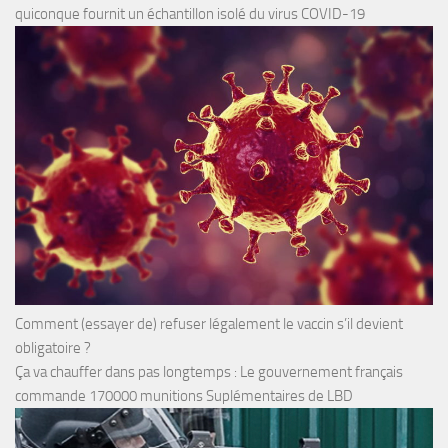
quiconque fournit un échantillon isolé du virus COVID-19
Comment (essayer de) refuser légalement le vaccin s’il devient
obligatoire ?
Ça va chauffer dans pas longtemps : Le gouvernement français
commande 170000 munitions Suplémentaires de LBD