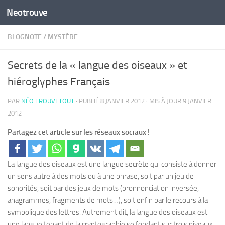
Neotrouve
Skip to content
BLOGNOTE
/
MYSTÈRE
Secrets de la « langue des oiseaux » et
hiéroglyphes Français
PAR
NÉO TROUVETOUT
· PUBLIÉ
8 JANVIER 2012
· MIS À JOUR
9 JANVIER
2012
Partagez cet article sur les réseaux sociaux !
La langue des oiseaux est une langue secrète qui consiste à donner
un sens autre à des mots ou à une phrase, soit par un jeu de
sonorités, soit par des jeux de mots (pronnonciation inversée,
anagrammes, fragments de mots…), soit enfin par le recours à la
symbolique des lettres. Autrement dit, la langue des oiseaux est
une langue tenant de la cryptographie se fondant sur trois niveaux :