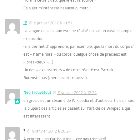
Hormis cette vidéo, quelle est ta source ?
Ce sujet m’intéresse beaucoup, merci !
JP
9 janvier 2012 à 11:51
La langue des oiseaux est une réalité en soi, un vaste champ d’
exploration.
(Elle permet d’ apprendre, par exemple, que la mort du corps c’
est « l’ âme hors » du corps; quelque chose de précieux est
« près-cieux »,…)
Un des « explorateurs » de cette réalité est Patrick
Burensteinas (cherchez et trouvez !)
Néo Trouvetout
9 janvier 2012 à 12:24
en gros c’est un résumé de Wikipedia et d’autres articles, mais
la plupart des articles se basent sur l’article de Wikipedia qui
est intéressant
?
9 janvier 2012 à 20:24
A ecouter jusqu’au bout (ne jugez pas trop vite)