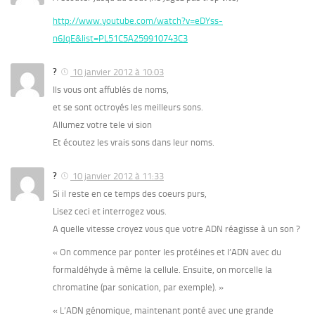
http://www.youtube.com/watch?v=eDYss-
n6JqE&list=PL51C5A259910743C3
?
10 janvier 2012 à 10:03
Ils vous ont affublés de noms,
et se sont octroyés les meilleurs sons.
Allumez votre tele vi sion
Et écoutez les vrais sons dans leur noms.
?
10 janvier 2012 à 11:33
Si il reste en ce temps des coeurs purs,
Lisez ceci et interrogez vous.
A quelle vitesse croyez vous que votre ADN réagisse à un son ?
« On commence par ponter les protéines et l’ADN avec du
formaldéhyde à même la cellule. Ensuite, on morcelle la
chromatine (par sonication, par exemple). »
« L’ADN génomique, maintenant ponté avec une grande