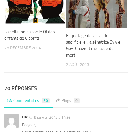
La pollution baisse le QI des
Etiquetage de la viande
enfants de 6 points
sacrificielle : la sénatrice Sylvie
25 DÉCEMBRE 2014
Goy-Chavent menacée de
mort
2 AOÛT 2013
20 RÉPONSES
Commentaires
20
Pings
0
Luc
9 janvier 2012 à 11:36
Bonjour,