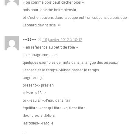
« ou comme bois peut cacher bios »
bois pour le verbe boire biensûr!
et c’est on buvons dans la coupe euh! on coupons du bois que
Léonard devint scie :)))
---33---
16 janvier 2012 à 10:12
« en référence au petit de l’oie »
l’oie anagramme oeil
quelques exemples de mots dans la langue des oiseaux:
l’espace et le temps->laisse passer le temps
ange->en je
présent-> près en
trésor->13 or
or->eau air->l’eau dans l’air
équilibre->est qui libre->qui est libre
des livres-> délivre
les toiles->l’étoile
…