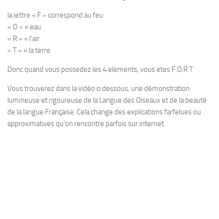
la lettre « F » correspond au feu
« O » = eau
« R » = l’air
« T » = la terre
Donc quand vous possedez les 4 elements, vous etes F.O.R.T
Vous trouverez dans la vidéo ci dessous, une démonstration
lumineuse et rigoureuse de la Langue des Oiseaux et de la beauté
de la langue Française. Cela change des explications farfelues ou
approximatives qu’on rencontre parfois sur internet.