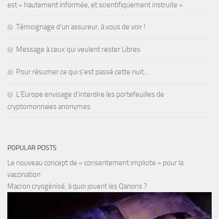
est « hautement informée, et scientifiquement instruite »
Témoignage d’un assureur, à vous de voir !
Message à ceux qui veulent rester Libres
Pour résumer ce qui s’est passé cette nuit…
L’Europe envisage d’interdire les portefeuilles de
cryptomonnaies anonymes
POPULAR POSTS
Le nouveau concept de « consentement implicite » pour la
vaccination
Macron cryogénisé, à quoi jouent les Qanons ?