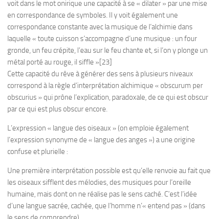
voit dans le mot onirique une capacité à se « dilater » par une mise
en correspondance de symboles. Il y voit également une
correspondance constante avec la musique de l’alchimie dans
laquelle « toute cuisson s’accompagne d’une musique : un four
gronde, un feu crépite, l’eau sur le feu chante et, si l’on y plonge un
métal porté au rouge, il siffle »[23]
Cette capacité du rêve à générer des sens à plusieurs niveaux
correspond à la règle d’interprétation alchimique « obscurum per
obscurius » qui prône l’explication, paradoxale, de ce qui est obscur
par ce qui est plus obscur encore.
L’expression « langue des oiseaux » (on emploie également
l’expression synonyme de « langue des anges ») a une origine
confuse et plurielle :
Une première interprétation possible est qu’elle renvoie au fait que
les oiseaux sifflent des mélodies, des musiques pour l’oreille
humaine, mais dont on ne réalise pas le sens caché. C’est l’idée
d’une langue sacrée, cachée, que l’homme n’« entend pas » (dans
le sens de comprendre).