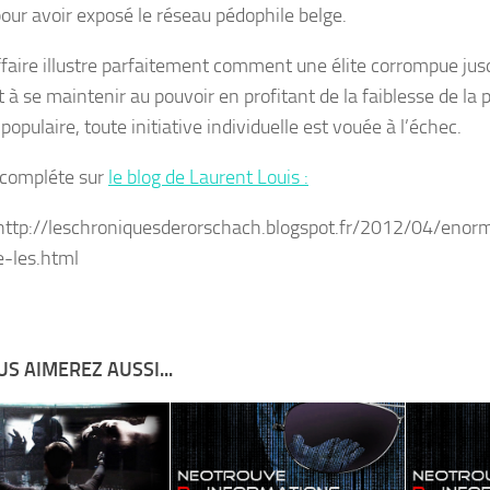
pour avoir exposé le réseau pédophile belge.
ffaire illustre parfaitement comment une élite corrompue jus
 à se maintenir au pouvoir en profitant de la faiblesse de la 
populaire, toute initiative individuelle est vouée à l’échec.
e compléte sur
le blog de Laurent Louis :
http://leschroniquesderorschach.blogspot.fr/2012/04/eno
e-les.html
S AIMEREZ AUSSI...