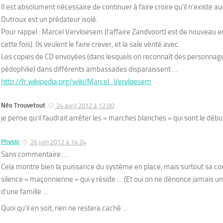
Il est absolument nécessaire de continuer à faire croire qu’il n’existe a
Dutroux est un prédateur isolé.
Pour rappel : Marcel Vervloesem (l’affaire Zandvoort) est de nouveau e
cette fois). Ils veulent le faire crever, et la sale vérité avec.
Les copies de CD envoyées (dans lesquels on reconnaît des personnages
pédophilie) dans différents ambassades disparaissent …
http://fr.wikipedia.org/wiki/Marcel_Vervloesem
Néo Trouvetout
24 avril 2012 à 12:00
je pense qu’il faudrait arrêter les « marches blanches » qui sont le début
Physio
26 juin 2012 à 14:24
Sans commentaire …
Cela montre bien la puissance du système en place, mais surtout sa corr
silence « maçonnienne » qui y réside … (Et oui on ne dénonce jamais un 
d’une famille …
Quoi qu’il en soit, rien ne restera caché …