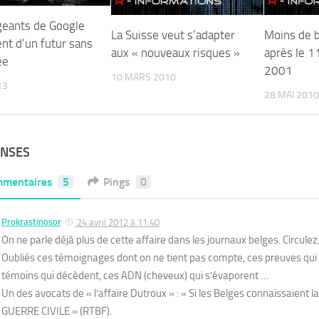
igeants de Google
La Suisse veut s’adapter
Moins de 
nt d’un futur sans
aux « nouveaux risques »
après le 
ée
2001
10 MARS 2010
13
28 MAI 2010
ONSES
mentaires
5
Pings
0
Prokrastinosor
24 avril 2012 à 11:40
On ne parle déjà plus de cette affaire dans les journaux belges. Circulez, y
Oubliés ces témoignages dont on ne tient pas compte, ces preuves qui 
témoins qui décèdent, ces ADN (cheveux) qui s’évaporent …
Un des avocats de « l’affaire Dutroux » : « Si les Belges connaissaient la 
GUERRE CIVILE » (RTBF).