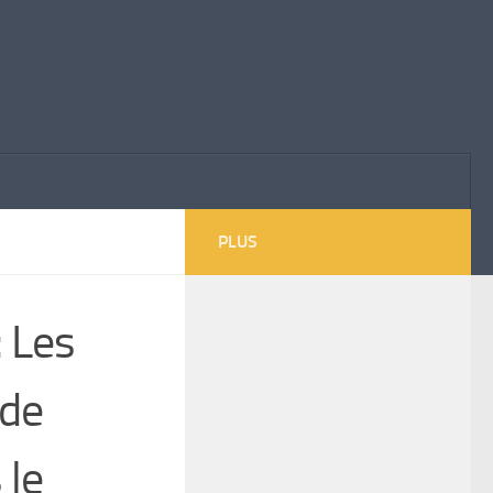
PLUS
 Les
 de
 le