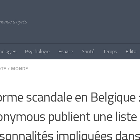
 monde d'après
nologies
Psychologie
Espace
Santé
Temps
Edito
OTE
/
MONDE
rme scandale en Belgique :
nymous publient une liste
sonnalités impliquées dans