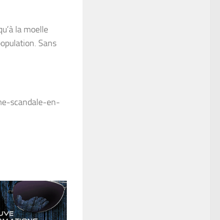
qu’à la moelle
population. Sans
rme-scandale-en-