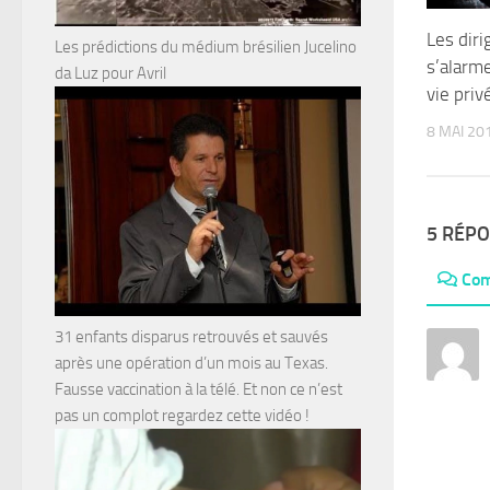
Les dir
Les prédictions du médium brésilien Jucelino
s’alarme
da Luz pour Avril
vie priv
8 MAI 20
5 RÉP
Com
31 enfants disparus retrouvés et sauvés
après une opération d’un mois au Texas.
Fausse vaccination à la télé. Et non ce n’est
pas un complot regardez cette vidéo !