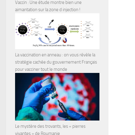
Vaccin : Une étude montre bien une
aimantation sur la zone d injection !
La vaccination en anneau : on vous révèle la
stratégie cachée du gouvernement Français
pour vacciner tout le monde
Le mystère des trovants, les « pierres
vivantes » de Roumanie