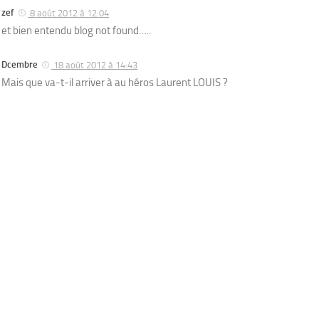
zef
8 août 2012 à 12:04
et bien entendu blog not found…..
Dcembre
18 août 2012 à 14:43
Mais que va-t-il arriver à au héros Laurent LOUIS ?