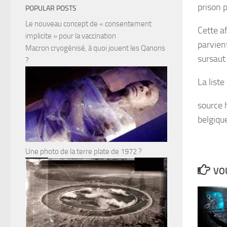
prison 
POPULAR POSTS
Le nouveau concept de « consentement
Cette a
implicite » pour la vaccination
parvient
Macron cryogénisé, à quoi jouent les Qanons
sursaut 
?
La list
source 
belgiqu
Une photo de la terre plate de 1972 ?
VOU