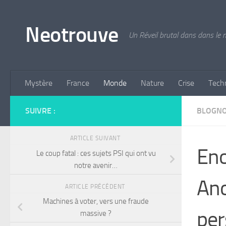
Skip to content
Neotrouve
Un Réveil brutal dans dans le
Mystère
France
Monde
Nature
Crise
Tech
SUIVRE :
BLOGN
ARTICLE SUIVANT
Eno
Le coup fatal : ces sujets PSI qui ont vu
notre avenir…
Ano
ARTICLE PRÉCÉDENT
Machines à voter, vers une fraude
per
massive ?