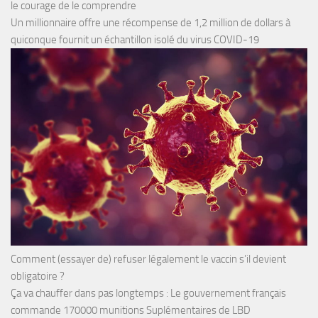
le courage de le comprendre
Un millionnaire offre une récompense de 1,2 million de dollars à
quiconque fournit un échantillon isolé du virus COVID-19
Comment (essayer de) refuser légalement le vaccin s’il devient
obligatoire ?
Ça va chauffer dans pas longtemps : Le gouvernement français
commande 170000 munitions Suplémentaires de LBD