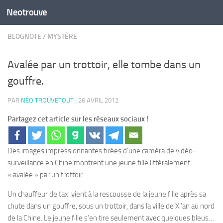
Neotrouve
Skip to content
BLOGNOTE
/
MYSTÈRE
Avalée par un trottoir, elle tombe dans un
gouffre.
PAR
NÉO TROUVETOUT
·
26 AVRIL 2012
Partagez cet article sur les réseaux sociaux !
Des images impressionnantes tirées d’une caméra de vidéo-
surveillance en Chine montrent une jeune fille littéralement
« avalée » par un trottoir.
Un chauffeur de taxi vient à la rescousse de la jeune fille après sa
chute dans un gouffre, sous un trottoir, dans la ville de Xi’an au nord
de la Chine. Le jeune fille s’en tire seulement avec quelques bleus…