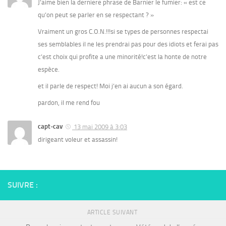
J’aime bien la derniere phrase de Barnier le fumier: « est ce
qu’on peut se parler en se respectant ? »
Vraiment un gros C.O.N.!!!si se types de personnes respectai
ses semblables il ne les prendrai pas pour des idiots et ferai pas
c’est choix qui profite a une minorité!c’est la honte de notre
espèce.
et il parle de respect! Moi j’en ai aucun a son égard.
pardon, il me rend fou
capt-cav
13 mai 2009 à 3:03
dirigeant voleur et assassin!
SUIVRE :
ARTICLE SUIVANT