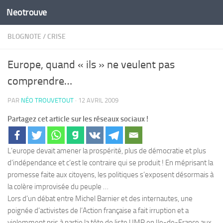
Neotrouve
Skip to content
BLOGNOTE
/
CRISE
Europe, quand « ils » ne veulent pas
comprendre…
PAR
NÉO TROUVETOUT
·
12 AVRIL 2009
Partagez cet article sur les réseaux sociaux !
L’europe devait amener la prospérité, plus de démocratie et plus
d’indépendance et c’est le contraire qui se produit ! En méprisant la
promesse faite aux citoyens, les politiques s’exposent désormais à
la colère improvisée du peuple …
Lors d’un débat entre Michel Barnier et des internautes, une
poignée d’activistes de l’Action française a fait irruption et a
violemment pris à partie la tête de liste UMP en Ile-de-France aux