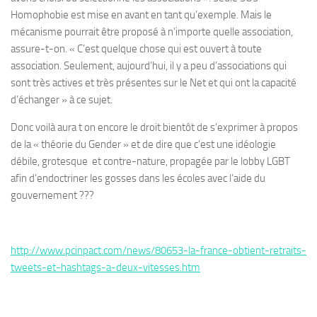
Homophobie est mise en avant en tant qu’exemple. Mais le
mécanisme pourrait être proposé à n’importe quelle association,
assure-t-on. « C’est quelque chose qui est ouvert à toute
association. Seulement, aujourd’hui, il y a peu d’associations qui
sont très actives et très présentes sur le Net et qui ont la capacité
d’échanger » à ce sujet.
Donc voilà aura t on encore le droit bientôt de s’exprimer à propos
de la « théorie du Gender » et de dire que c’est une idéologie
débile, grotesque et contre-nature, propagée par le lobby LGBT
afin d’endoctriner les gosses dans les écoles avec l’aide du
gouvernement ???
http://www.pcinpact.com/news/80653-la-france-obtient-retraits-
tweets-et-hashtags-a-deux-vitesses.htm