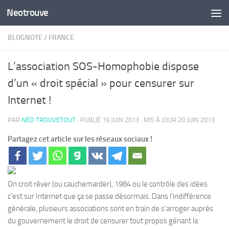
Neotrouve
Skip to content
BLOGNOTE
/
FRANCE
L’association SOS-Homophobie dispose
d’un « droit spécial » pour censurer sur
Internet !
PAR
NÉO TROUVETOUT
· PUBLIÉ
19 JUIN 2013
· MIS À JOUR
20 JUIN 2013
Partagez cet article sur les réseaux sociaux !
On croit rêver (ou cauchemarder), 1984 ou le contrôle des idées
c’est sur Internet que ça se passe désormais. Dans l’indifférence
générale, plusieurs associations sont en train de s’arroger auprès
du gouvernement le droit de censurer tout propos génant la