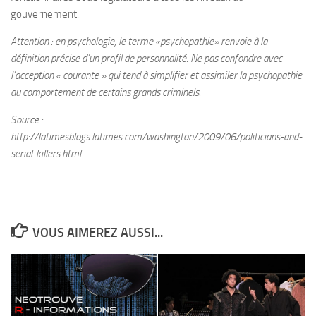
gouvernement.
Attention : en psychologie, le terme «psychopathie» renvoie à la
définition précise d’un profil de personnalité. Ne pas confondre avec
l’acception « courante » qui tend à simplifier et assimiler la psychopathie
au comportement de certains grands criminels.
Source :
http://latimesblogs.latimes.com/washington/2009/06/politicians-and-
serial-killers.html
VOUS AIMEREZ AUSSI...