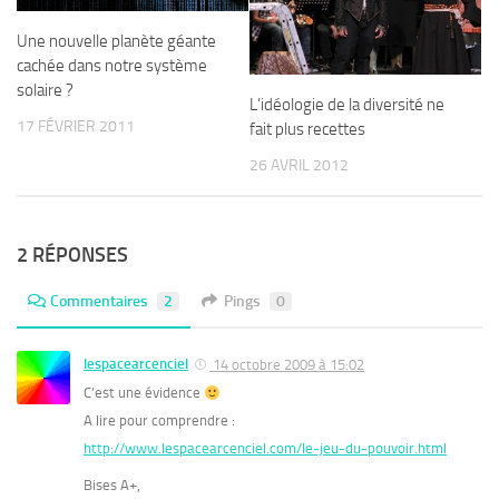
Une nouvelle planète géante
cachée dans notre système
solaire ?
L’idéologie de la diversité ne
17 FÉVRIER 2011
fait plus recettes
26 AVRIL 2012
2 RÉPONSES
Commentaires
2
Pings
0
lespacearcenciel
14 octobre 2009 à 15:02
C’est une évidence
A lire pour comprendre :
http://www.lespacearcenciel.com/le-jeu-du-pouvoir.html
Bises A+,