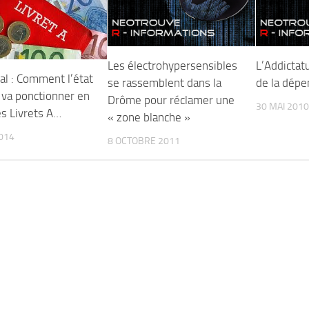
Les électrohypersensibles
L’Addictatu
al : Comment l’état
se rassemblent dans la
de la dép
 va ponctionner en
Drôme pour réclamer une
30 MAI 2010
es Livrets A…
« zone blanche »
2014
8 OCTOBRE 2011