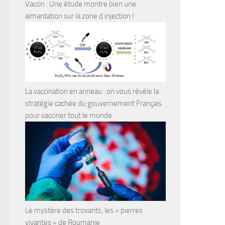
Vaccin : Une étude montre bien une
aimantation sur la zone d injection !
La vaccination en anneau : on vous révèle la
stratégie cachée du gouvernement Français
pour vacciner tout le monde
Le mystère des trovants, les « pierres
vivantes » de Roumanie