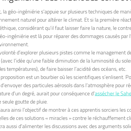
t, la géo-ingéniérie s’appuie sur plusieurs techniques de man
nnement naturel pour altérer le climat. Et si la première réa
éthique, considérant qu’il faut laisser faire la nature, le con
géo-ingéniérie est là pour réparer des dommages causés par
vironnement.
 volonté d’explorer plusieurs pistes comme le management de
 (avec l’idée qu’une faible diminution de la luminosité du sole
es températures), de faire baisser l’acidité des océans, etc.
proposition est un bourbier où les scientifiques s’enlisent. P
 d’envoyer des particules aérosols dans l’atmosphère pour réd
ture d’un degré, aurait pour conséquence d’
assécher le Sahe
 seule goutte de pluie.
 aura ainsi l’objectif de montrer à ces apprentis sorciers les
lles de ces solutions « miracles » contre le réchauffement cli
ra aussi d’alimenter les discussions avec des arguments soli