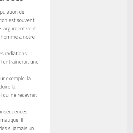
ipulation de
ction est souvent
tre-argument veut
 l’homme à notre
s radiations
il entraînerait une
our exemple, la
uire la
l
qui ne recevrait
 conséquences
matique. Il
des si jamais un