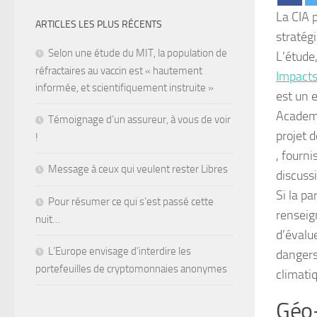
La CIA 
ARTICLES LES PLUS RÉCENTS
stratég
Selon une étude du MIT, la population de
L’étude,
réfractaires au vaccin est « hautement
Impact
informée, et scientifiquement instruite »
est un 
Academy
Témoignage d’un assureur, à vous de voir
projet 
!
, fourn
Message à ceux qui veulent rester Libres
discussi
Si la pa
Pour résumer ce qui s’est passé cette
renseig
nuit…
d’évalu
L’Europe envisage d’interdire les
dangers
portefeuilles de cryptomonnaies anonymes
climati
Géo-