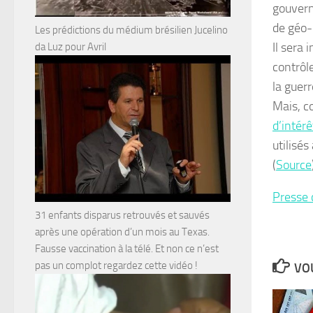
gouvern
de géo-
Les prédictions du médium brésilien Jucelino
Il sera 
da Luz pour Avril
contrôl
la guerr
Mais, c
d’intérê
utilisé
(
Source
Presse 
31 enfants disparus retrouvés et sauvés
après une opération d’un mois au Texas.
Fausse vaccination à la télé. Et non ce n’est
pas un complot regardez cette vidéo !
VOU