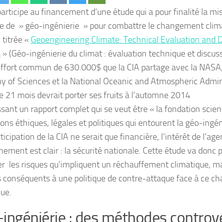
participe au financement d’une étude qui a pour finalité la mi
ie de » géo-ingénierie » pour combattre le changement clim
 titrée «
Geoengineering Climate: Technical Evaluation and D
s
» (Géo-ingénierie du climat : évaluation technique et discus
effort commun de 630.000$ que la CIA partage avec la NASA,
 of Sciences et la National Oceanic and Atmospheric Admini
de 21 mois devrait porter ses fruits à l’automne 2014
issant un rapport complet qui se veut être «
la fondation scien
ons éthiques, légales et politiques qui entourent la géo-ingén
rticipation de la CIA ne serait que financière, l’intérêt de l’ag
nement est clair : la sécurité nationale. Cette étude va donc
er les risques qu’impliquent un réchauffement climatique, ma
 conséquents à une politique de contre-attaque face à ce 
que.
ingéniérie : des méthodes controv