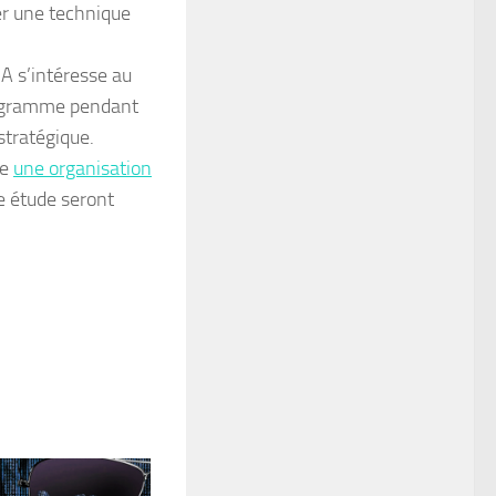
er une technique
IA s’intéresse au
 programme pendant
stratégique.
ue
une organisation
te étude seront