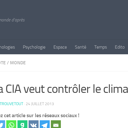
 monde d'après
nologies
Psychologie
Espace
Santé
Temps
Edito
OTE
/
MONDE
a CIA veut contrôler le clima
 TROUVETOUT
·
24 JUILLET 2013
z cet article sur les réseaux sociaux !