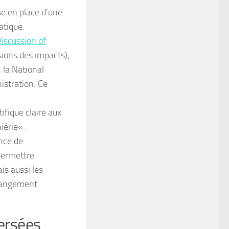
se en place d’une
atique.
iscussion of
sions des impacts),
 la National
stration. Ce
tifique claire aux
iérie
« .
ence de
 permettre
is aussi les
changement
ersées