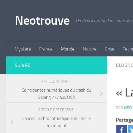
Skip to content
Neotrouve
Un Réveil brutal dans dans le
Mystère
France
Monde
Nature
Crise
Tech
SUIVRE :
BLOGN
ARTICLE SUIVANT
« L
Coincidences numériques du crash du
Boeing 777 aux USA
PAR
NÉO
ARTICLE PRÉCÉDENT
Cancer : la chronothérapie améliore le
Partage
traitement