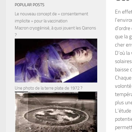
POPULAR POSTS
En effe
Le nouveau concept de « consentement
l’enviro
implicite » pour la vaccination
d’ordre 
Macron cryogénisé, à quoi jouent les Qanons
?
que la 
cher en
D’où la
solaires
baisse d
Chaque 
volonté
Une photo de la terre plate de 1972 ?
tempéra
plus une
L’étude
potentie
permett