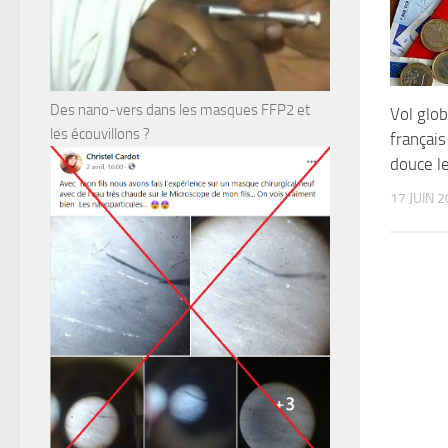
Des nano-vers dans les masques FFP2 et
Vol glob
les écouvillons ?
français
douce l
17 JUIN 