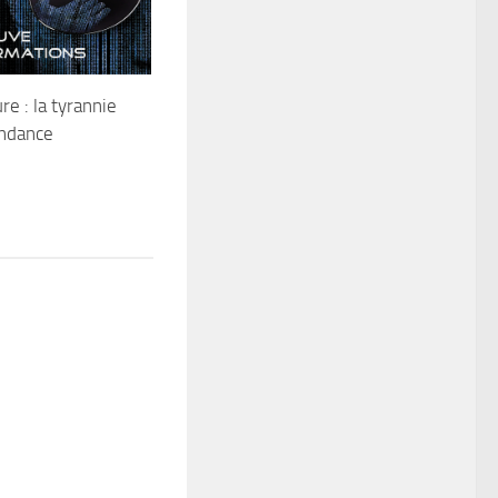
re : la tyrannie
endance