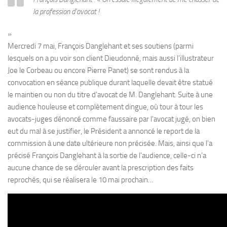
la profession d’avocat !
»
Mercredi 7 mai, François Danglehant et ses soutiens (parmi
lesquels on a pu voir son client Dieudonné, mais aussi l’illustrateur
Joe le Corbeau ou encore Pierre Panet) se sont rendus à la
convocation en séance publique durant laquelle devait être statué
le maintien ou non du titre d’avocat de M. Danglehant. Suite à une
audience houleuse et complètement dingue, où tour à tour les
avocats-juges dénoncé comme faussaire par l’avocat jugé, on bien
eut du mal à se justifier, le Président a annoncé le report de la
commission à une date ultérieure non précisée. Mais, ainsi que l’a
précisé François Danglehant à la sortie de l’audience, celle-ci n’a
aucune chance de se dérouler avant la prescription des faits
reprochés, qui se réalisera le 10 mai prochain…