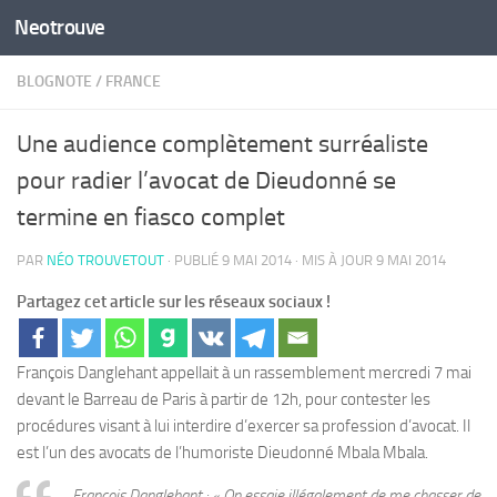
Neotrouve
Skip to content
BLOGNOTE
/
FRANCE
Une audience complètement surréaliste
pour radier l’avocat de Dieudonné se
termine en fiasco complet
PAR
NÉO TROUVETOUT
· PUBLIÉ
9 MAI 2014
· MIS À JOUR
9 MAI 2014
Partagez cet article sur les réseaux sociaux !
François Danglehant appellait à un rassemblement mercredi 7 mai
devant le Barreau de Paris à partir de 12h, pour contester les
procédures visant à lui interdire d’exercer sa profession d’avocat. Il
est l’un des avocats de l’humoriste Dieudonné Mbala Mbala.
François Danglehant : « On essaie illégalement de me chasser de