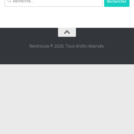
Neotrouve © 2026. Tous droits réservés.
شرط
بندی
پرسپولیس
شرط
بندی
استقلال
شرط
بندی
روی
تراکتورسازی