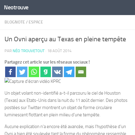
Neotrouve
Skip to content
BLOGNOTE
/
ESPACE
Un Ovni aperçu au Texas en pleine tempête
PAR
NÉO TROUVETOUT
·
18 AOÛT 2014
Partagez cet article sur les réseaux sociaux !
Un objet volant non-identifié a-t-il parcouru le ciel de Houston
(Texas) aux Etats-Unis dans la nuit du 11 août dernier. Des photos
postées sur Twitter montrent un objet de forme circulaire
luminescent flottant en plein milieu d’une tempête.
Aucune explication n’a encore été avancée, mais l’hypothèse d’un
Ovni a bien été soulevée tant la forme du phénomène ressemble