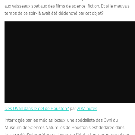
aux vaisseaux spatiaux des films de science-fiction. Et si le mauvais
temps de ce soir-là avait été déclenché par cet objet?
Des OVNI dans le ciel de Houston?
par
20Minutes
Interrogée par les médias locaux, une spécialiste des Ovni du
Museum de Sciences Naturelles de Houston s’est déclarée dans
l’incapacité d’interpréter ces lueurs en l’état actuel des informations