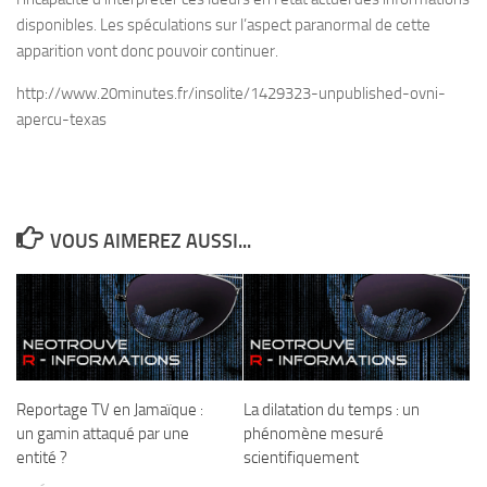
disponibles. Les spéculations sur l’aspect paranormal de cette
apparition vont donc pouvoir continuer.
http://www.20minutes.fr/insolite/1429323-unpublished-ovni-
apercu-texas
VOUS AIMEREZ AUSSI...
Reportage TV en Jamaïque :
La dilatation du temps : un
un gamin attaqué par une
phénomène mesuré
entité ?
scientifiquement