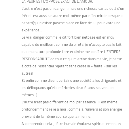
LA PEUR EST L’OPPOSE EXACT DE L’AMOUR.
L’autre n’est pas un danger , mais une richesse car au delà d’un
frère il est aussi un autre moi-même par effet miroir lorsque le
hasard(qui n’existe pas)me place en face de lui pour vivre une
expérience…
Le vrai danger comme le dit fort bien netbase est en moi:
capable du meilleur , comme du pire! si je n’accepte pas le fait
que ma nature profonde libre et divine me confère L’ENTIERE
RESPONSABILITE de tout ce qui m’arrive dans ma vie, je passe
à coté de l’essentiel rejetant sans cesse la « faute » sur les
autres!
Et enfin comme disent certains une société a les dirigeants et
les délinquants qu’elle mérite(les deux étants souvent les
mêmes…)
L’autre n’est pas different de moi par essence , il est même
profondemment relié à moi , comme à l’univers et son énergie
provient de la même source que la mienne.
A comprendre cela , l’être humain évoluera spirituellement et