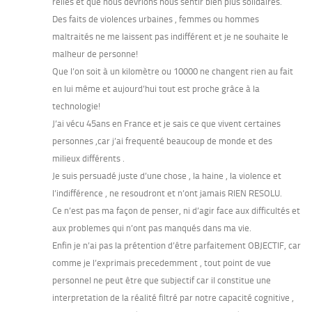
reliés et que nous devrions nous sentir bien plus solidaires.
Des faits de violences urbaines , femmes ou hommes
maltraités ne me laissent pas indifférent et je ne souhaite le
malheur de personne!
Que l’on soit à un kilomètre ou 10000 ne changent rien au fait
en lui même et aujourd’hui tout est proche grâce à la
technologie!
J’ai vécu 45ans en France et je sais ce que vivent certaines
personnes ,car j’ai frequenté beaucoup de monde et des
milieux différents .
Je suis persuadé juste d’une chose , la haine , la violence et
l’indifférence , ne resoudront et n’ont jamais RIEN RESOLU.
Ce n’est pas ma façon de penser, ni d’agir face aux difficultés et
aux problemes qui n’ont pas manqués dans ma vie.
Enfin je n’ai pas la prétention d’être parfaitement OBJECTIF, car
comme je l’exprimais precedemment , tout point de vue
personnel ne peut être que subjectif car il constitue une
interpretation de la réalité filtré par notre capacité cognitive ,