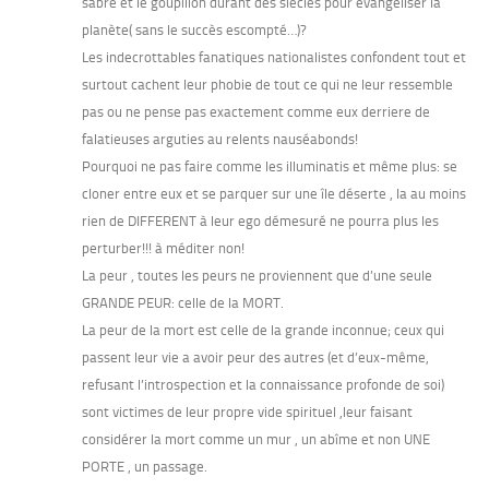
sabre et le goupillon durant des siècles pour évangéliser la
planète( sans le succès escompté…)?
Les indecrottables fanatiques nationalistes confondent tout et
surtout cachent leur phobie de tout ce qui ne leur ressemble
pas ou ne pense pas exactement comme eux derriere de
falatieuses arguties au relents nauséabonds!
Pourquoi ne pas faire comme les illuminatis et même plus: se
cloner entre eux et se parquer sur une île déserte , la au moins
rien de DIFFERENT à leur ego démesuré ne pourra plus les
perturber!!! à méditer non!
La peur , toutes les peurs ne proviennent que d’une seule
GRANDE PEUR: celle de la MORT.
La peur de la mort est celle de la grande inconnue; ceux qui
passent leur vie a avoir peur des autres (et d’eux-même,
refusant l’introspection et la connaissance profonde de soi)
sont victimes de leur propre vide spirituel ,leur faisant
considérer la mort comme un mur , un abîme et non UNE
PORTE , un passage.