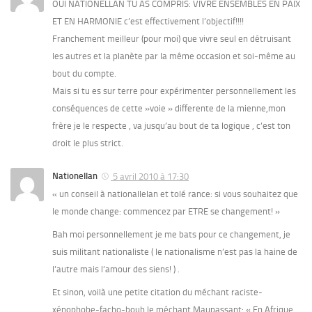
OUI NATIONELLAN TU AS COMPRIS: VIVRE ENSEMBLES EN PAIX
ET EN HARMONIE c’est effectivement l’objectif!!!!
Franchement meilleur (pour moi) que vivre seul en détruisant
les autres et la planète par la même occasion et soi-même au
bout du compte.
Mais si tu es sur terre pour expérimenter personnellement les
conséquences de cette »voie » differente de la mienne,mon
frère je le respecte , va jusqu’au bout de ta logique , c’est ton
droit le plus strict.
Nationellan
5 avril 2010 à 17:30
« un conseil à nationallelan et tolé rance: si vous souhaitez que
le monde change: commencez par ETRE se changement! »
Bah moi personnellement je me bats pour ce changement, je
suis militant nationaliste ( le nationalisme n’est pas la haine de
l’autre mais l’amour des siens! ) .
Et sinon, voilà une petite citation du méchant raciste-
xénophobe-facho-bouh le méchant Maupassant: « En Afrique