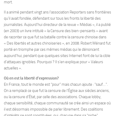
mort.
Il a animé pendant vingt ans l’association Reporters sans frontières
qu’il avait fondée, défendant sur tous les fronts la liberté des
journalistes. Aujourd’hui directeur de la revue « Médias », il a publié
(en 2003) un livre intitulé « la Censure des bien-pensants » avant
de raconter ce que fut sa bataille contre la censure chinoise dans
« Des libertés et autres chinoiseries », en 2008. Robert Ménard fut
porté en triomphe par ces mêmes médias qui le dénoncent
aujourd’hui, pendant que quelques sites Internet font de lui la cible
d’attaques ignobles. Pourquoi ? Il s’en explique pour « Valeurs
actuelles ».
Où en est la liberté d’expression?
En France, tout le monde est “pour” mais chacun ajoute : “sauf…”.
On a remplacé ce que fut la censure de l’Église aux siècles anciens,
ou la censure d’État, par celle des associations. Chaque lobby,
chaque sensibilité, chaque communauté se crée ainsi un espace où
il est désormais impossible de parler librement. Des coalitions
d’intérêts se sont constituées, qui, chacune dans sa “niche”,