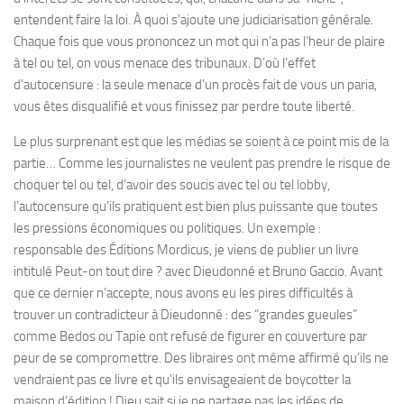
entendent faire la loi. À quoi s’ajoute une judiciarisation générale.
Chaque fois que vous prononcez un mot qui n’a pas l’heur de plaire
à tel ou tel, on vous menace des tribunaux. D’où l’effet
d’autocensure : la seule menace d’un procès fait de vous un paria,
vous êtes disqualifié et vous finissez par perdre toute liberté.
Le plus surprenant est que les médias se soient à ce point mis de la
partie… Comme les journalistes ne veulent pas prendre le risque de
choquer tel ou tel, d’avoir des soucis avec tel ou tel lobby,
l’autocensure qu’ils pratiquent est bien plus puissante que toutes
les pressions économiques ou politiques. Un exemple :
responsable des Éditions Mordicus, je viens de publier un livre
intitulé Peut-on tout dire ? avec Dieudonné et Bruno Gaccio. Avant
que ce dernier n’accepte, nous avons eu les pires difficultés à
trouver un contradicteur à Dieudonné : des “grandes gueules”
comme Bedos ou Tapie ont refusé de figurer en couverture par
peur de se compromettre. Des libraires ont même affirmé qu’ils ne
vendraient pas ce livre et qu’ils envisageaient de boycotter la
maison d’édition ! Dieu sait si je ne partage pas les idées de