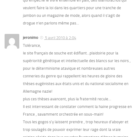
qui empêche le vivre ensemble en paix, des islamofachos qui
veulent faire la loi dans les quartiers pour une tranche de
jambon ou un magazine de mode, alors quand il s’agit de
drogue n’en parlons même pas…
jeronimo
5 avril 2010 à 2:04
Tolérance,
le site français de souche est édifiant…plaidoirie pour la
supériorité génétique et intellectuelle des blancs sur les noirs ,
pour le déterminisme atavique et nombreuses autres
conneries du genre qui rappellent les heures de gloire des
thèses eugénistes aux états unis et du national socialisme en
Allemagne nazie!
plus ces thèses avancent, plus la fraternité recule…
Il est interressant de constater comment la haine progresse en
France , savamment orchestrée en sous-main!
Tous les gogos s’y laissent prendre , trop heureux d’aboyer et
trop soulagés de pouvoir exprimer leur rage dont la vraie