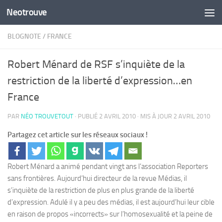
Neotrouve
Skip to content
BLOGNOTE
/
FRANCE
Robert Ménard de RSF s’inquiète de la
restriction de la liberté d’expression…en
France
PAR
NÉO TROUVETOUT
· PUBLIÉ
2 AVRIL 2010
· MIS À JOUR
2 AVRIL 2010
Partagez cet article sur les réseaux sociaux !
Robert Ménard a animé pendant vingt ans l’association Reporters
sans frontières. Aujourd’hui directeur de la revue Médias, il
s’inquiète de la restriction de plus en plus grande de la liberté
d’expression. Adulé il y a peu des médias, il est aujourd’hui leur cible
en raison de propos «incorrects» sur l’homosexualité et la peine de