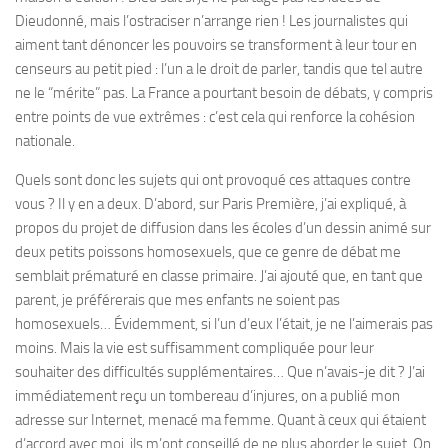
Dieudonné, mais l’ostraciser n’arrange rien ! Les journalistes qui
aiment tant dénoncer les pouvoirs se transforment à leur tour en
censeurs au petit pied : l’un a le droit de parler, tandis que tel autre
ne le “mérite” pas. La France a pourtant besoin de débats, y compris
entre points de vue extrêmes : c’est cela qui renforce la cohésion
nationale.
Quels sont donc les sujets qui ont provoqué ces attaques contre
vous ? Il y en a deux. D’abord, sur Paris Première, j’ai expliqué, à
propos du projet de diffusion dans les écoles d’un dessin animé sur
deux petits poissons homosexuels, que ce genre de débat me
semblait prématuré en classe primaire. J’ai ajouté que, en tant que
parent, je préférerais que mes enfants ne soient pas
homosexuels… Évidemment, si l’un d’eux l’était, je ne l’aimerais pas
moins. Mais la vie est suffisamment compliquée pour leur
souhaiter des difficultés supplémentaires… Que n’avais-je dit ? J’ai
immédiatement reçu un tombereau d’injures, on a publié mon
adresse sur Internet, menacé ma femme. Quant à ceux qui étaient
d’accord avec moi, ils m’ont conseillé de ne plus aborder le sujet. On