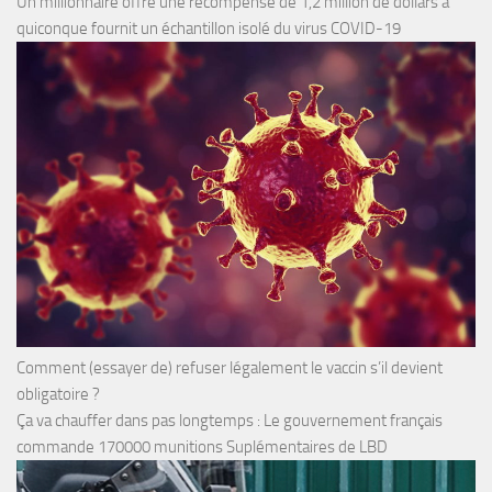
Un millionnaire offre une récompense de 1,2 million de dollars à
quiconque fournit un échantillon isolé du virus COVID-19
Comment (essayer de) refuser légalement le vaccin s’il devient
obligatoire ?
Ça va chauffer dans pas longtemps : Le gouvernement français
commande 170000 munitions Suplémentaires de LBD