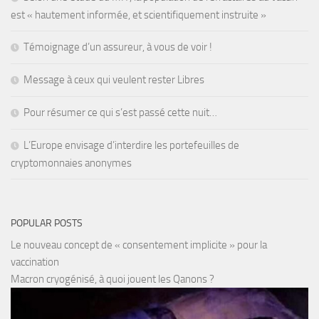
est « hautement informée, et scientifiquement instruite »
Témoignage d’un assureur, à vous de voir !
Message à ceux qui veulent rester Libres
Pour résumer ce qui s’est passé cette nuit…
L’Europe envisage d’interdire les portefeuilles de
cryptomonnaies anonymes
POPULAR POSTS
Le nouveau concept de « consentement implicite » pour la
vaccination
Macron cryogénisé, à quoi jouent les Qanons ?