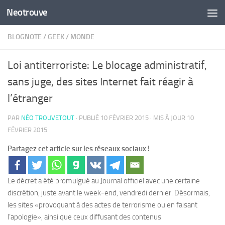
Neotrouve
Skip to content
BLOGNOTE
/
GEEK
/
MONDE
Loi antiterroriste: Le blocage administratif,
sans juge, des sites Internet fait réagir à
l’étranger
PAR
NÉO TROUVETOUT
· PUBLIÉ
10 FÉVRIER 2015
· MIS À JOUR
10
FÉVRIER 2015
Partagez cet article sur les réseaux sociaux !
Le décret a été promulgué au Journal officiel avec une certaine
discrétion, juste avant le week-end, vendredi dernier. Désormais,
les sites «provoquant à des actes de terrorisme ou en faisant
l’apologie», ainsi que ceux diffusant des contenus