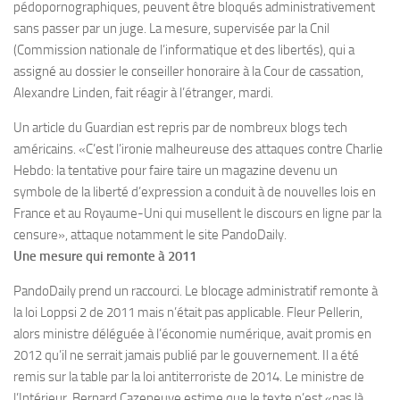
pédopornographiques, peuvent être bloqués administrativement
sans passer par un juge. La mesure, supervisée par la Cnil
(Commission nationale de l’informatique et des libertés), qui a
assigné au dossier le conseiller honoraire à la Cour de cassation,
Alexandre Linden, fait réagir à l’étranger, mardi.
Un article du Guardian est repris par de nombreux blogs tech
américains. «C’est l’ironie malheureuse des attaques contre Charlie
Hebdo: la tentative pour faire taire un magazine devenu un
symbole de la liberté d’expression a conduit à de nouvelles lois en
France et au Royaume-Uni qui musellent le discours en ligne par la
censure», attaque notamment le site PandoDaily.
Une mesure qui remonte à 2011
PandoDaily prend un raccourci. Le blocage administratif remonte à
la loi Loppsi 2 de 2011 mais n’était pas applicable. Fleur Pellerin,
alors ministre déléguée à l’économie numérique, avait promis en
2012 qu’il ne serrait jamais publié par le gouvernement. Il a été
remis sur la table par la loi antiterroriste de 2014. Le ministre de
l’Intérieur, Bernard Cazeneuve estime que le texte n’est «pas là