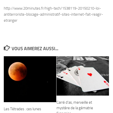
http://www.20minutes.fr/high-tech/1538119-20150210-loi-
antiterroriste-blocage-administratif-sites-internet-fait-reagir-
etranger
VOUS AIMEREZ AUSSI...
Carré d’as, merveille et
mystère de la gématrie
Les Tétrades : ces lunes