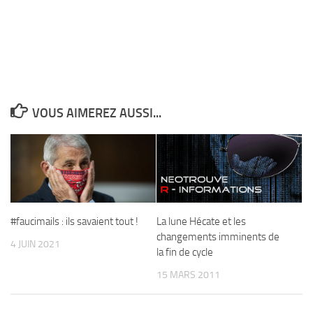
VOUS AIMEREZ AUSSI...
#faucimails : ils savaient tout !
La lune Hécate et les
changements imminents de
4 JUIN 2021
la fin de cycle
15 MARS 2011