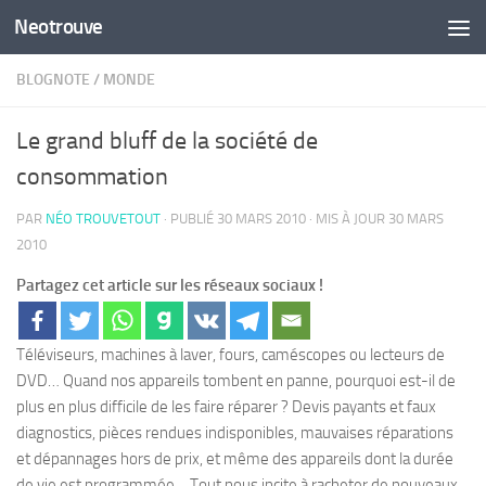
Neotrouve
Skip to content
BLOGNOTE
/
MONDE
Le grand bluff de la société de
consommation
PAR
NÉO TROUVETOUT
· PUBLIÉ
30 MARS 2010
· MIS À JOUR
30 MARS
2010
Partagez cet article sur les réseaux sociaux !
Téléviseurs, machines à laver, fours, caméscopes ou lecteurs de
DVD… Quand nos appareils tombent en panne, pourquoi est-il de
plus en plus difficile de les faire réparer ? Devis payants et faux
diagnostics, pièces rendues indisponibles, mauvaises réparations
et dépannages hors de prix, et même des appareils dont la durée
de vie est programmée… Tout nous incite à racheter de nouveaux