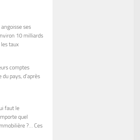
e angoisse ses
nviron 10 milliards
les taux
leurs comptes
e du pays, d’après
i faut le
importe quel
 immobilière ?… Ces