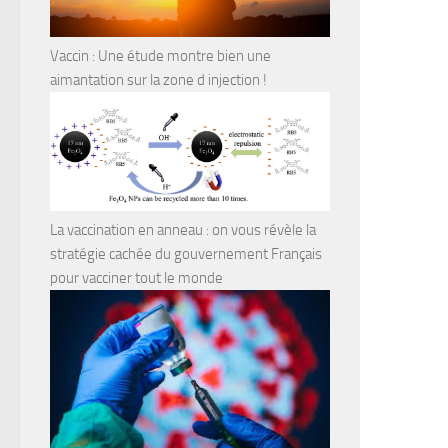
Vaccin : Une étude montre bien une
aimantation sur la zone d injection !
La vaccination en anneau : on vous révèle la
stratégie cachée du gouvernement Français
pour vacciner tout le monde