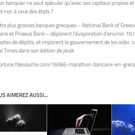
un banquier ne peut spéculer qu’avec ses capitaux propres et 
 et non à ceux des états ?
tre plus grosses banques grecques – National Bank of Greec
ank et Piraeus Bank – déplorent l’évaporation d’environ 10 m
ptes de dépôts, et implorent le gouvernement de les aider, r
al Times dans son édition de jeudi.
/fortune.fdesouche.com/16066-marathon-bancaire-en-grec
S AIMEREZ AUSSI...