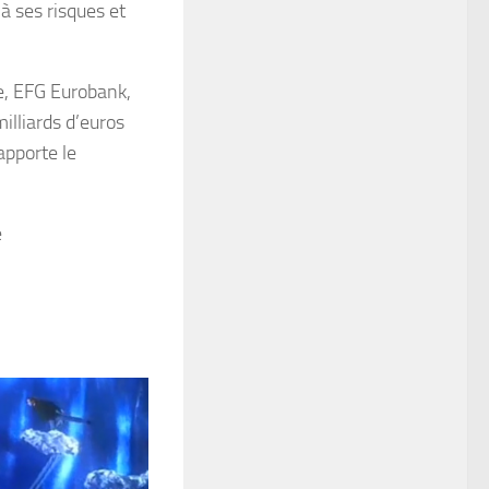
à ses risques et
e, EFG Eurobank,
illiards d’euros
apporte le
e