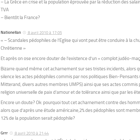
– La Grèce en crise et la population éprouvée par la réduction des salai
TVA
– Bientôt la France?
Nationellan
8 avril 2010 à 17:05
« – Scandales pédophiles de l’Eglise qui vont peut être conduire à la chu
Chrétienne »
Et après on ose encore douter de l’existence d’un « complot judéo-ma
Bizarre quand même cet acharnement sur ses tristes incidents, alors q
silence les actes pédophiles commis par nos politiques Bien-Pensants 
Mitterand, divers autres membres UMPS) ainsi que ses actes commis par
religion universelle de paix d’amour et de tolérance ainsi que par les é
Encore un doute? Ok: pourquoi tout cet acharnement contre des homme
alors que d’après une étude américaine,2% des pédophiles sont membr
12% de la population serait pédophile?
Grrr
8 avril 2010 à 21:44