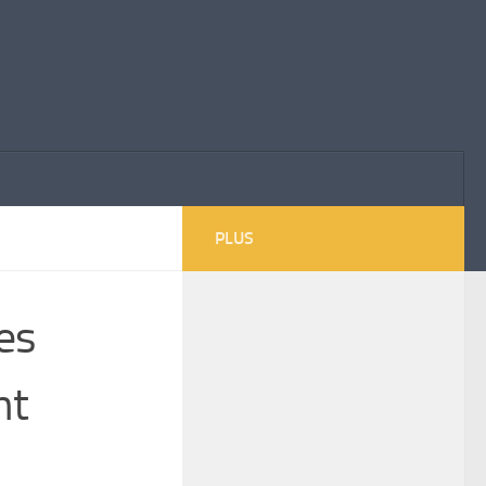
PLUS
des
nt