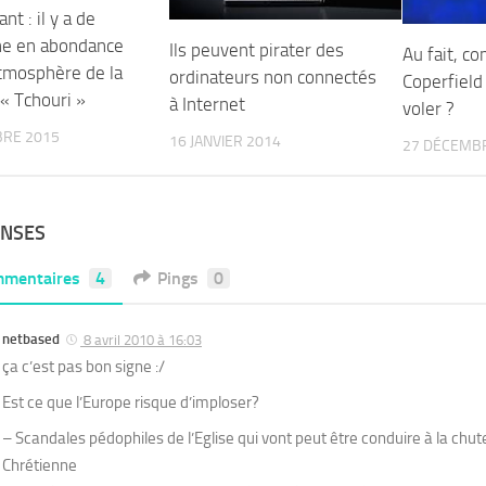
nt : il y a de
ne en abondance
Ils peuvent pirater des
Au fait, c
atmosphère de la
ordinateurs non connectés
Coperfield 
« Tchouri »
à Internet
voler ?
BRE 2015
16 JANVIER 2014
27 DÉCEMB
ONSES
mentaires
4
Pings
0
netbased
8 avril 2010 à 16:03
ça c’est pas bon signe :/
Est ce que l’Europe risque d’imploser?
– Scandales pédophiles de l’Eglise qui vont peut être conduire à la chute
Chrétienne