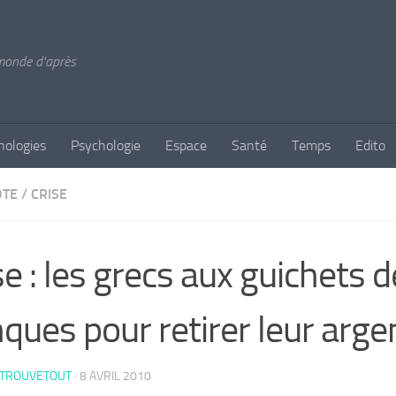
 monde d'après
nologies
Psychologie
Espace
Santé
Temps
Edito
OTE
/
CRISE
se : les grecs aux guichets 
ques pour retirer leur arge
 TROUVETOUT
·
8 AVRIL 2010