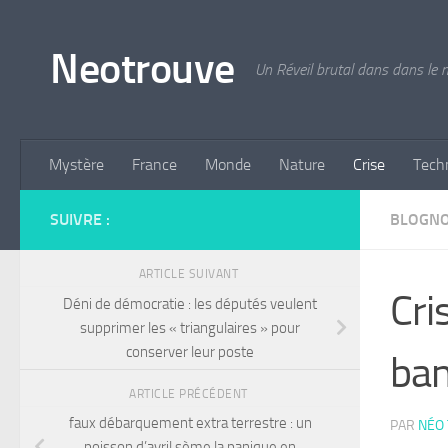
Skip to content
Neotrouve
Un Réveil brutal dans dans le
Mystère
France
Monde
Nature
Crise
Tech
SUIVRE :
BLOGN
ARTICLE SUIVANT
Cri
Déni de démocratie : les députés veulent
supprimer les « triangulaires » pour
conserver leur poste
ban
ARTICLE PRÉCÉDENT
faux débarquement extra terrestre : un
PAR
NÉO
poisson d’avril sème la panique en