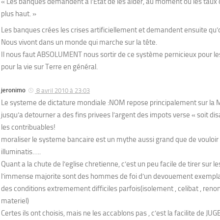
« Les banques demandent à l’État de les aider, au moment où les taux o
plus haut. »
Les banques crées les crises artificiellement et demandent ensuite qu’o
Nous vivont dans un monde qui marche sur la tête.
Il nous faut ABSOLUMENT nous sortir de ce système pernicieux pour l
pour la vie sur Terre en général.
jeronimo
8 avril 2010 à 23:03
Le systeme de dictature mondiale :NOM repose principalement sur la M
jusqu’a detourner a des fins privees l’argent des impots verse « soit dis
les contribuables!
moraliser le systeme bancaire est un mythe aussi grand que de vouloir
illuminatis…..
Quant a la chute de l’eglise chretienne, c’est un peu facile de tirer sur l
l’immense majorite sont des hommes de foi d’un devouement exemplair
des conditions extremement difficiles parfois(isolement , celibat , ren
materiel)
Certes ils ont choisis, mais ne les accablons pas , c’est la facilite de J