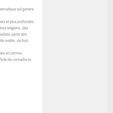
ystematique qui genere
xes et plus profondes:
res religions , des
ediats, perte des
le realite , du foot
iales et comme
ficile de connaitre la