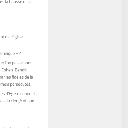
res la hausse de la
te de l’Eglise
çonnique » ?
ue l’on passe sous
( Cohen-Bendit,
 les fidèles de la
ternels persécutés…
s d’Eglise criminels
es du clergé et que