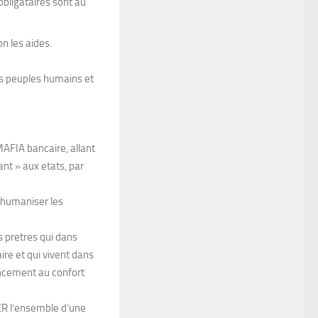
bligataires sont au
n les aides.
es peuples humains et
AFIA bancaire, allant
ant » aux etats, par
 humaniser les
es pretres qui dans
e et qui vivent dans
oncement au confort
UGER l’ensemble d’une