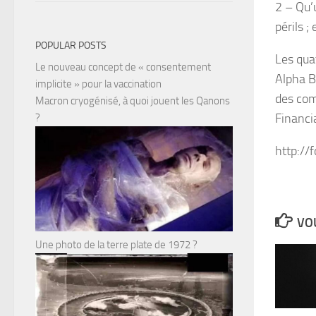
2 – Qu’
périls ;
POPULAR POSTS
Les qua
Le nouveau concept de « consentement
Alpha B
implicite » pour la vaccination
des com
Macron cryogénisé, à quoi jouent les Qanons
Financi
?
http:/
VOU
Une photo de la terre plate de 1972 ?