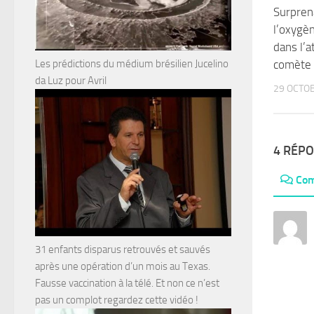
Surprena
l’oxygè
dans l’
Les prédictions du médium brésilien Jucelino
comète 
da Luz pour Avril
29 OCTO
4 RÉP
Com
31 enfants disparus retrouvés et sauvés
après une opération d’un mois au Texas.
Fausse vaccination à la télé. Et non ce n’est
pas un complot regardez cette vidéo !