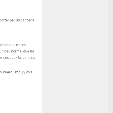
porter par un cancer à
r quelconque moins
t un peu normal que les
x ces deux là, donc ça
 numéro…moi j’y vois