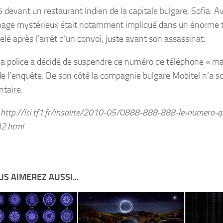
 devant un restaurant Indien de la capitale bulgare, Sofia. A
age mystérieux était notamment impliqué dans un énorme tr
lé après l’arrêt d’un convoi, juste avant son assassinat.
la police a décidé de suspendre ce numéro de téléphone « ma
e l’enquête. De son côté la compagnie bulgare Mobitel n’a s
taire.
: http://lci.tf1.fr/insolite/2010-05/0888-888-888-le-numero-q
2.html
S AIMEREZ AUSSI...