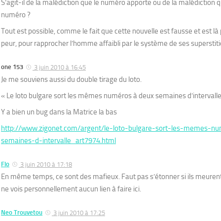
S’agit-il de la malédiction que le numéro apporte ou de la malédiction 
numéro ?
Tout est possible, comme le fait que cette nouvelle est fausse et est l
peur, pour rapprocher l’homme affaibli par le système de ses superstiti
one 153
3 juin 2010 à 16:45
Je me souviens aussi du double tirage du loto.
« Le loto bulgare sort les mêmes numéros à deux semaines d’intervalle
Y a bien un bug dans la Matrice la bas
http://www.zigonet.com/argent/le-loto-bulgare-sort-les-memes-n
semaines-d-intervalle_art7974.html
Flo
3 juin 2010 à 17:18
En même temps, ce sont des mafieux. Faut pas s’étonner si ils meure
ne vois personnellement aucun lien à faire ici.
Neo Trouvetou
3 juin 2010 à 17:25