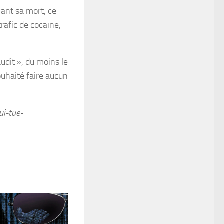
vant sa mort, ce
afic de cocaïne,
udit », du moins le
ouhaité faire aucun
ui-tue-