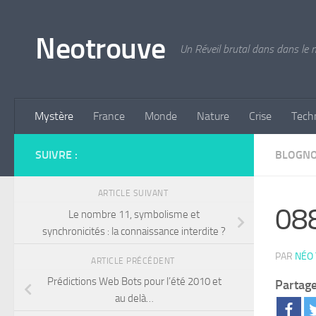
Skip to content
Neotrouve
Un Réveil brutal dans dans le
Mystère
France
Monde
Nature
Crise
Tech
SUIVRE :
BLOGN
ARTICLE SUIVANT
088
Le nombre 11, symbolisme et
synchronicités : la connaissance interdite ?
PAR
NÉO
ARTICLE PRÉCÉDENT
Prédictions Web Bots pour l’été 2010 et
Partage
au delà…