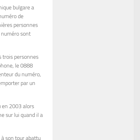
ique bulgare a
 numéro de
rnières personnes
e numéro sont
s trois personnes
phone, le 0888
enteur du numéro,
 emporter par un
u en 2003 alors
 sur lui quand il a
 à son tour abattu