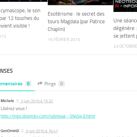
 cymascope, le son
Esotérisme : le secret des
 par 12 touches du
Une séance
tours Magdala (par Patrice
vient visible !
dégénère 
Chaplin)
se jettent 
012
16 FÉVRIER 2015
23 OCTOBRE
ONSES
mentaires
8
Pings
0
Michele
3 juin 2010 à 15:32
Libérez vous !
http://ingo.doomby.com/rubrique,-,59454,0.html
GenOminD
3 juin 2010 à 16:41