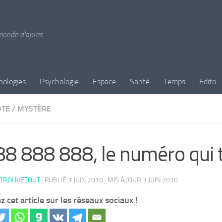
 monde d'après
nologies
Psychologie
Espace
Santé
Temps
Edito
OTE
/
MYSTÈRE
8 888 888, le numéro qui 
 TROUVETOUT
· PUBLIÉ
3 JUIN 2010
· MIS À JOUR
3 JUIN 2010
z cet article sur les réseaux sociaux !