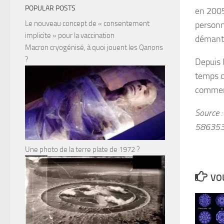
POPULAR POSTS
en 2005
Le nouveau concept de « consentement
personn
implicite » pour la vaccination
démante
Macron cryogénisé, à quoi jouent les Qanons
?
Depuis 
temps d
commen
Source 
586353
Une photo de la terre plate de 1972 ?
VOU