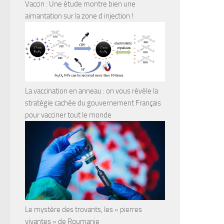
Vaccin : Une étude montre bien une
aimantation sur la zone d injection !
La vaccination en anneau : on vous révèle la
stratégie cachée du gouvernement Français
pour vacciner tout le monde
Le mystère des trovants, les « pierres
vivantes » de Roumanie