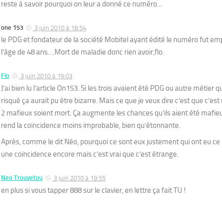
reste à savoir pourquoi on leur a donné ce numéro…
one 153
3 juin 2010 à 18:54
le PDG et fondateur de la société Mobitel ayant édité le numéro fut em
l’âge de 48 ans….Mort de maladie donc rien avoir,flo.
Flo
3 juin 2010 à 19:03
J’ai bien lu l’article On153. Si les trois avaient été PDG ou autre métie
risqué ça aurait pu être bizarre. Mais ce que je veux dire c’est que c’es
2 mafieux soient mort. Ça augmente les chances qu’ils aient été mafieu
rend la coïncidence moins improbable, bien qu’étonnante.
Après, comme le dit Néo, pourquoi ce sont eux justement qui ont eu ce
une coïncidence encore mais c’est vrai que c’est étrange.
Neo Trouvetou
3 juin 2010 à 19:55
en plus si vous tapper 888 sur le clavier, en lettre ça fait TU !