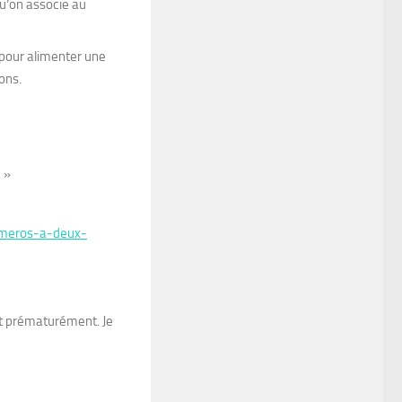
qu’on associe au
à pour alimenter une
ons.
 »
umeros-a-deux-
nt prématurément. Je