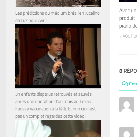
Avec un
Les prédictions du médium brésilien Jucelino
produit
da Luz pour Avril
piano de
7 AOÛT 2
8 RÉP
Com
31 enfants disparus retrouvés et sauvés
après une opération d’un mois au Texas.
Fausse vaccination à la télé. Et non ce n’est
pas un complot regardez cette vidéo !