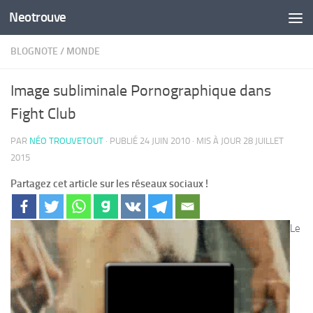
Neotrouve
Skip to content
BLOGNOTE
/
MONDE
Image subliminale Pornographique dans
Fight Club
PAR
NÉO TROUVETOUT
· PUBLIÉ
24 JUIN 2010
· MIS À JOUR
28 JUILLET
2015
Partagez cet article sur les réseaux sociaux !
Le