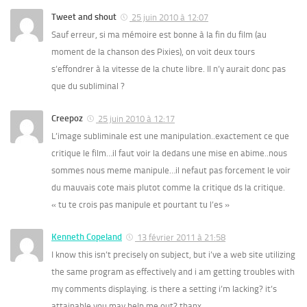
Tweet and shout
25 juin 2010 à 12:07
Sauf erreur, si ma mémoire est bonne à la fin du film (au
moment de la chanson des Pixies), on voit deux tours
s’effondrer à la vitesse de la chute libre. Il n’y aurait donc pas
que du subliminal ?
Creepoz
25 juin 2010 à 12:17
L’image subliminale est une manipulation..exactement ce que
critique le film…il faut voir la dedans une mise en abime..nous
sommes nous meme manipule…il nefaut pas forcement le voir
du mauvais cote mais plutot comme la critique ds la critique.
« tu te crois pas manipule et pourtant tu l’es »
Kenneth Copeland
13 février 2011 à 21:58
I know this isn’t precisely on subject, but i’ve a web site utilizing
the same program as effectively and i am getting troubles with
my comments displaying. is there a setting i’m lacking? it’s
attainable you may help me out? thanx.