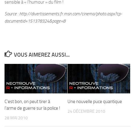
sensible à « l’humour » du film !
Source : http://divertissements.fr.msn.com/cinema/photo.aspx?cp-
documentid=151378324&page=8
VOUS AIMEREZ AUSSI...
C’est bon, on peut tirer à
Une nouvelle puce quantique
l’arme de guerre sur la police !
24 DÉCEMBRE 2010
28 MAI 2010