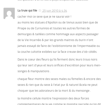
La truie qui file
25 juin 2010 à 4:34
cacher moi ce sexe que je ne saurai voir !
au moins les statues d’Apollon ou de Venus aussi bien que de
Priape ou de Curnunnos et toutes les autres formes de
demiurges & taillées comme hommage aux aspects passager
de la Vie Incarnée & par les grands maitres du burin n’ont
jamais essayé de faire de l’exibitionnisme de l’impermeable ou
la couche cultotte exibées sur la face creuse des z’ob-cédés.
Dans le coeur des fleurs qu’ils ferment donc leurs trous noirs
qui leur sert d’yeux et leurs orifices d’excrétion pour leurs men-
songes & manipulations .
chaque fleur montre des sexes males ou femelles & encore des
sexes & rien que du sexe à l’etat pur & naturel &cela ne peut
choquer que les adorateurs de la mort & du mensonge .
la moindre cellule montre l’expression des deux forces
complementaires de la vie comme le moindre parcelle qu’on dit