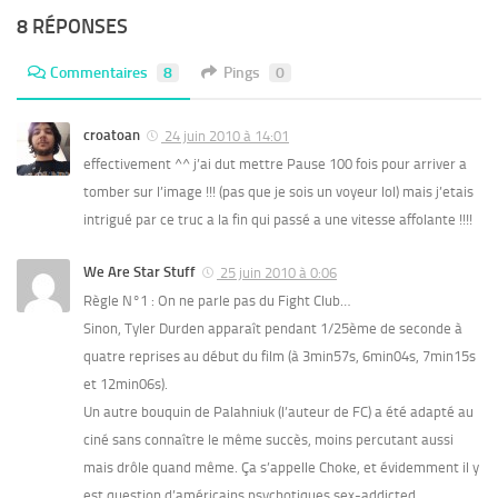
8 RÉPONSES
Commentaires
8
Pings
0
croatoan
24 juin 2010 à 14:01
effectivement ^^ j’ai dut mettre Pause 100 fois pour arriver a
tomber sur l’image !!! (pas que je sois un voyeur lol) mais j’etais
intrigué par ce truc a la fin qui passé a une vitesse affolante !!!!
We Are Star Stuff
25 juin 2010 à 0:06
Règle N°1 : On ne parle pas du Fight Club…
Sinon, Tyler Durden apparaît pendant 1/25ème de seconde à
quatre reprises au début du film (à 3min57s, 6min04s, 7min15s
et 12min06s).
Un autre bouquin de Palahniuk (l’auteur de FC) a été adapté au
ciné sans connaître le même succès, moins percutant aussi
mais drôle quand même. Ça s’appelle Choke, et évidemment il y
est question d’américains psychotiques sex-addicted.