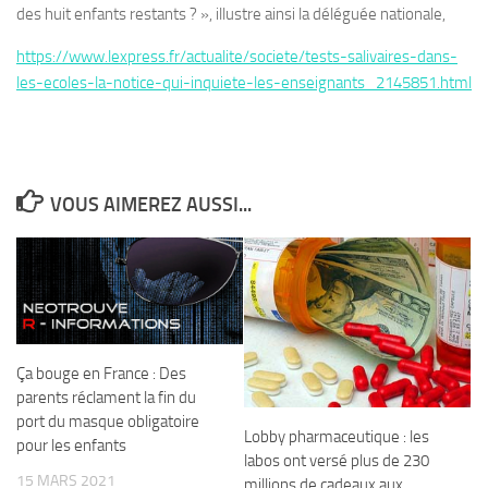
des huit enfants restants ? », illustre ainsi la déléguée nationale,
https://www.lexpress.fr/actualite/societe/tests-salivaires-dans-
les-ecoles-la-notice-qui-inquiete-les-enseignants_2145851.html
VOUS AIMEREZ AUSSI...
Ça bouge en France : Des
parents réclament la fin du
port du masque obligatoire
Lobby pharmaceutique : les
pour les enfants
labos ont versé plus de 230
15 MARS 2021
millions de cadeaux aux