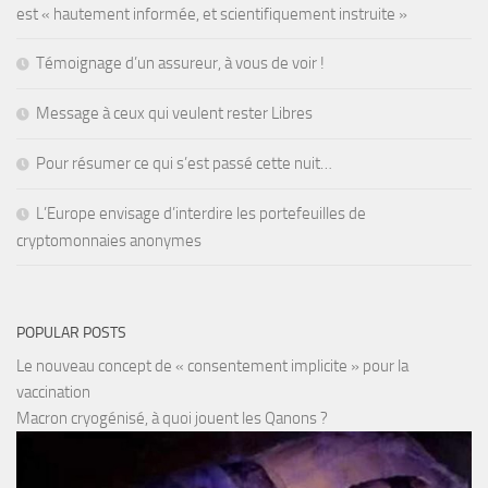
est « hautement informée, et scientifiquement instruite »
Témoignage d’un assureur, à vous de voir !
Message à ceux qui veulent rester Libres
Pour résumer ce qui s’est passé cette nuit…
L’Europe envisage d’interdire les portefeuilles de
cryptomonnaies anonymes
POPULAR POSTS
Le nouveau concept de « consentement implicite » pour la
vaccination
Macron cryogénisé, à quoi jouent les Qanons ?