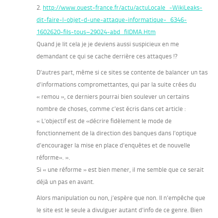
2.
http://www.ouest-france.fr/actu/actuLocale_-WikiLeaks-
dit-faire-l-objet-d-une-attaque-informatique-_6346-
1602620-fils-tous–29024-abd_filDMA.Htm
Quand je lit cela je je deviens aussi suspicieux en me
demandant ce qui se cache derrière ces attaques !?
D’autres part, même si ce sites se contente de balancer un tas
d’informations compromettantes, qui par la suite crées du
« remou », ce derniers pourrai bien soulever un certains
nombre de choses, comme c’est écris dans cet article :
« L’objectif est de «décrire fidèlement le mode de
fonctionnement de la direction des banques dans l’optique
d’encourager la mise en place d’enquêtes et de nouvelle
réforme». ».
Si « une réforme » est bien mener, il me semble que ce serait
déjà un pas en avant.
Alors manipulation ou non, j’espère que non. Il n’empêche que
le site est le seule a divulguer autant d’info de ce genre. Bien