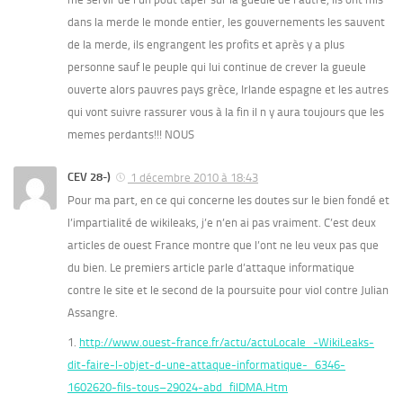
dans la merde le monde entier, les gouvernements les sauvent
de la merde, ils engrangent les profits et après y a plus
personne sauf le peuple qui lui continue de crever la gueule
ouverte alors pauvres pays grèce, Irlande espagne et les autres
qui vont suivre rassurer vous à la fin il n y aura toujours que les
memes perdants!!! NOUS
CEV 28-)
1 décembre 2010 à 18:43
Pour ma part, en ce qui concerne les doutes sur le bien fondé et
l’impartialité de wikileaks, j’e n’en ai pas vraiment. C’est deux
articles de ouest France montre que l’ont ne leu veux pas que
du bien. Le premiers article parle d’attaque informatique
contre le site et le second de la poursuite pour viol contre Julian
Assangre.
1.
http://www.ouest-france.fr/actu/actuLocale_-WikiLeaks-
dit-faire-l-objet-d-une-attaque-informatique-_6346-
1602620-fils-tous–29024-abd_filDMA.Htm