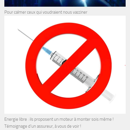
Pour calmer ceux qui voudraient nous vacciner
Energie libre : ils proposent un moteur à monter sois même !
Témoignage d’un assureur, à vous de voir !