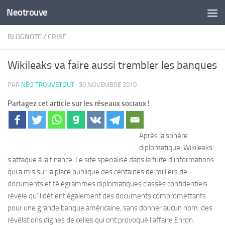
Neotrouve
Skip to content
BLOGNOTE
/
CRISE
Wikileaks va faire aussi trembler les banques
PAR
NÉO TROUVETOUT
·
30 NOVEMBRE 2010
Partagez cet article sur les réseaux sociaux !
Après la sphère
diplomatique, Wikileaks
s’attaque à la finance. Le site spécialisé dans la fuite d’informations
qui a mis sur la place publique des centaines de milliers de
documents et télégrammes diplomatiques classés confidentiels
révèle qu’il détient également des documents compromettants
pour une grande banque américaine, sans donner aucun nom. des
révélations dignes de celles qui ont provoqué l’affaire Enron.