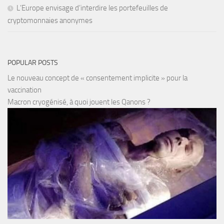
L’Europe envisage d’interdire les portefeuilles de
cryptomonnaies anonymes
POPULAR POSTS
Le nouveau concept de « consentement implicite » pour la
vaccination
Macron cryogénisé, à quoi jouent les Qanons ?