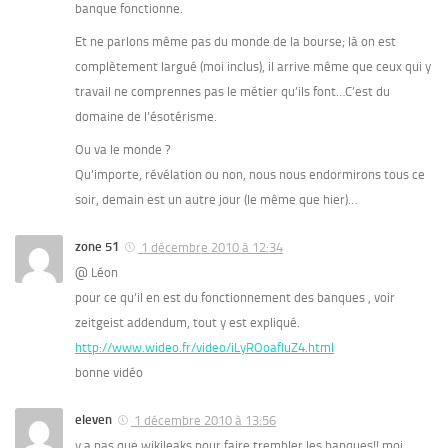
banque fonctionne.
Et ne parlons même pas du monde de la bourse; là on est
complètement largué (moi inclus), il arrive même que ceux qui y
travail ne comprennes pas le métier qu’ils font…C’est du
domaine de l’ésotérisme.
Ou va le monde ?
Qu’importe, révélation ou non, nous nous endormirons tous ce
soir, demain est un autre jour (le même que hier)…
zone 51
1 décembre 2010 à 12:34
@ Léon
pour ce qu’il en est du fonctionnement des banques , voir
zeitgeist addendum, tout y est expliqué.
http://www.wideo.fr/video/iLyROoafIuZ4.html
bonne vidéo
eleven
1 décembre 2010 à 13:56
y a pas que wikileaks pour faire trembler les banques!! moi