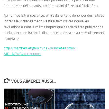
qu’il y a délit. Nous devons être prudents et ne pas coller une
étiquette de délinquants aux gens avant d’être tout à fait sûrs».
Au nom de la transparence, Wikileaks entend dénoncer des faits et
inciter à leur changement. Reste à savoir si ces nouvelles
révélations auront le même impact que ses dernières publications
sur la guerre en Irak ou la diplomatie américaine au retentissement
planétaire.
http://marches.lefigaro.fr/news/societes.html?
&ID_NEWS=168280001
VOUS AIMEREZ AUSSI...