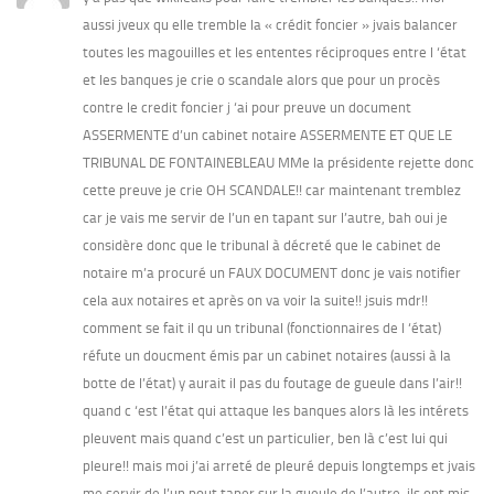
aussi jveux qu elle tremble la « crédit foncier » jvais balancer
toutes les magouilles et les ententes réciproques entre l ‘état
et les banques je crie o scandale alors que pour un procès
contre le credit foncier j ‘ai pour preuve un document
ASSERMENTE d’un cabinet notaire ASSERMENTE ET QUE LE
TRIBUNAL DE FONTAINEBLEAU MMe la présidente rejette donc
cette preuve je crie OH SCANDALE!! car maintenant tremblez
car je vais me servir de l’un en tapant sur l’autre, bah oui je
considère donc que le tribunal à décreté que le cabinet de
notaire m’a procuré un FAUX DOCUMENT donc je vais notifier
cela aux notaires et après on va voir la suite!! jsuis mdr!!
comment se fait il qu un tribunal (fonctionnaires de l ‘état)
réfute un doucment émis par un cabinet notaires (aussi à la
botte de l’état) y aurait il pas du foutage de gueule dans l’air!!
quand c ‘est l’état qui attaque les banques alors là les intérets
pleuvent mais quand c’est un particulier, ben là c’est lui qui
pleure!! mais moi j’ai arreté de pleuré depuis longtemps et jvais
me servir de l’un pout taper sur la gueule de l’autre, ils ont mis