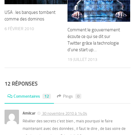
USA : les banques tombent
comme des dominos
6 FÉVRIER 2010
Comment le gouvernement
écoute ce qui se dit sur
Twitter grâce la technologie
d’une start up…
19 JUILLET 2013
12 RÉPONSES
Commentaires
12
Pings
0
Amilcar
30 novembre 2010 à 14:04
Révéler des secrets c’est bien , mais pourquoi le faire
maintenant avec des données , il faut le dire , de bas voire de