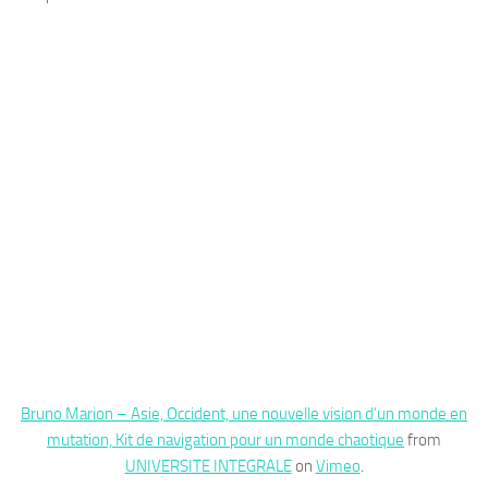
Bruno Marion – Asie, Occident, une nouvelle vision d’un monde en
mutation, Kit de navigation pour un monde chaotique
from
UNIVERSITE INTEGRALE
on
Vimeo
.