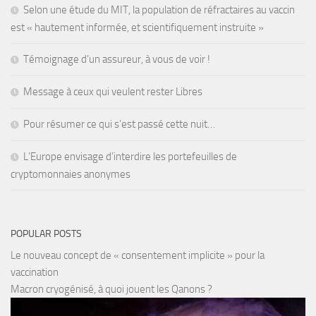
Selon une étude du MIT, la population de réfractaires au vaccin
est « hautement informée, et scientifiquement instruite »
Témoignage d’un assureur, à vous de voir !
Message à ceux qui veulent rester Libres
Pour résumer ce qui s’est passé cette nuit…
L’Europe envisage d’interdire les portefeuilles de
cryptomonnaies anonymes
POPULAR POSTS
Le nouveau concept de « consentement implicite » pour la
vaccination
Macron cryogénisé, à quoi jouent les Qanons ?