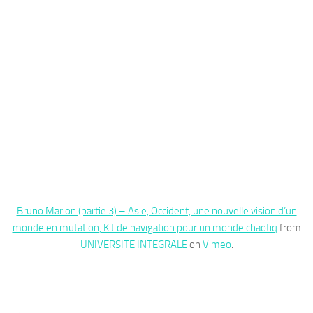
Bruno Marion (partie 3) – Asie, Occident, une nouvelle vision d’un
monde en mutation, Kit de navigation pour un monde chaotiq
from
UNIVERSITE INTEGRALE
on
Vimeo
.