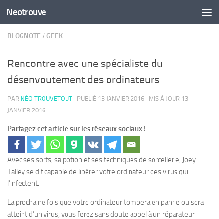
Neotrouve
Skip to content
BLOGNOTE
/
GEEK
Rencontre avec une spécialiste du
désenvoutement des ordinateurs
PAR
NÉO TROUVETOUT
· PUBLIÉ
13 JANVIER 2016
· MIS À JOUR
13
JANVIER 2016
Partagez cet article sur les réseaux sociaux !
Avec ses sorts, sa potion et ses techniques de sorcellerie, Joey
Talley se dit capable de libérer votre ordinateur des virus qui
l’infectent.
La prochaine fois que votre ordinateur tombera en panne ou sera
atteint d’un virus, vous ferez sans doute appel à un réparateur