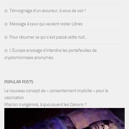
Témoignage d’un assureur, à vous de voir !
Message à ceux qui veulent rester Libres
Pour résumer ce qui s’est passé cette nuit…
L’Europe envisage d’interdire les portefeuilles de
cryptomonnaies anonymes
POPULAR POSTS
Le nouveau concept de « consentement implicite » pour la
vaccination
Macron cryogénisé, à quoi jouent les Qanons ?