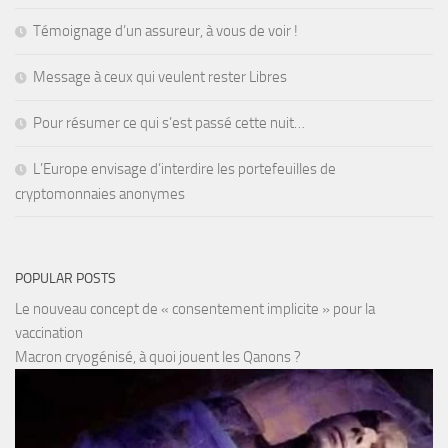
Témoignage d’un assureur, à vous de voir !
Message à ceux qui veulent rester Libres
Pour résumer ce qui s’est passé cette nuit…
L’Europe envisage d’interdire les portefeuilles de
cryptomonnaies anonymes
POPULAR POSTS
Le nouveau concept de « consentement implicite » pour la
vaccination
Macron cryogénisé, à quoi jouent les Qanons ?