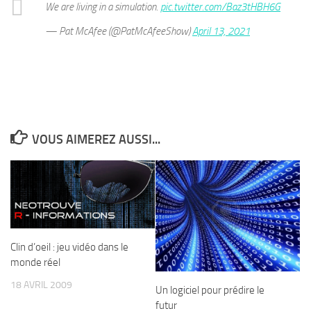
We are living in a simulation.
pic.twitter.com/Baz3tHBH6G
— Pat McAfee (@PatMcAfeeShow)
April 13, 2021
VOUS AIMEREZ AUSSI...
Clin d’oeil : jeu vidéo dans le
monde réel
18 AVRIL 2009
Un logiciel pour prédire le
futur