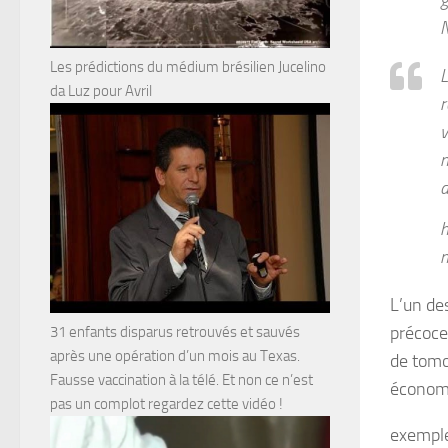
N
Les prédictions du médium brésilien Jucelino
L
da Luz pour Avril
r
v
n
d
h
L’un des
précoce
31 enfants disparus retrouvés et sauvés
après une opération d’un mois au Texas.
de tomo
Fausse vaccination à la télé. Et non ce n’est
économi
pas un complot regardez cette vidéo !
exemple