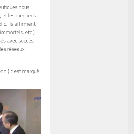
eutiques nous
, et les medbeds
ic. Ils affirment
immortels, etc.).
sés avec succès.
les réseaux
onn ( c est marqué