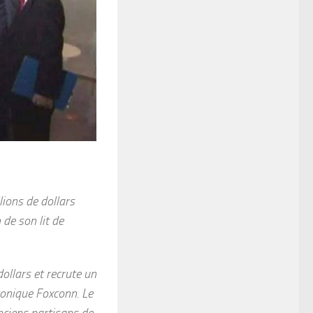
lions de dollars
de son lit de
ollars et recrute un
ronique Foxconn. Le
anciens partisans de