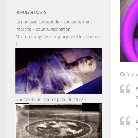
POPULAR POSTS
Le nouveau concept de « consentement
implicite » pour la vaccination
Macron cryogénisé, à quoi jouent les Qanons
?
Qu’est 
N
p
Une photo de la terre plate de 1972 ?
r
L
n
g