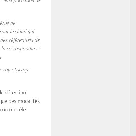
riel de
sur le cloud qui
des référentiels de
t la correspondance
s.
x-ray-startup-
 de détection
 que des modalités
à un modèle