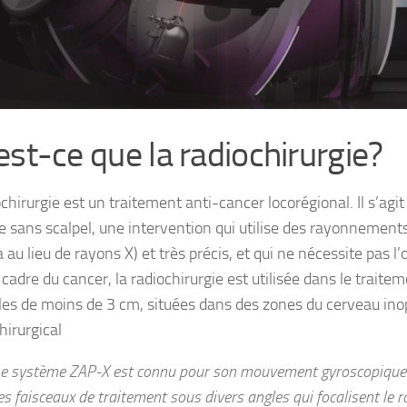
est-ce que la radiochirurgie?
chirurgie est un traitement anti-cancer locorégional. Il s’agit
ie sans scalpel, une intervention qui utilise des rayonnement
u lieu de rayons X) et très précis, et qui ne nécessite pas l’
 cadre du cancer, la radiochirurgie est utilisée dans le trait
les de moins de 3 cm, situées dans des zones du cerveau ino
hirurgical
e système ZAP-X est connu pour son mouvement gyroscopique u
es faisceaux de traitement sous divers angles qui focalisent le