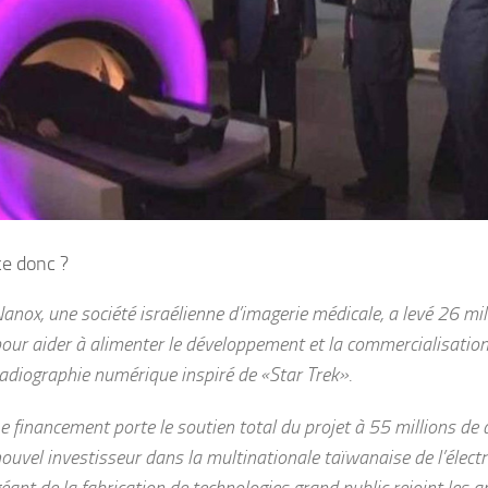
ce donc ?
anox, une société israélienne d’imagerie médicale, a levé 26 mil
our aider à alimenter le développement et la commercialisation 
adiographie numérique inspiré de «Star Trek».
e financement porte le soutien total du projet à 55 millions de d
ouvel investisseur dans la multinationale taïwanaise de l’élect
éant de la fabrication de technologies grand public rejoint les 