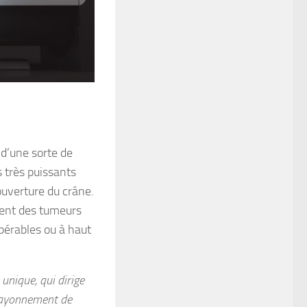
 d’une sorte de
s très puissants
ouverture du crâne.
ement des tumeurs
pérables ou à haut
nique, qui dirige
 rayonnement de