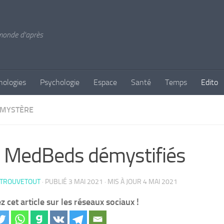
 monde d'après
nologies
Psychologie
Espace
Santé
Temps
Edito
MYSTÈRE
 MedBeds démystifiés
 TROUVETOUT
· PUBLIÉ
3 MAI 2021
· MIS À JOUR
4 MAI 2021
z cet article sur les réseaux sociaux !