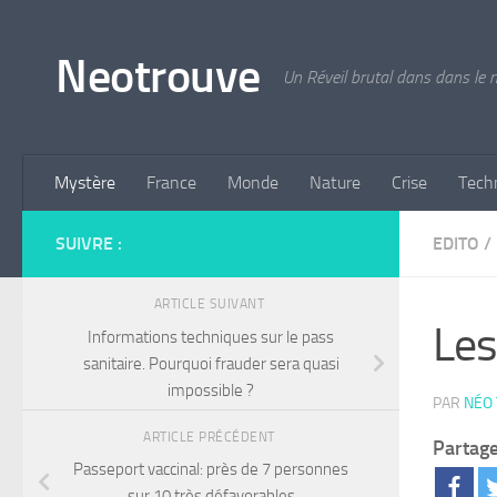
Skip to content
Neotrouve
Un Réveil brutal dans dans le
Mystère
France
Monde
Nature
Crise
Tech
SUIVRE :
EDITO
/
ARTICLE SUIVANT
Les
Informations techniques sur le pass
sanitaire. Pourquoi frauder sera quasi
impossible ?
PAR
NÉO
ARTICLE PRÉCÉDENT
Partage
Passeport vaccinal: près de 7 personnes
sur 10 très défavorables