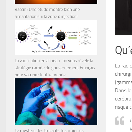
Vaccin : Une étude montre bien une
aimantation sur la zone d injection !
Qu’
La vaccination en anneau : on vous révèle la
La radio
stratégie cachée du gouvernement Français
chirurg
pour vacciner tout le monde
(gamma a
Dans le
cérébra
risque c
L
l
Le mystère des trovants, les « pierres