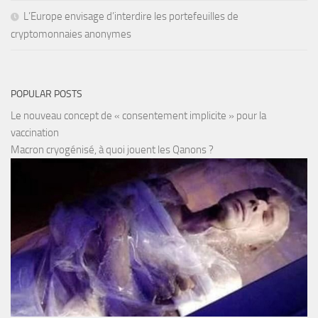
L’Europe envisage d’interdire les portefeuilles de
cryptomonnaies anonymes
POPULAR POSTS
Le nouveau concept de « consentement implicite » pour la
vaccination
Macron cryogénisé, à quoi jouent les Qanons ?