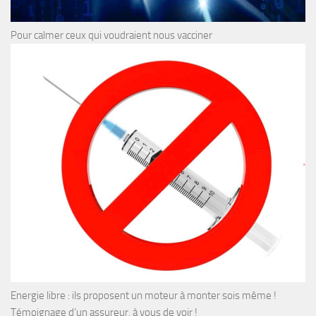
Pour calmer ceux qui voudraient nous vacciner
Energie libre : ils proposent un moteur à monter sois même !
Témoignage d’un assureur, à vous de voir !