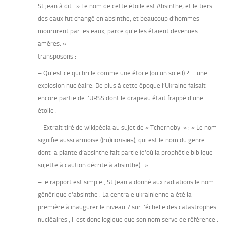
St jean à dit : » Le nom de cette étoile est Absinthe; et le tiers
des eaux fut changé en absinthe, et beaucoup d’hommes
moururent par les eaux, parce qu’elles étaient devenues
amères. »
transposons :
– Qu’est ce qui brille comme une étoile (ou un soleil) ?…. une
explosion nucléaire. De plus à cette époque l’Ukraine faisait
encore partie de l’URSS dont le drapeau était frappé d’une
étoile .
– Extrait tiré de wikipédia au sujet de « Tchernobyl » : « Le nom
signifie aussi armoise ((ru)полынь), qui est le nom du genre
dont la plante d’absinthe fait partie (d’où la prophétie biblique
sujette à caution décrite à absinthe) . »
– le rapport est simple , St Jean a donné aux radiations le nom
générique d’absinthe . La centrale ukrainienne a été la
première à inaugurer le niveau 7 sur l’échelle des catastrophes
nucléaires , il est donc logique que son nom serve de référence .