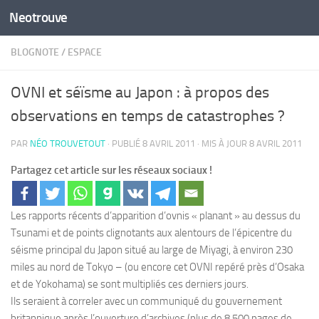
Neotrouve
Skip to content
BLOGNOTE
/
ESPACE
OVNI et séïsme au Japon : à propos des
observations en temps de catastrophes ?
PAR
NÉO TROUVETOUT
· PUBLIÉ
8 AVRIL 2011
· MIS À JOUR
8 AVRIL 2011
Partagez cet article sur les réseaux sociaux !
Les rapports récents d’apparition d’ovnis « planant » au dessus du
Tsunami et de points clignotants aux alentours de l’épicentre du
séisme principal du Japon situé au large de Miyagi, à environ 230
miles au nord de Tokyo – (ou encore cet OVNI repéré près d’Osaka
et de Yokohama) se sont multipliés ces derniers jours.
Ils seraient à correler avec un communiqué du gouvernement
britannique après l’ouverture d’archives (plus de 8.500 pages de