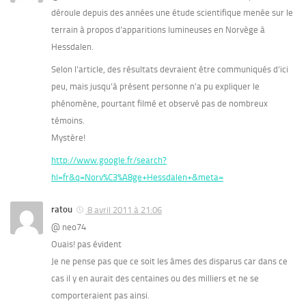
déroule depuis des années une étude scientifique menée sur le
terrain à propos d’apparitions lumineuses en Norvège à
Hessdalen.
Selon l’article, des résultats devraient être communiqués d’ici
peu, mais jusqu’à présent personne n’a pu expliquer le
phénomène, pourtant filmé et observé pas de nombreux
témoins.
Mystère!
http://www.google.fr/search?
hl=fr&q=Norv%C3%A8ge+Hessdalen+&meta=
ratou
8 avril 2011 à 21:06
@ neo74
Ouais! pas évident
Je ne pense pas que ce soit les âmes des disparus car dans ce
cas il y en aurait des centaines ou des milliers et ne se
comporteraient pas ainsi.