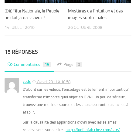
(Dé)Fête Nationale, le Peuple
Mystères de l’intuition et des
ne doit jamais savoir !
images subliminales
14 JUILLET 2010
26 OCTOBRE 2008
15 RÉPONSES
Commentaires
15
Pings
0
codx
8 avril 2011 à 16:58
D’abord sur les vidéos, l’encodage est tellement important qu’il
transforme n’importe quel objet en OVNI! Un peu de sérieux,
trouvez une meilleur source et les choses seront plus faciles à
établir.
Sur la causalité des apparitions d’ovni avec les séismes,
rendez-vous sur ce site :
http://funfunfab.chez.com/site/