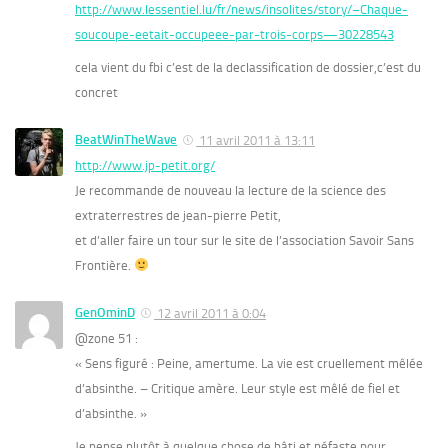
http://www.lessentiel.lu/fr/news/insolites/story/–Chaque-
soucoupe-eetait-occupeee-par-trois-corps—30228543
cela vient du fbi c’est de la declassification de dossier,c’est du
concret
BeatWinTheWave
11 avril 2011 à 13:11
http://www.jp-petit.org/
Je recommande de nouveau la lecture de la science des
extraterrestres de jean-pierre Petit,
et d’aller faire un tour sur le site de l’association Savoir Sans
Frontière.
GenOminD
12 avril 2011 à 0:04
@zone 51 :
« Sens figuré : Peine, amertume. La vie est cruellement mêlée
d’absinthe. – Critique amère. Leur style est mêlé de fiel et
d’absinthe. »
Je pense plutôt à quelque chose de bâti et néfaste pour