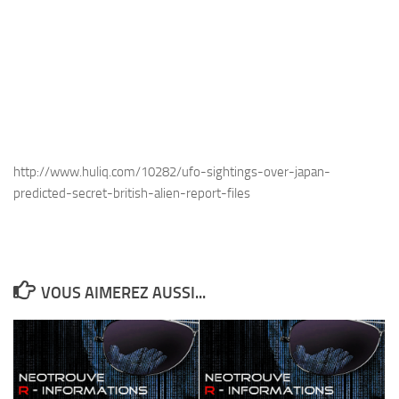
http://www.huliq.com/10282/ufo-sightings-over-japan-
predicted-secret-british-alien-report-files
VOUS AIMEREZ AUSSI...