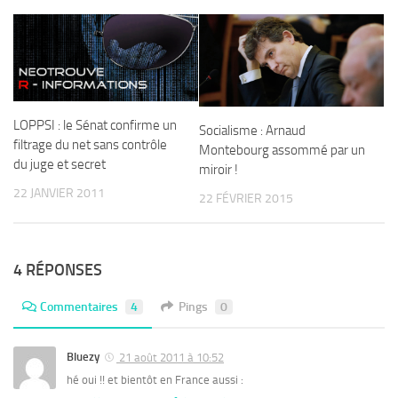
LOPPSI : le Sénat confirme un
Socialisme : Arnaud
filtrage du net sans contrôle
Montebourg assommé par un
du juge et secret
miroir !
22 JANVIER 2011
22 FÉVRIER 2015
4 RÉPONSES
Commentaires
4
Pings
0
Bluezy
21 août 2011 à 10:52
hé oui !! et bientôt en France aussi :