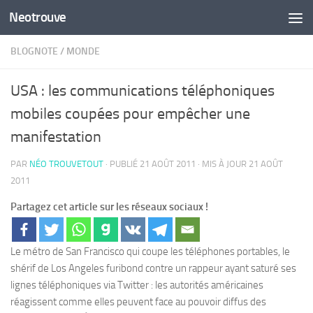
Neotrouve
Skip to content
BLOGNOTE
/
MONDE
USA : les communications téléphoniques
mobiles coupées pour empêcher une
manifestation
PAR
NÉO TROUVETOUT
· PUBLIÉ
21 AOÛT 2011
· MIS À JOUR
21 AOÛT
2011
Partagez cet article sur les réseaux sociaux !
Le métro de San Francisco qui coupe les téléphones portables, le
shérif de Los Angeles furibond contre un rappeur ayant saturé ses
lignes téléphoniques via Twitter : les autorités américaines
réagissent comme elles peuvent face au pouvoir diffus des