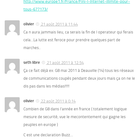
http://www.europe1.fr/France/Fini-l-Internet-illimite-pour-
tous-677173/
olivier
21 août 2011 à 11:44
Ca n aura jammais lieu, ca serais la fin de l operateur qui ferais
cela…La lutte est feroce pour prendre quelques part de
marches..
seth libre
21 août 2011 à 12:54
Ça ce fait déjà ex: G8 mai 2011 à Deauville (14) tous les réseaux
de communications coupés pendant deux jours mais ça on ne le
dis pas dans les médias!!!!!
olivier
22 août 2011 à 0:14
Combien de G8 dans l’année en france ( totalement logique
mesure de securité; vue le mecontentement qui gagne les
peuples en europe )
C est une declaration Buzz…