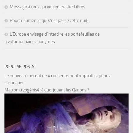
Message à ceux qui veulent rester Libres
Pour résumer ce qui s’est passé cette nuit…
L’Europe envisage d’interdire les portefeuilles de
cryptomonnaies anonymes
POPULAR POSTS
Le nouveau concept de « consentement implicite » pour la
vaccination
Macron cryogénisé, à quoi jouent les Qanons ?